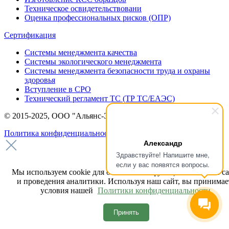
Техническое освидетельствовани
Оценка профессиональных рисков (ОПР)
Сертификация
Системы менеджмента качества
Системы экологического менеджмента
Системы менеджмента безопасности труда и охраны
здоровья
Вступление в СРО
Технический регламент ТС (ТР ТС/ЕАЭС)
© 2015-2025, ООО "Альянс-Эксперт"
Политика конфиденциальности
Александр
Здравствуйте! Напишите мне,
Запись на консультацию
если у вас появятся вопросы.
Оставьте заявку или позвоните, чтобы обсудить ваш проект и
Мы используем cookie для обеспечения функциональности с
получить консультацию. Мы всегда рады помочь!
и проведения аналитики. Используя наш сайт, вы принимае
условия нашей
Политики конфиденциальности.
Принять