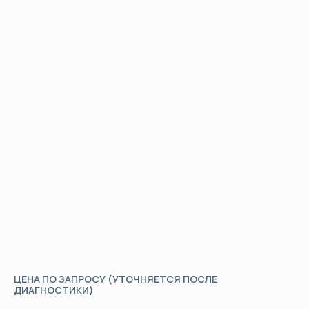
Организация теории и практики в ЦОК, памятка по
регламенту, сопровождение на площадке, помощь при
апелляции, рекомендации по улучшению результатов и
повторной сдаче.
04
РЕЕСТРЫ И ВЫДАЧА
Получение свидетельства о прохождении НОК и
заключения о квалификации, внесение в федеральный
реестр НАРК подача в НРС, реестр НОСТРОЙ и реестр
НОПРИЗ и др.
ЦЕНА ПО ЗАПРОСУ (УТОЧНЯЕТСЯ ПОСЛЕ
ДИАГНОСТИКИ)