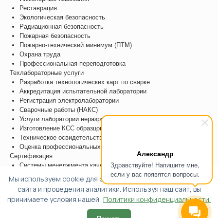
Реставрация
Экологическая безопасность
Радиационная безопасность
Пожарная безопасность
Пожарно-технический минимум (ПТМ)
Охрана труда
Профессиональная переподготовка
Техлабораторные услуги
Разработка технологических карт по сварке
Аккредитация испытательной лаборатории
Регистрация электролаборатории
Сварочные работы (НАКС)
Услуги лаборатории неразрушающего контроля
Изготовление КСС образцов
Техническое освидетельствовани
Оценка профессиональных рисков (ОПР)
Александр
Сертификация
Здравствуйте! Напишите мне,
Системы менеджмента качества
если у вас появятся вопросы.
Системы экологического менеджмента
Мы используем cookie для обеспечения функциональности
Системы менеджмента безопасности труда и охраны
сайта и проведения аналитики. Используя наш сайт, вы
здоровья
принимаете условия нашей
Политики конфиденциальности.
Вступление в СРО
Технический регламент ТС (ТР ТС/ЕАЭС)