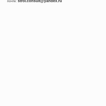
stroi.consult@yandex.ru
почте:
+7 495 152-52-91
Номер телефона