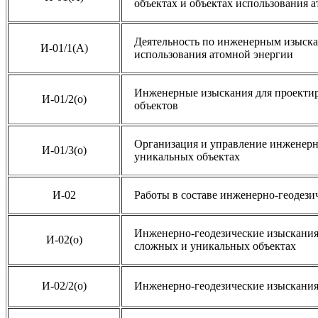
объектах и объектах использования 
Деятельность по инженерным изыскан
И-01/1(А)
использования атомной энергии
Инженерные изыскания для проектир
И-01/2(о)
объектов
Организация и управление инженерн
И-01/3(о)
уникальных объектах
И-02
Работы в составе инженерно-геодез
Инженерно-геодезические изыскания,
И-02(о)
сложных и уникальных объектах
И-02/2(о)
Инженерно-геодезические изыскания,