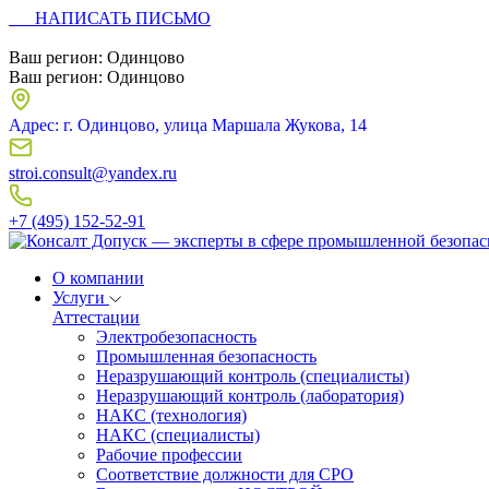
НАПИСАТЬ ПИСЬМО
Ваш регион:
Одинцово
Ваш регион:
Одинцово
Адрес: г. Одинцово, улица Маршала Жукова, 14
stroi.consult@yandex.ru
+7 (495) 152-52-91
О компании
Услуги
Аттестации
Электробезопасность
Промышленная безопасность
Неразрушающий контроль (специалисты)
Неразрушающий контроль (лаборатория)
НАКС (технология)
НАКС (специалисты)
Рабочие профессии
Соответствие должности для СРО