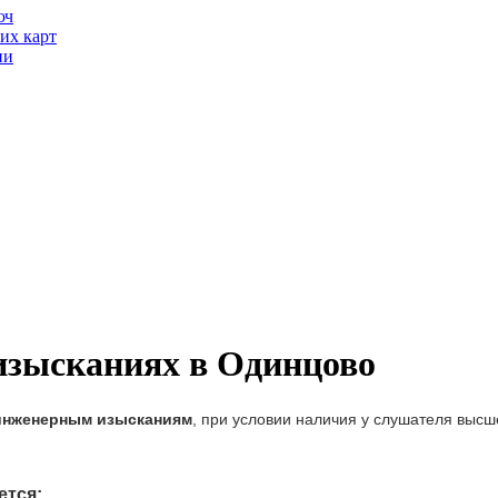
юч
их карт
ии
зысканиях в Одинцово
инженерным изысканиям
, при условии наличия у слушателя выс
ется: