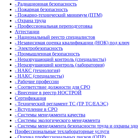
- Радиационная безопасность
- Пожарная безопасность
- Пожарно-технический минимум (ПТМ)
- Охрана труда
- Профессиональная переподготовка
Аттестации
- Национальный реестр специалистов
- Независимая оценка квалификации (НОК) под ключ
- Электробезопасность
- Промышленная безопасность
- Неразрушающий контроль (специалисты)
- Неразрушающий контроль (лаборатория)
- НАКС (технология)
- НАКС (специалисты)
- Рабочие профессии
- Соответствие должности для СРО
- Внесение в реестр НОСТРОЙ
Сертификация
- Технический регламент ТС (ТР ТС/ЕАЭС)
- Вступление в СРО
- Системы менеджмента качества
- Системы экологического менеджмента
- Системы менеджмента безопасности труда и охраны здо
Профессиональные техлабораторные услуги
- Оценка профессиональных рисков (ОПР)