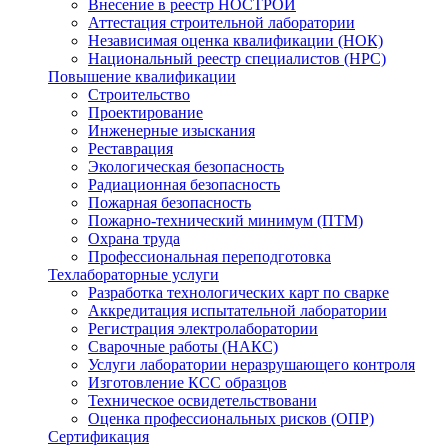
Внесение в реестр НОСТРОЙ
Аттестация строительной лаборатории
Независимая оценка квалификации (НОК)
Национальный реестр специалистов (НРС)
Повышение квалификации
Строительство
Проектирование
Инженерные изыскания
Реставрация
Экологическая безопасность
Радиационная безопасность
Пожарная безопасность
Пожарно-технический минимум (ПТМ)
Охрана труда
Профессиональная переподготовка
Техлабораторные услуги
Разработка технологических карт по сварке
Аккредитация испытательной лаборатории
Регистрация электролаборатории
Сварочные работы (НАКС)
Услуги лаборатории неразрушающего контроля
Изготовление КСС образцов
Техническое освидетельствовани
Оценка профессиональных рисков (ОПР)
Сертификация