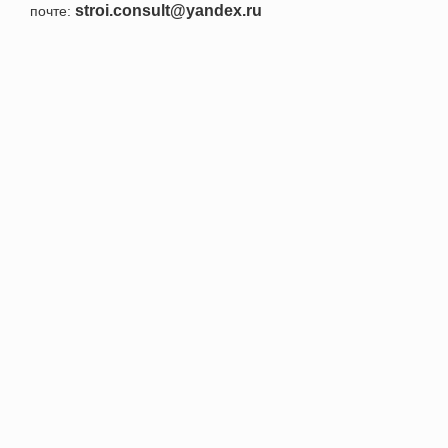
stroi.consult@yandex.ru
почте:
+7 495 152-52-91
Номер телефона