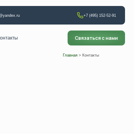
t@yandex.ru
+7 (495) 152-52-91
Связаться с нами
онтакты
Главная
> Контакты
т по сварке
аборатории
ии
ющего контроля
ни