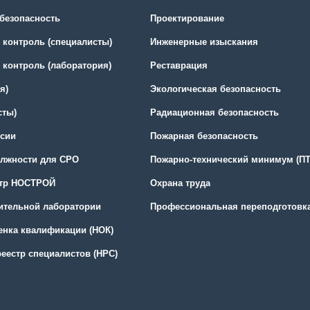
безопасность
Проектирование
контроль (специалисты)
Инженерные изыскания
контроль (лаборатория)
Реставрация
я)
Экологическая безопасность
сты)
Радиационная безопасность
сии
Пожарная безопасность
олжности для СРО
Пожарно-технический минимум (П
стр НОСТРОЙ
Охрана труда
оительной лаборатории
Профессиональная переподготовк
енка квалификации (НОК)
еестр специалистов (НРС)