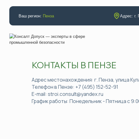
Ваш регион:
Пенза
Адрес: г.
КОНТАКТЫ В ПЕНЗЕ
Аттестации
Повышение
Электробезопасность
Строительс
Адрес местонахождения: г. Пенза, улица Кул
Телефон в Пензе: +7 (495) 152-52-91
Промышленная безопасность
Проектиров
E-mail:
stroi.consult@yandex.ru
Неразрушающий контроль (специалисты)
Инженерные
График работы: Понедельник - Пятница с 9:00
Неразрушающий контроль (лаборатория)
Реставраци
НАКС (технология)
Экологическ
НАКС (специалисты)
Радиационн
Рабочие профессии
Пожарная б