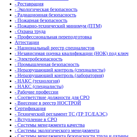
- Реставрация
- Экологическая безопасность
- Радиационная безопасность
- Пожарная безопасность
- Пожарно-технический минимум (ПТМ)
- Охрана труда
- Профессиональная переподготовка
Аттестации
- Национальный реестр специалистов
- Независимая оценка квалификации (НОК) под ключ
- Электробезопасность
- Промышленная безопасность
- Неразрушающий контроль (специалисты)
- Неразрушающий контроль (лаборатория)
- НАКС (технология)
- НАКС (специалисты)
- Рабочие профессии
- Соответствие должности для СРО
- Внесение в реестр НОСТРОЙ
Сертификация
- Технический регламент ТС (ТР ТС/ЕАЭС)
- Вступление в СРО
- Системы менеджмента качества
- Системы экологического менеджмента
- Системы менеджмента безопасности труда и охраны