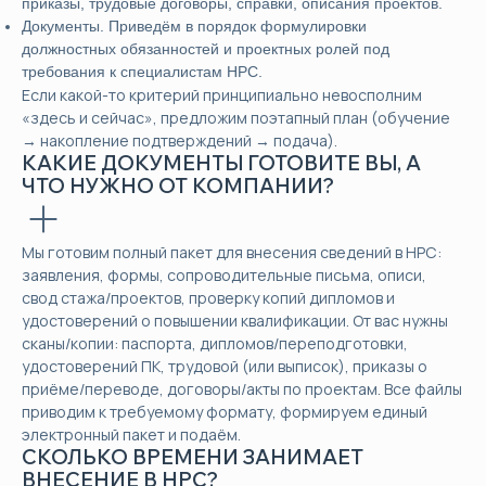
приказы, трудовые договоры, справки, описания проектов.
Документы. Приведём в порядок формулировки
должностных обязанностей и проектных ролей под
требования к специалистам НРС.
Если какой-то критерий принципиально невосполним
«здесь и сейчас», предложим поэтапный план (обучение
→ накопление подтверждений → подача).
КАКИЕ ДОКУМЕНТЫ ГОТОВИТЕ ВЫ, А
ЧТО НУЖНО ОТ КОМПАНИИ?
Мы готовим полный пакет для внесения сведений в НРС:
заявления, формы, сопроводительные письма, описи,
свод стажа/проектов, проверку копий дипломов и
удостоверений о повышении квалификации. От вас нужны
сканы/копии: паспорта, дипломов/переподготовки,
удостоверений ПК, трудовой (или выписок), приказы о
приёме/переводе, договоры/акты по проектам. Все файлы
приводим к требуемому формату, формируем единый
электронный пакет и подаём.
СКОЛЬКО ВРЕМЕНИ ЗАНИМАЕТ
ВНЕСЕНИЕ В НРС?