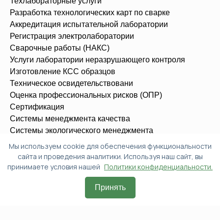
Техлабораторные услуги
Разработка технологических карт по сварке
Аккредитация испытательной лаборатории
Регистрация электролаборатории
Сварочные работы (НАКС)
Услуги лаборатории неразрушающего контроля
Изготовление КСС образцов
Техническое освидетельствовани
Оценка профессиональных рисков (ОПР)
Сертификация
Системы менеджмента качества
Системы экологического менеджмента
Системы менеджмента безопасности труда и охраны
Мы используем cookie для обеспечения функциональности
здоровья
сайта и проведения аналитики. Используя наш сайт, вы
Вступление в СРО
принимаете условия нашей
Политики конфиденциальности.
Технический регламент ТС (ТР ТС/ЕАЭС)
Принять
© 2015-2025, ООО "Альянс-Эксперт"
Политика конфиденциальности