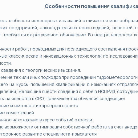
Особенности повышения квалифика
мы в области инженерных изысканий отличаются многообразие
ких предприятий, законодательных нововведений, новостей т
, требуется их регулярное обновление. В спектре вопросов, 
нности работ, проводимых для последующего составления прое
ные классические и инновационных технологии по исследованию
ости.
 сведения о геологических изыскания.
нение тех или иных подходов при проведении гидрометеорологи
его на курсы повышения квалификации в изысканиях отправля
елений, желающие внести сведения о себе в НОПРИЗ, сотрудни
ты на членство в СРО. Преимущества обучения следующие:
ение возможности карьерного роста.
тие компетенций.
янное нахождение в курсе событий отрасли.
ие возможности оптимизации собственной работы за счет внедр
стороннее развитие специалиста-изыскателя.