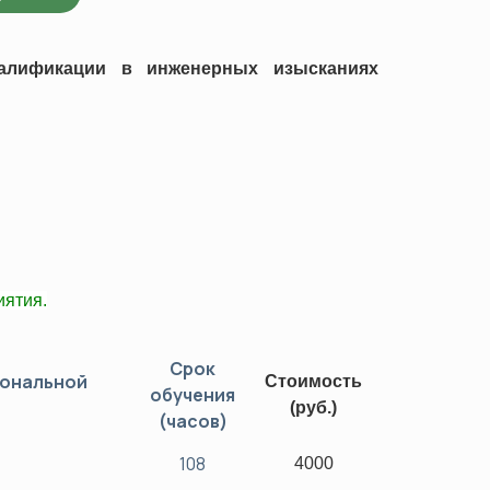
ков (ОПР)
лификации в инженерных изысканиях
а
джмента
ости труда и охраны здоровья
 ТС/ЕАЭС)
ятия.
Срок
иональной
Стоимость
обучения
(руб.)
(часов)
108
4000