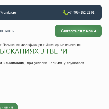
t@yandex.ru
+7 (495) 152-52-91
Связаться с нами
онтакты
>
Повышение квалификации
> Инженерные изыскания
ЫСКАНИЯХ В ТВЕРИ
т по сварке
м изысканиям
, при условии наличия у слушателя
аборатории
ии
ющего контроля
ни
учения