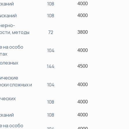
сканий
108
4000
ысканий
108
4000
нерно-
ости, методы
72
3800
е на особо
104
4000
ктах
полезных
144
4500
нические
ески сложных и
104
4000
ических
108
4000
сканий
108
4000
е на особо
4000