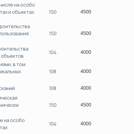
числе на особо
тах и объектах
150
4500
троительства
спользования
150
4500
роительства
104
4000
х объектов
ями, в том
никальных
108
4000
сканий
108
4000
ическая
хнически
150
4500
е на особо
104
4000
ктах