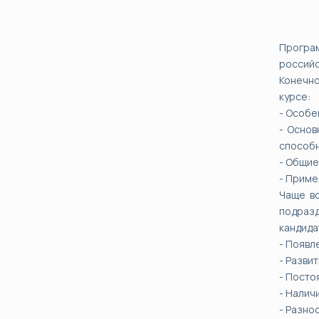
Програм
российс
Конечно
курсе:
- Особе
- Основ
способн
- Общие
- Приме
Чаще вс
подразд
кандида
- Появл
- Разви
- Посто
- Налич
- Разно