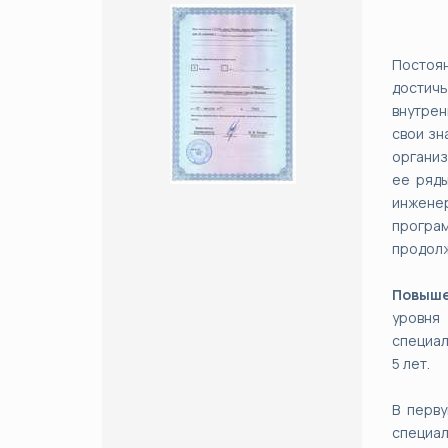
Постоян
достичь
внутрен
свои зн
организ
ее ряд
инжене
програм
продолж
Повыше
уровня
специал
5 лет.
В перв
специа