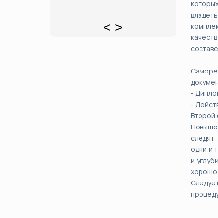
которых
владет
<
>
компле
качеств
составе
Саморе
докумен
- Дипло
- Дейст
Второй 
Повышен
следят
одни и 
и углуб
хорошо 
Следуе
процеду