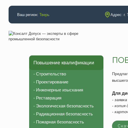
Ваш регион:
Тверь
Адрес: г.
ПОВ
Повышение квалификации
Аттестации
Повышение
Электробезопасность
Строительс
- Строительство
Предла
Промышленная безопасность
Проектиров
высшего
- Проектирование
Неразрушающий контроль (специалисты)
Инженерные
- Инженерные изыскания
Для ди
- Реставрация
Неразрушающий контроль (лаборатория)
Реставраци
- заявк
- Экологическая безопасность
- копия
НАКС (технология)
Экологическ
- карто
- Радиационная безопасность
НАКС (специалисты)
Радиационн
- Пожарная безопасность
Рабочие профессии
Пожарная б
Ска