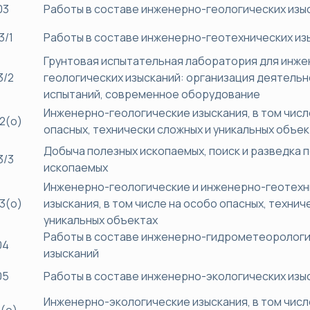
03
Работы в составе инженерно-геологических изы
3/1
Работы в составе инженерно-геотехнических из
Грунтовая испытательная лаборатория для инже
3/2
геологических изысканий: организация деятельн
испытаний, современное оборудование
Инженерно-геологические изыскания, в том числ
2(о)
опасных, технически сложных и уникальных объе
Добыча полезных ископаемых, поиск и разведка 
3/3
ископаемых
Инженерно-геологические и инженерно-геотех
3(о)
изыскания, в том числе на особо опасных, технич
уникальных объектах
Работы в составе инженерно-гидрометеоролог
04
изысканий
05
Работы в составе инженерно-экологических изы
Инженерно-экологические изыскания, в том числ