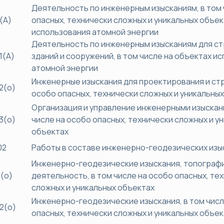
Деятельность по инженерным изысканиям, в том 
(А)
опасных, технически сложных и уникальных объек
использования атомной энергии
Деятельность по инженерным изысканиям для с
1(А)
зданий и сооружений, в том числе на объектах и
атомной энергии
Инженерные изыскания для проектирования и ст
2(о)
особо опасных, технически сложных и уникальны
Организация и управление инженерными изыскани
3(о)
числе на особо опасных, технически сложных и у
объектах
02
Работы в составе инженерно-геодезических изы
Инженерно-геодезические изыскания, топограф
(о)
деятельность, в том числе на особо опасных, те
сложных и уникальных объектах
Инженерно-геодезические изыскания, в том числ
2(о)
опасных, технически сложных и уникальных объе