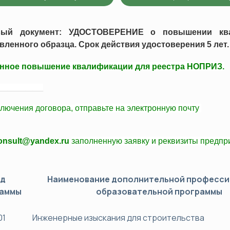
хнический минимум (ПТМ)
Оценка профессиональных рис
да
вый документ: УДОСТОВЕРЕНИЕ о повышении ква
альная переподготовка
Сертификация
вленного образца. Срок действия удостоверения 5 лет.
Системы менеджмента качеств
нное повышение квалификации для реестра НОПРИЗ.
Системы экологического мене
____________
Системы менеджмента безопасн
Вступление в СРО
ключения договора,
отправьте
на электронную почту
Технический регламент ТС (ТР
consult@yandex.ru
заполненную заявку и
реквизиты
предпри
од
Наименование дополнительной професс
раммы
образовательной программы
01
Инженерные изыскания для строительства