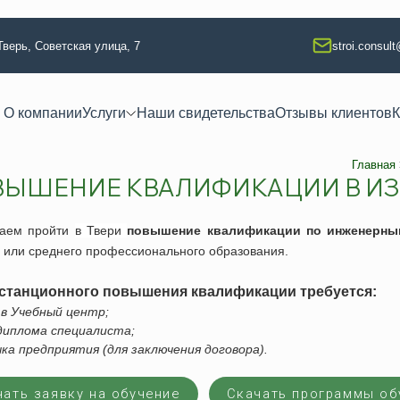
 Тверь, Советская улица, 7
stroi.consul
О компании
Услуги
Наши свидетельства
Отзывы клиентов
К
Главная
ЫШЕНИЕ КВАЛИФИКАЦИИ В ИЗ
 квалификации
Техлабораторные услуги
тво
Разработка технологических кар
гаем
пройти
в
Твери
повышение квалификации по инженерны
ание
 или среднего профессионального образования.
Аккредитация испытательной л
 изыскания
Регистрация электролаборатор
станционного повышения квалификации требуется:
я
Сварочные работы (НАКС)
а в Учебный центр;
 диплома специалиста;
ая безопасность
Услуги лаборатории неразруша
чка предприятия (для заключения договора).
ая безопасность
Изготовление КСС образцов
езопасность
Техническое освидетельствова
чать заявку на обучение
Скачать программы об