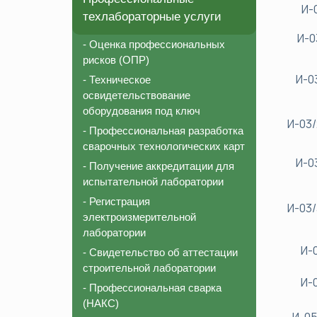
И-
техлабораторные услуги
И-0
- Оценка профессиональных
рисков (ОПР)
И-0
- Техническое
освидетельствование
оборудования под ключ
И-03/
- Профессиональная разработка
сварочных технологических карт
И-0
- Получение аккредитации для
испытательной лаборатории
- Регистрация
И-03/
электроизмерительной
лаборатории
И-
- Свидетельство об аттестации
строительной лаборатории
И-
- Профессиональная сварка
(НАКС)