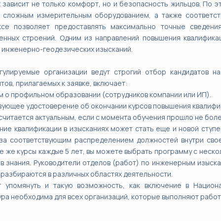
 зависит не только комфорт, но и безопасность жильцов. По 
ь сложным измерительным оборудованием, а также соответс
ксе позволяет предоставлять максимально точные сведени
енных строений. Одним из направлений повышения квалификац
 инженерно-геодезических изысканий.
гулируемые организации ведут строгий отбор кандидатов на
тов, прилагаемых к заявке, включает:
м о профильном образовании (сотрудников компании или ИП).
вующее удостоверение об окончании курсов повышения квалифика
считается актуальным, если с момента обучения прошло не более
ие квалификации в изысканиях может стать еще и новой ступе
 за соответствующим распределением должностей внутри сво
те же курсы каждые 5 лет, вы можете выбрать программу с неск
ив знания. Руководители отделов (работ) по инженерным изыс
разбираются в различных областях деятельности.
т упомянуть и такую возможность, как включение в Национ
ра необходима для всех организаций, которые выполняют работ