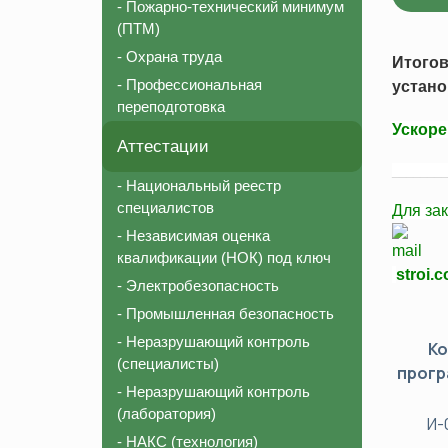
- Пожарно-технический минимум
Соответствие должности для СРО
Пожарно-те
(ПТМ)
Внесение в реестр НОСТРОЙ
Охрана тру
- Охрана труда
Итого
Аттестация строительной лаборатории
Профессион
- Профессиональная
устано
переподготовка
Независимая оценка квалификации (НОК)
Ускоре
Национальный реестр специалистов (НРС)
Аттестации
________
- Национальный реестр
специалистов
Для за
- Независимая оценка
квалификации (НОК) под ключ
stroi.
- Электробезопасность
- Промышленная безопасность
- Неразрушающий контроль
К
(специалисты)
прог
- Неразрушающий контроль
(лаборатория)
И-
- НАКС (технология)