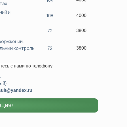
104
ктах
ний и
108
4000
72
3800
ооружений.
льный контроль
72
3800
тесь с нами
по телефону:
1
ый)
sult@yandex.ru
АЦИЯ!