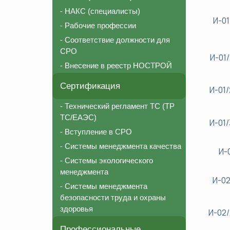
- НАКС (специалисты)
И-01
- Рабочие профессии
- Соответствие должности для
СРО
И-01/
- Внесение в реестр НОСТРОЙ
Сертификация
И-01/
- Технический регламент ТС (ТР
ТС/ЕАЭС)
И-01/
- Вступление в СРО
- Системы менеджмента качества
И-
- Системы экологического
менеджмента
И-02
- Системы менеджмента
безопасности труда и охраны
здоровья
И-02/
Профессиональные