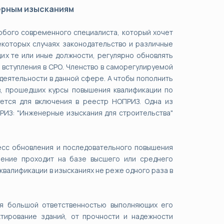
ерным изысканиям
юбого современного специалиста, который хочет
екоторых случаях законодательство и различные
их те или иные должности, регулярно обновлять
 вступления в СРО. Членство в саморегулируемой
еятельности в данной сфере. А чтобы пополнить
в, прошедших курсы повышения квалификации по
ется для включения в реестр НОПРИЗ. Одна из
РИЗ: "Инженерные изыскания для строительства"
есс обновления и последовательного повышения
чение проходит на базе высшего или среднего
валификации в изысканиях не реже одного раза в
ся большой ответственностью выполняющих его
ктирование зданий, от прочности и надежности