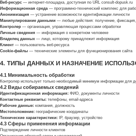
Веб-ресурс
— интернет-площадка, доступная по URL consult-dopusk.ru
Информационная среда
— программно-технический комплекс для раб
Анонимизация
— устранение возможности идентификации личности
Манипулирование данными
— любые действия: получение, фиксация, 
Контролер
— организация, управляющая процессами обработки
Личные сведения
— информация о конкретном человеке
Владелец данных
— лицо, которому принадлежит информация
Клиент
— пользователь веб-ресурса
Cookie-файлы
— технические элементы для функционирования сайта
4. ТИПЫ ДАННЫХ И НАЗНАЧЕНИЕ ИСПОЛЬ
4.1 Минимальность обработки
Контролер использует только необходимый минимум информации для до
4.2 Виды собираемых сведений
Идентификационная информация:
ФИО, документы личности
Контактные реквизиты:
телефоны, email-адреса
Рабочие данные:
компания, должность
Местоположение:
географические координаты
Технические характеристики:
IP, браузер, устройство
4.3 Сферы применения информации
Подтверждение личности клиентов
Организация обратной связи и уведомлений