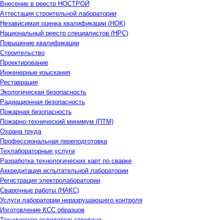
Внесение в реестр НОСТРОЙ
Аттестация строительной лаборатории
Независимая оценка квалификации (НОК)
Национальный реестр специалистов (НРС)
Повышение квалификации
Строительство
Проектирование
Инженерные изыскания
Реставрация
Экологическая безопасность
Радиационная безопасность
Пожарная безопасность
Пожарно-технический минимум (ПТМ)
Охрана труда
Профессиональная переподготовка
Техлабораторные услуги
Разработка технологических карт по сварке
Аккредитация испытательной лаборатории
Регистрация электролаборатории
Сварочные работы (НАКС)
Услуги лаборатории неразрушающего контроля
Изготовление КСС образцов
Техническое освидетельствовани