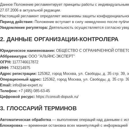
Данное Положение регламентирует принципы работы с индивидуальными 
27.07.2006 в актуальной редакции.
Настоящий регламент определяет механизмы защиты конфиденциальной 
Период действия:
Положение вступает в силу немедленно после публик
Уведомление регулятора:
Деятельность осуществляется согласно увед
2. ДАННЫЕ ОРГАНИЗАЦИИ-КОНТРОЛЕРА
Юридическое наименование:
ОБЩЕСТВО С ОГРАНИЧЕННОЙ ОТВЕТС
Аббревиатура:
ООО "АЛЬЯНС-ЭКСПЕРТ"
ОГРН:
1177746617872
ИНН:
7743214975
Адрес регистрации:
125362, город Москва, ул. Свободы, д. 35 стр. 39, 
Операционный адрес:
125362, город Москва, ул. Свободы, д. 35 стр. 3
Email:
info@ae-expert.ru
Телефон:
+7 (495) 085-63-45
Цифровой ресурс:
https://consult-dopusk.ru/
3. ГЛОССАРИЙ ТЕРМИНОВ
Автоматическая обработка
— выполнение операций над данными с ис
Блокировка
— временная остановка всех манипуляций с информацией