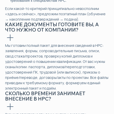
требования к специалистам НРС.
Если какой-то критерий принципиально невосполним
«здесь и сейчас», предложим поэтапный план (обучение
→ накопление подтверждений → подача).
КАКИЕ ДОКУМЕНТЫ ГОТОВИТЕ ВЫ, А
ЧТО НУЖНО ОТ КОМПАНИИ?
Мы готовим полный пакет для внесения сведений в НРС:
заявления, формы, сопроводительные письма, описи,
свод стажа/проектов, проверку копий дипломов и
удостоверений о повышении квалификации. От вас нужны
сканы/копии: паспорта, дипломов/переподготовки,
удостоверений ПК, трудовой (или выписок), приказы о
приёме/переводе, договоры/акты по проектам. Все файлы
приводим к требуемому формату, формируем единый
электронный пакет и подаём.
СКОЛЬКО ВРЕМЕНИ ЗАНИМАЕТ
ВНЕСЕНИЕ В НРС?