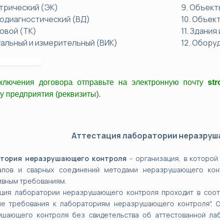
ктрический (ЭК)
9. Объек
родиагностический (ВД)
10. Объек
ловой (ТК)
11. Здани
зуальный и измерительный (ВИК)
12. Обору
____________
ключения договора
отправьте
на электронную почту
st
у предприятия (реквизиты).
Аттестация лаборатории неразруш
тория неразрушающего контроля
- организация, в которой
алов и сварных соединений методами неразрушающего кон
вным требованиям.
ция лаборатории неразрушающего контроля проходит в соотв
ые требования к лабораториям неразрушающего контроля"
.
О
ушающего контроля без свидетельства об аттестованной ла