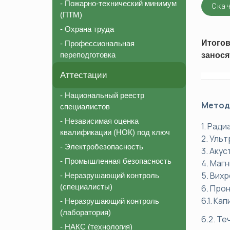
- Пожарно-технический минимум
Скач
Соответствие должности для СРО
Пожарно-те
(ПТМ)
Внесение в реестр НОСТРОЙ
Охрана тру
- Охрана труда
Аттестация строительной лаборатории
Профессион
Итого
- Профессиональная
переподготовка
занося
Независимая оценка квалификации (НОК)
Национальный реестр специалистов (НРС)
Аттестации
________
- Национальный реестр
Метод
специалистов
- Независимая оценка
1. Рад
квалификации (НОК) под ключ
2. Уль
- Электробезопасность
3. Аку
- Промышленная безопасность
4. Маг
5. Вих
- Неразрушающий контроль
(специалисты)
6. Про
6.1. Ка
- Неразрушающий контроль
(лаборатория)
6.2. Т
- НАКС (технология)