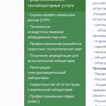
россий
техлабораторные услуги
аттеста
специал
- Оценка профессиональных
Аттеста
рисков (ОПР)
- систе
- Техническое
- обор
освидетельствование
промыш
оборудования под ключ
- подъе
- Профессиональная разработка
- здани
сварочных технологических карт
- желез
- Получение аккредитации для
- объек
испытательной лаборатории
- обору
- Регистрация
Процед
электроизмерительной
- Предо
лаборатории
- Рассм
- Свидетельство об аттестации
- Осуще
строительной лаборатории
заявле
объект 
- Профессиональная сварка
- Рассм
(НАКС)