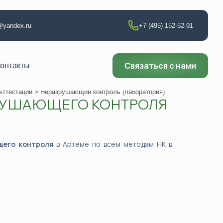
t@yandex.ru
+7 (495) 152-52-91
Связаться с нами
онтакты
Аттестации
> Неразрушающий контроль (лаборатория)
ЗРУШАЮЩЕГО КОНТРОЛЯ
т по сварке
аборатории
щего контроля
в Артеме по всем методам НК в
ии
ющего контроля
ни