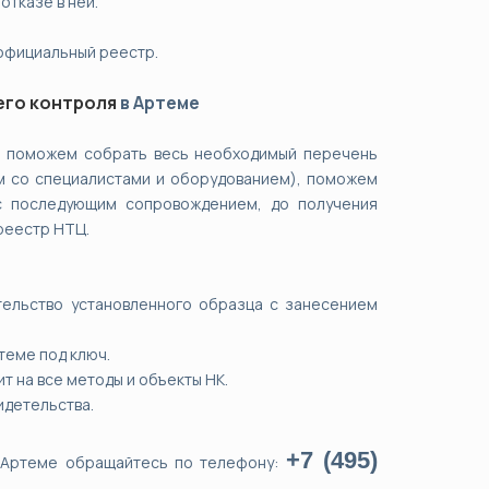
отказе в ней.
официальный реестр.
его контроля
в Артеме
Мы поможем собрать весь необходимый перечень
м со специалистами и оборудованием), поможем
с последующим сопровождением, до получения
реестр НТЦ.
тельство установленного образца с занесением
теме под ключ.
 на все методы и объекты НК.
идетельства.
+7 (495)
 Артеме обращайтесь по телефону: