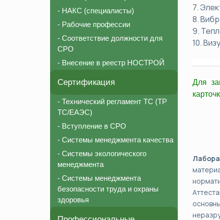
7. Эле
- НАКС (специалисты)
8. Виб
- Рабочие профессии
9. Теп
- Соответствие должности для
10. Ви
СРО
- Внесение в реестр НОСТРОЙ
________
Сертификация
Для за
карточк
- Технический регламент ТС (ТР
ТС/ЕАЭС)
- Вступление в СРО
- Системы менеджмента качества
- Системы экологического
Лабора
менеджмента
матери
- Системы менеджмента
нормати
безопасности труда и охраны
Аттеста
здоровья
основн
неразр
Профессиональные