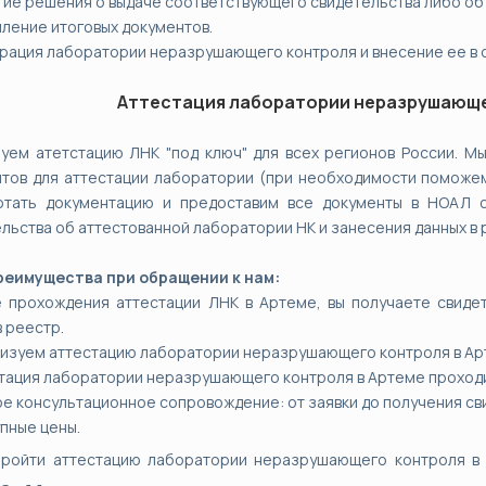
тие решения о выдаче соответствующего свидетельства либо об 
ление итоговых документов.
трация лаборатории неразрушающего контроля и внесение ее в 
Аттестация лаборатории неразрушающ
уем атетстацию ЛНК "под ключ" для всех регионов России. 
тов для аттестации лаборатории (при необходимости поможе
отать документацию и предоставим все документы в НОАЛ 
льства об аттестованной лаборатории НК и занесения данных в 
реимущества при обращении к нам:
е прохождения аттестации ЛНК в Артеме, вы получаете свиде
в реестр.
низуем аттестацию лаборатории неразрушающего контроля в Ар
стация лаборатории неразрушающего контроля в Артеме проходит
ое консультационное сопровождение: от заявки до получения св
упные цены.
пройти аттестацию лаборатории неразрушающего контроля в