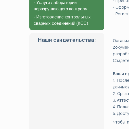
- Приня
- Услуги лаборатории
- Оформ
неразрушающего контроля
- Регис
- Изготовление контрольных
сварных соединений (КСС)
Наши свидетельства:
Организ
докумен
разраб
Свидете
Ваши п
1. Посл
данных 
2. Орга
3. Атте
4. Полн
5. Дост
Чтобы 