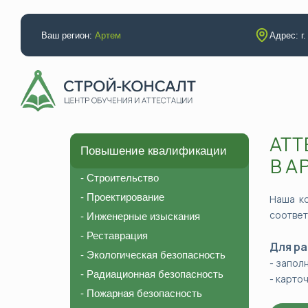
Ваш регион:
Артем
Адрес: г
АТТ
Повышение квалификации
Аттестации
Повышение
В А
Электробезопасность
Строительс
- Строительство
Промышленная безопасность
Проектиров
- Проектирование
Наша к
соответ
Неразрушающий контроль (специалисты)
Инженерные
- Инженерные изыскания
- Реставрация
Неразрушающий контроль (лаборатория)
Реставраци
Для ра
- Экологическая безопасность
НАКС (технология)
Экологическ
- запол
- Радиационная безопасность
- карто
НАКС (специалисты)
Радиационн
- Пожарная безопасность
Рабочие профессии
Пожарная б