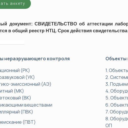
ать анкету
хнический минимум (ПТМ)
Оценка профессиональных рис
да
альная переподготовка
вый документ: СВИДЕТЕЛЬСТВО об аттестации лабор
Сертификация
тся в общий реестр НТЦ. Срок действия свидетельства 
Системы менеджмента качеств
Системы экологического мене
____________
Системы менеджмента безопасн
ы неразрушающего контроля
Объекты 
Вступление в СРО
Технический регламент ТС (ТР
иационный (РК)
1. Объект
тразвуковой (УК)
2. Систем
стико-эмиссионный (АЭ)
3. Подъе
нитный (МК)
4. Обору
ретоковый (ВК)
5. Объект
никающими веществами
6. Объект
пиллярный (ПВК)
7. Обору
8. Оборуд
ечеискание (ПВТ)
ОП