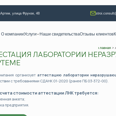
. Артем, улица Фрунзе, 48
stroi.consul
О компании
Услуги
Наши свидетельства
Отзывы клиентов
К
Главная
>
ЕСТАЦИЯ ЛАБОРАТОРИИ НЕРА
 квалификации
Техлабораторные услуги
РТЕМЕ
тво
Разработка технологических кар
ание
Аккредитация испытательной л
омпания организует
аттестацию лаборатории неразрушаю
ствии с требованиями СДАНК 01-2020 (ранее ПБ 03-372-00).
 изыскания
Регистрация электролаборатор
я
Сварочные работы (НАКС)
счета стоимости аттестации ЛНК требуется:
ая безопасность
Услуги лаборатории неразруша
ненная анкета;
чка предприятия.
ая безопасность
Изготовление КСС образцов
езопасность
Техническое освидетельствова