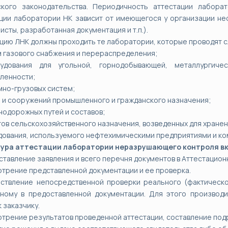
ского законодательства. Периодичность аттестации лабора
ции лаборатории НК зависит от имеющегося у организации не
исты, разработанная документация и т.п.).
цию ЛНК должны проходить те лаборатории, которые проводят 
м газового снабжения и перераспределения;
удования для угольной, горнодобывающей, металлургичес
ленности;
мно-грузовых систем;
й и сооружений промышленного и гражданского назначения;
нодорожных путей и составов;
тов сельскохозяйственного назначения, возведенных для хранен
дования, используемого нефтехимическими предприятиями и ко
ура аттестации лаборатории неразрушающего контроля в
ставление заявления и всего перечня документов в Аттестацион
отрение представленной документации и ее проверка.
ствление непосредственной проверки реального (фактическо
нному в предоставленной документации. Для этого производ
к заказчику.
отрение результатов проведенной аттестации, составление под