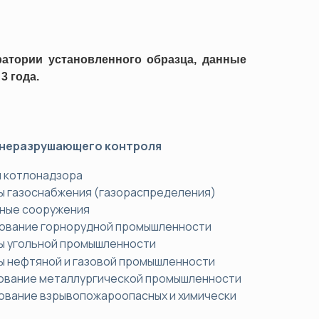
ков (ОПР)
атории установленного образца, данные
3 года.
а
джмента
ости труда и охраны здоровья
неразрушающего контроля
 ТС/ЕАЭС)
ы котлонадзора
ы газоснабжения (газораспределения)
мные сооружения
дование горнорудной промышленности
ы угольной промышленности
ы нефтяной и газовой промышленности
дование металлургической промышленности
ование взрывопожароопасных и химически