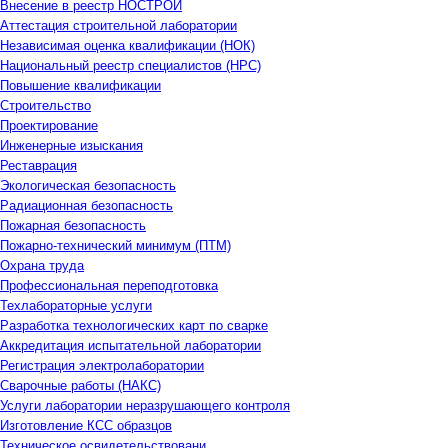
Внесение в реестр НОСТРОЙ
Аттестация строительной лаборатории
Независимая оценка квалификации (НОК)
Национальный реестр специалистов (НРС)
Повышение квалификации
Строительство
Проектирование
Инженерные изыскания
Реставрация
Экологическая безопасность
Радиационная безопасность
Пожарная безопасность
Пожарно-технический минимум (ПТМ)
Охрана труда
Профессиональная переподготовка
Техлабораторные услуги
Разработка технологических карт по сварке
Аккредитация испытательной лаборатории
Регистрация электролаборатории
Сварочные работы (НАКС)
Услуги лаборатории неразрушающего контроля
Изготовление КСС образцов
Техническое освидетельствовани