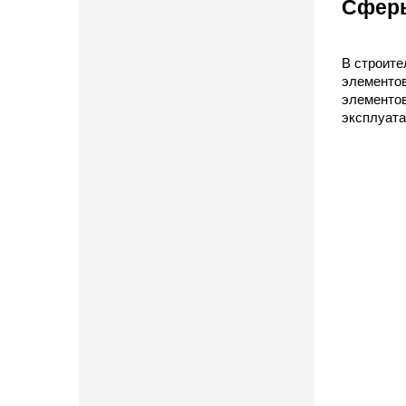
Сферы
В строите
элементов
элементов
эксплуата