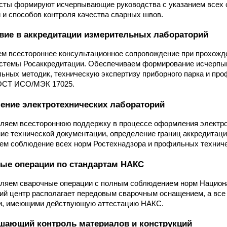
ты формируют исчерпывающие руководства с указанием всех 
 и способов контроля качества сварных швов.
вие в аккредитации измерительных лабораторий
м всестороннее консультационное сопровождение при прохожд
истемы Росаккредитации. Обеспечиваем формирование исчерпы
ьных методик, техническую экспертизу приборного парка и про
ОСТ ИСО/МЭК 17025.
ние электротехнических лабораторий
ляем всестороннюю поддержку в процессе оформления электро
ие технической документации, определение границ аккредитаци
ем соблюдение всех норм Ростехнадзора и профильных техниче
ые операции по стандартам НАКС
яем сварочные операции с полным соблюдением норм Национал
ий центр располагает передовым сварочным оснащением, а в
и, имеющими действующую аттестацию НАКС.
шающий контроль материалов и конструкций