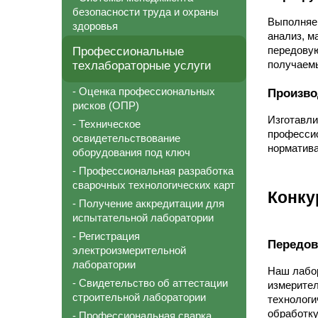
безопасности труда и охраны
Выполняем
здоровья
анализ, м
Профессиональные
передовую
техлабораторные услуги
получаем
- Оценка профессиональных
Произво
рисков (ОПР)
Изготавли
- Техническое
профессио
освидетельствование
норматива
оборудования под ключ
- Профессиональная разработка
сварочных технологических карт
Конку
- Получение аккредитации для
испытательной лаборатории
- Регистрация
Передов
электроизмерительной
лаборатории
Наш лабо
- Свидетельство об аттестации
измерител
строительной лаборатории
технологи
обработку
- Профессиональная сварка