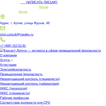
НАПИСАТЬ ПИСЬМО
Ваш регион:
Артем
Ваш регион:
Артем
Адрес: г. Артем, улица Фрунзе, 48
stroi.consult@yandex.ru
+7 (495) 152-52-91
О компании
Услуги
Аттестации
Электробезопасность
Промышленная безопасность
Неразрушающий контроль (специалисты)
Неразрушающий контроль (лаборатория)
НАКС (технология)
НАКС (специалисты)
Рабочие профессии
Соответствие должности для СРО