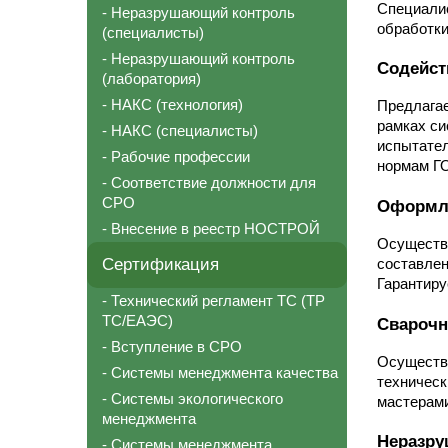
Специалис
- Неразрушающий контроль
обработки
(специалисты)
- Неразрушающий контроль
Содейст
(лаборатория)
- НАКС (технология)
Предлагае
рамках с
- НАКС (специалисты)
испытател
- Рабочие профессии
нормам Г
- Соответствие должности для
СРО
Оформле
- Внесение в реестр НОСТРОЙ
Осуществ
Сертификация
составлен
Гарантиру
- Технический регламент ТС (ТР
ТС/ЕАЭС)
Сварочн
- Вступление в СРО
Осуществл
- Системы менеджмента качества
техническ
- Системы экологического
мастерам
менеджмента
Неразру
- Системы менеджмента