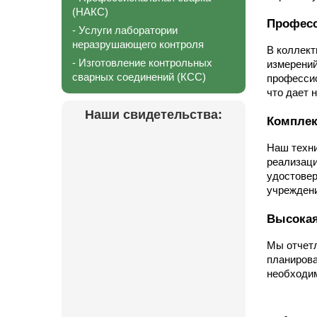
(НАКС)
Професс
- Услуги лаборатории
неразрушающего контроля
В коллект
- Изготовление контрольных
измерений
сварных соединений (КСС)
профессио
что дает 
Наши свидетельства:
Комплек
Наш техни
реализаци
удостовер
учреждени
Высокая
Мы отчетл
планирова
необходим