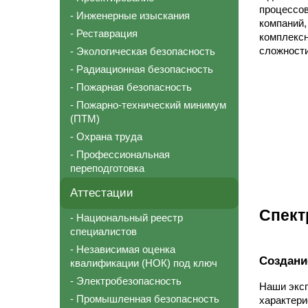
процессов
- Инженерные изыскания
компаний,
- Реставрация
комплексн
- Экологическая безопасность
сложности
- Радиационная безопасность
- Пожарная безопасность
- Пожарно-технический минимум
(ПТМ)
- Охрана труда
- Профессиональная
переподготовка
Аттестации
Спект
- Национальный реестр
специалистов
- Независимая оценка
Создани
квалификации (НОК) под ключ
- Электробезопасность
Наши эксп
- Промышленная безопасность
характери