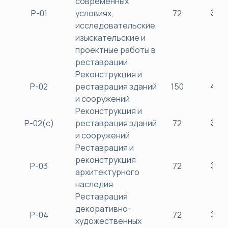
современных
Р-01
условиях,
72
380
исследовательские,
изыскательские и
проектные работы в
реставрации
Реконструкция и
Р-02
реставрация зданий
150
450
и сооружений
Реконструкция и
Р-02(с)
реставрация зданий
72
380
и сооружений
Реставрация и
реконструкция
Р-03
72
380
архитектурного
наследия
Реставрация
декоративно-
Р-04
72
380
художественных