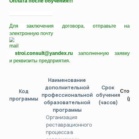
Оплата после обучения!!!
____________________
Для заключения договора,
отправьте
на
электронную почту
stroi.consult@yandex.ru
заполненную заявку
и
реквизиты
предприятия.
Наименование
дополнительной
Срок
Код
Стоимо
профессиональной
обучения
программы
(руб.
образовательной
(часов)
программы
Организация
реставрационного
процесса в