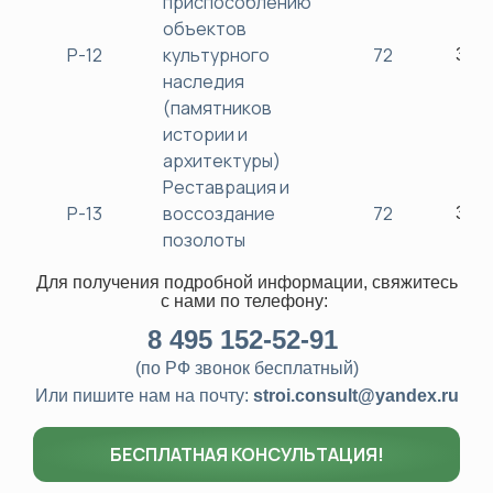
приспособлению
объектов
Р-12
культурного
72
380
наследия
(памятников
истории и
архитектуры)
Реставрация и
Р-13
воссоздание
72
380
позолоты
Для получения подробной информации, свяжитесь
с нами
по телефону:
8
495 152-52-91
(по РФ звонок бесплатный)
Или пишите нам на почту:
stroi.consult@yandex.ru
БЕСПЛАТНАЯ КОНСУЛЬТАЦИЯ!