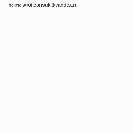
stroi.consult@yandex.ru
почте:
+7 495 152-52-91
Номер телефона