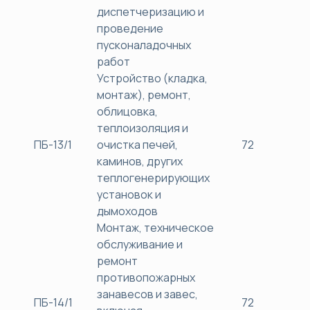
диспетчеризацию и
проведение
пусконаладочных
работ
Устройство (кладка,
монтаж), ремонт,
облицовка,
теплоизоляция и
ПБ-13/1
очистка печей,
72
38
каминов, других
теплогенерирующих
установок и
дымоходов
Монтаж, техническое
обслуживание и
ремонт
противопожарных
занавесов и завес,
ПБ-14/1
72
38