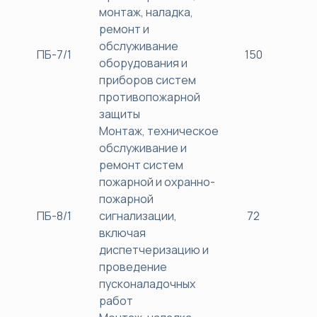
монтаж, наладка,
ремонт и
обслуживание
ПБ-7/1
150
38
оборудования и
приборов систем
противопожарной
защиты
Монтаж, техническое
обслуживание и
ремонт систем
пожарной и охранно-
пожарной
ПБ-8/1
сигнализации,
72
38
включая
диспетчеризацию и
проведение
пусконаладочных
работ