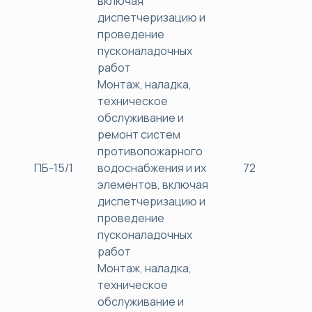
включая
диспетчеризацию и
проведение
пусконаладочных
работ
Монтаж, наладка,
техническое
обслуживание и
ремонт систем
противопожарного
ПБ-15/1
водоснабжения и их
72
38
элементов, включая
диспетчеризацию и
проведение
пусконаладочных
работ
Монтаж, наладка,
техническое
обслуживание и