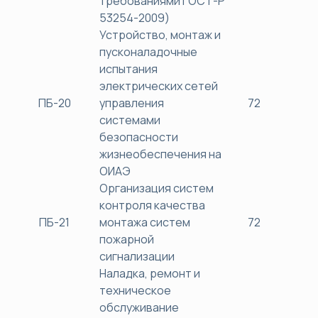
требованиями ГОСТ-Р
53254-2009)
Устройство, монтаж и
пусконаладочные
испытания
электрических сетей
ПБ-20
управления
72
38
системами
безопасности
жизнеобеспечения на
ОИАЭ
Организация систем
контроля качества
ПБ-21
монтажа систем
72
38
пожарной
сигнализации
Наладка, ремонт и
техническое
обслуживание