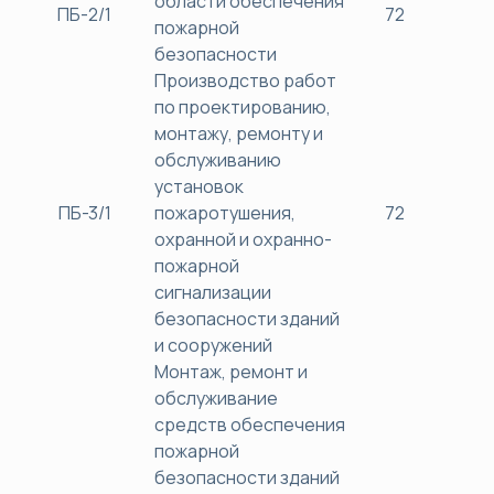
области обеспечения
ПБ-2/1
72
38
пожарной
безопасности
Производство работ
по проектированию,
монтажу, ремонту и
обслуживанию
установок
ПБ-3/1
пожаротушения,
72
38
охранной и охранно-
пожарной
сигнализации
безопасности зданий
и сооружений
Монтаж, ремонт и
обслуживание
средств обеспечения
пожарной
безопасности зданий