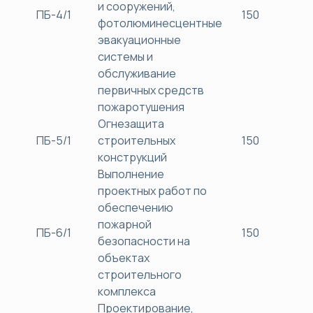
и сооружений,
ПБ-4/1
150
38
фотолюминесцентные
эвакуационные
системы и
обслуживание
первичных средств
пожаротушения
Огнезащита
ПБ-5/1
строительных
150
38
конструкций
Выполнение
проектных работ по
обеспечению
пожарной
ПБ-6/1
150
38
безопасности на
объектах
строительного
комплекса
Проектирование,