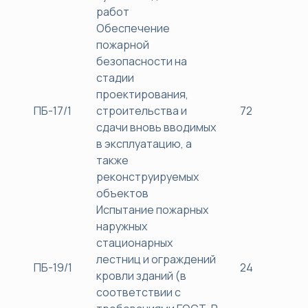
работ
Обеспечение
пожарной
безопасности на
стадии
проектирования,
ПБ-17/1
строительства и
72
38
сдачи вновь вводимых
в эксплуатацию, а
также
реконструируемых
объектов
Испытание пожарных
наружных
стационарных
лестниц и ограждений
ПБ-19/1
24
30
кровли зданий (в
соответствии с