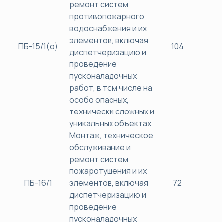
ремонт систем
противопожарного
водоснабжения и их
элементов, включая
ПБ-15/1(о)
104
38
диспетчеризацию и
проведение
пусконаладочных
работ, в том числе на
особо опасных,
технически сложных и
уникальных объектах
Монтаж, техническое
обслуживание и
ремонт систем
пожаротушения и их
ПБ-16/1
элементов, включая
72
38
диспетчеризацию и
проведение
пусконаладочных