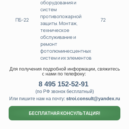
оборудования и
систем
противопожарной
ПБ-22
72
38
защиты. Монтаж,
техническое
обслуживание и
ремонт
фотолюминесцентных
систем и их элементов
Для получения подробной информации, свяжитесь
с нами
по телефону:
8
495 152-52-91
(по РФ звонок бесплатный)
Или пишите нам на почту:
stroi.consult@yandex.ru
БЕСПЛАТНАЯ КОНСУЛЬТАЦИЯ!