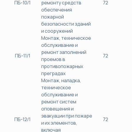
ПБ-10/1
ремонту средств
72
38
обеспечения
пожарной
безопасности зданий
и сооружений
Монтаж, техническое
обслуживание и
ремонт заполнений
ПБ-11/1
72
38
проемов в
противопожарных
преградах
Монтаж, наладка,
техническое
обслуживание и
ремонт систем
оповещения и
эвакуации при пожаре
ПБ-12/1
72
38
и их элементов,
включая