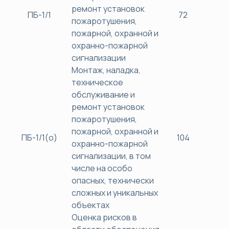
ремонт установок
ПБ-1/1
72
38
пожаротушения,
пожарной, охранной и
охранно-пожарной
сигнализации
Монтаж, наладка,
техническое
обслуживание и
ремонт установок
пожаротушения,
пожарной, охранной и
ПБ-1/1(о)
104
38
охранно-пожарной
сигнализации, в том
числе на особо
опасных, технически
сложных и уникальных
объектах
Оценка рисков в