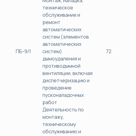
Монтаж, наладка,
техническое
обслуживание и
ремонт
автоматических
систем (элементов
автоматических
ПБ-9/1
систем)
72
38
дымоудаления и
противодымной
вентиляции, включая
диспетчеризацию и
проведение
пусконаладочных
работ
Деятельность по
монтажу,
техническому
обслуживанию и