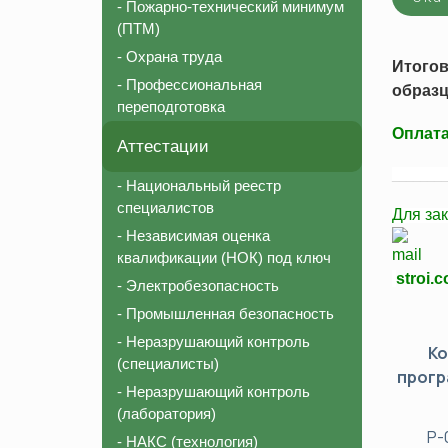
- Пожарно-технический минимум
Соответствие должности для СРО
Пожарно-те
(ПТМ)
Внесение в реестр НОСТРОЙ
Охрана тру
- Охрана труда
Итого
Аттестация строительной лаборатории
Профессион
- Профессиональная
образц
переподготовка
Независимая оценка квалификации (НОК)
Оплата
Национальный реестр специалистов (НРС)
Аттестации
________
- Национальный реестр
специалистов
Для за
- Независимая оценка
квалификации (НОК) под ключ
stroi.
- Электробезопасность
- Промышленная безопасность
- Неразрушающий контроль
К
(специалисты)
прог
- Неразрушающий контроль
(лаборатория)
Р-
- НАКС (технология)