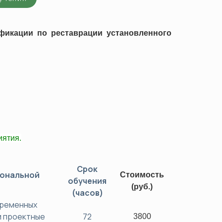
ков (ОПР)
икации по реставрации установленного
а
джмента
ости труда и охраны здоровья
 ТС/ЕАЭС)
ятия.
Срок
иональной
Стоимость
обучения
(руб.)
(часов)
временных
и проектные
72
3800