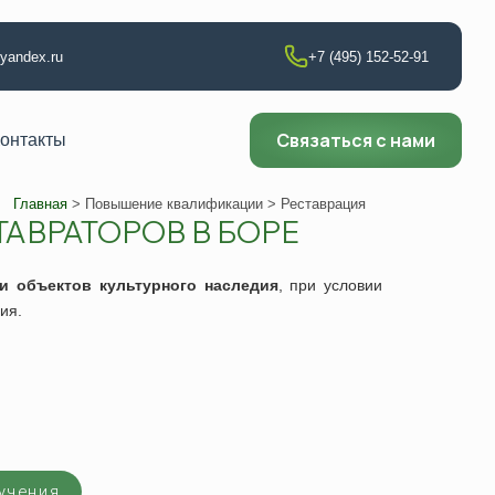
@yandex.ru
+7 (495) 152-52-91
Связаться с нами
онтакты
Главная
>
Повышение квалификации
> Реставрация
АВРАТОРОВ В БОРЕ
т по сварке
и объектов культурного наследия
, при условии
ия.
аборатории
ии
ющего контроля
ни
учения