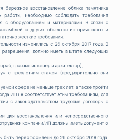
ся бережное восстановление облика памятника
ые работы, необходимо соблюдать требования
ия с оборудованием и материалами. В связи с
ансамблей и других объектов исторического и
статочно жесткие требования.
льности изменились с 26 октября 2017 года. В
е разрешения, должно иметь в штате следующих
рораб, главные инженер и архитектор);
мум с трехлетним стажем (предварительно они
уемой сфере не меньше трех лет, а также пройти
огда ИП не соответствует этим требованиям, для
вии с законодательством трудовые договоры с
и для восстановления или непосредственного
сотрудники компании/ИП должны иметь документ о
ы быть переоформлены до 26 октября 2018 года.