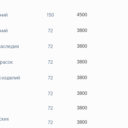
ений
150
4500
ений
72
3800
наследия
72
3800
красок
72
3800
х изделий
72
3800
72
3800
72
3800
ских
72
3800