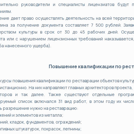
рительно руководители и специалисты лицензиатов будут п
ниям.
ние дает право осуществлять деятельность на всей территор
лина за получение документа составляет 7 500 рублей. Зая
ерством культуры в срок от 30 до 45 рабочих дней. Осуще
та или с нарушением лицензионных требований наказывается,
а нанесенного ущерба).
Повышение квалификации по рес
курсы повышения квалификации по реставрации объектов культ
дистанционно. На них направляют главных архитекторов проекта
кторов и так далее. Также существуют отдельные програ
руемый список включался 31 вид работ, в этом году их числ
ь разрешение нужно на реставрацию:
жений и элементов из металла;
аний, кладок, фундаментов, ограждений;
ативных штукатурок, покрасок, лепнины;