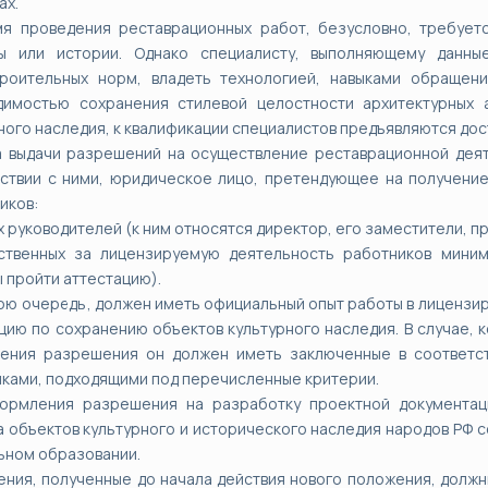
ах.
мя проведения реставрационных работ, безусловно, требует
ры или истории. Однако специалисту, выполняющему данн
троительных норм, владеть технологией, навыками обращен
димостью сохранения стилевой целостности архитектурных 
ного наследия, к квалификации специалистов предъявляются до
 выдачи разрешений на осуществление реставрационной деяте
ствии с ними, юридическое лицо, претендующее на получени
иков:
ех руководителей (к ним относятся директор, его заместители, п
тственных за лицензируемую деятельность работников мини
 пройти аттестацию).
вою очередь, должен иметь официальный опыт работы в лицензир
цию по сохранению объектов культурного наследия. В случае, к
ения разрешения он должен иметь заключенные в соответст
ками, подходящими под перечисленные критерии.
ормления разрешения на разработку проектной документаци
 объектов культурного и исторического наследия народов РФ 
ьном образовании.
ния, полученные до начала действия нового положения, должн