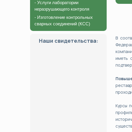
- Услуги лаборатории
неразрушающего контроля
- Изготовление контрольных
сварных соединений (КСС)
В соот
Наши свидетельства:
Федера
компани
иметь с
подтвер
Повыше
реставр
проходи
Курсы п
профил
истори
существ