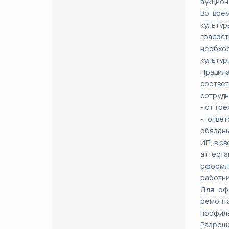
аукцион
Во вре
культу
градос
необхо
культур
Правила
соответ
сотрудн
- от тр
- отве
обязаны
ИП, в с
аттеста
оформл
работни
Для оф
ремонта
профил
Разреше