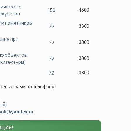
рического
150
4500
скусства
ии памятников
72
3800
ания при
72
3800
ию объектов
72
3800
рхитектуры)
72
3800
тесь с нами
по телефону:
1
ый)
sult@yandex.ru
АЦИЯ!