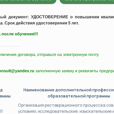
хнический минимум (ПТМ)
Оценка профессиональных рис
да
вый документ: УДОСТОВЕРЕНИЕ о повышении квалиф
альная переподготовка
Сертификация
а. Срок действия удостоверения 5 лет.
Системы менеджмента качеств
 после обучения!!!
Системы экологического мене
Системы менеджмента безопасн
____________
Вступление в СРО
ключения договора,
отправьте
на электронную почту
Технический регламент ТС (ТР
consult@yandex.ru
заполненную заявку и
реквизиты
предпри
од
Наименование дополнительной професс
раммы
образовательной программы
Организация реставрационного процесса в со
01
условиях, исследовательские, изыскательские 