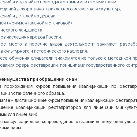
жений и изделий из природного камня или его имитации;
ведений декоративно-прикладного искусства и скульптур;
жений и деталей из дерева;
иси (монументальной и станковой);
ического ландшафта;
тов наследия народов России.
ное место в перечне видов деятельности занимает разрабо
в культурного и исторического наследия.
ссе обучения слушатели знакомятся не только с методикой п
ования сферы реставрации, принципами государственного контр
реимущества при обращении к нам:
ле прохождения курсов повышения квалификации по рестав
ации установленного образца.
лагаем дистанционные курсы повышения квалификации реставра
ышение квалификации реставраторов для лицензии Минкульт
мы для лицензии).
е консультационное сопровождение: от заявки до получения удост
упные цены.