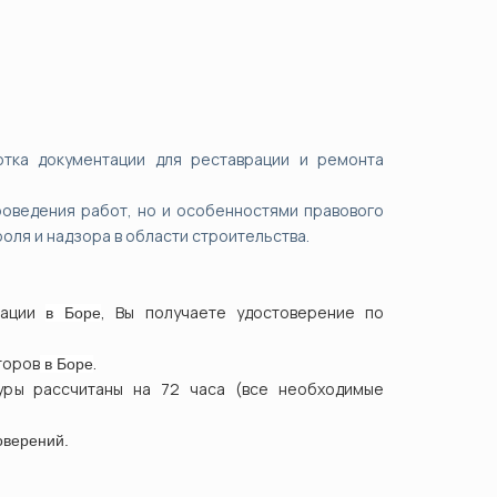
тка документации для реставрации и ремонта
роведения работ, но и особенностями правового
оля и надзора в области строительства.
рации
, Вы получаете удостоверение по
в
Боре
торов
.
в
Боре
уры рассчитаны на 72 часа (все необходимые
оверений.