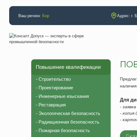
Ваш регион:
Бор
Адрес: г. 
ПОВ
Повышение квалификации
Аттестации
Повышение
Электробезопасность
Строительс
- Строительство
Предла
Промышленная безопасность
Проектиров
наличия
- Проектирование
Неразрушающий контроль (специалисты)
Инженерные
- Инженерные изыскания
Для ди
- Реставрация
Неразрушающий контроль (лаборатория)
Реставраци
- заявк
- Экологическая безопасность
- копия
НАКС (технология)
Экологическ
- карто
- Радиационная безопасность
НАКС (специалисты)
Радиационн
- Пожарная безопасность
Рабочие профессии
Пожарная б
Ска