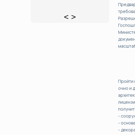
Предва
требова
<
>
Разреше
Госпош
Минист
докумен
масштаб
Пройти 
очно и 
архите
лицензи
получит
- соору
- основ
- декор