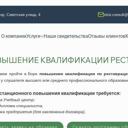
Бор, Советская улица, 4
stroi.consult
О компании
Услуги
Наши свидетельства
Отзывы клиентов
К
ЫШЕНИЕ КВАЛИФИКАЦИИ РЕСТ
 квалификации
Техлабораторные услуги
тво
Разработка технологических кар
гаем
пройти
в
Боре
повышение квалификации по реставраци
ание
 у слушателя высшего или среднего профессионального образован
Аккредитация испытательной л
 изыскания
Регистрация электролаборатор
станционного повышения квалификации требуется:
я
Сварочные работы (НАКС)
а в Учебный центр;
 диплома специалиста;
ая безопасность
Услуги лаборатории неразруша
чка предприятия (для заключения договора).
ая безопасность
Изготовление КСС образцов
езопасность
Техническое освидетельствова
чать заявку на обучение
Скачать программы об