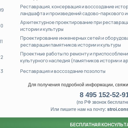
Реставрация, консервация и воссоздание исто
09
ландшафта и произведений садово-паркового и
Архитектурное проектирование при реставрац
10
истории и культуры
Проектирование инженерных сетей и оборудов
11
реставрации памятников истории и культуры
Проектные работы по ремонту и приспособлен
12
культурного наследия (памятников истории и а
13
Реставрация и воссоздание позолоты
Для получения подробной информации, свяжи
8
495 152-52-9
(по РФ звонок бесплатн
Или пишите нам на почту:
stroi.con
БЕСПЛАТНАЯ КОНСУЛЬТ