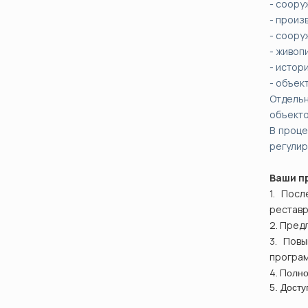
- соору
- произ
- соору
- живоп
- истор
- объек
Отдель
объекто
В проце
регулир
Ваши п
1. Пос
реставр
2. Пред
3. Пов
програм
4. П
олно
5. Дост