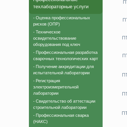
П
техлабораторные услуги
- Оценка профессиональных
П
рисков (ОПР)
- Техническое
П
освидетельствование
оборудования под ключ
- Профессиональная разработка
П
сварочных технологических карт
- Получение аккредитации для
испытательной лаборатории
П
- Регистрация
электроизмерительной
лаборатории
П
- Свидетельство об аттестации
строительной лаборатории
П
- Профессиональная сварка
(НАКС)