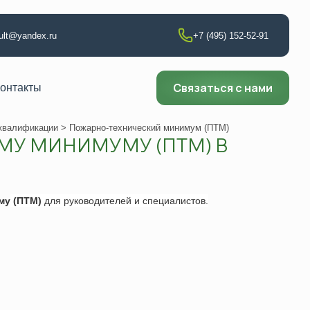
sult@yandex.ru
+7 (495) 152-52-91
Связаться с нами
онтакты
квалификации
> Пожарно-технический минимум (ПТМ)
МУ МИНИМУМУ (ПТМ) В
т по сварке
аборатории
му
(ПТМ)
для руководителей и специалистов.
ии
ющего контроля
ни