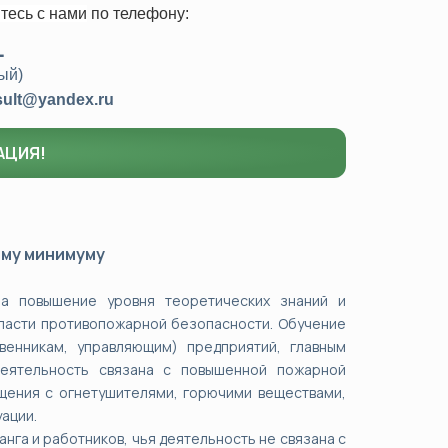
тесь с нами
по телефону:
1
ый)
sult@yandex.ru
АЦИЯ!
му минимуму
а повышение уровня теоретических знаний и
бласти противопожарной безопасности. Обучение
енникам, управляющим) предприятий, главным
деятельность связана с повышенной пожарной
щения с огнетушителями, горючими веществами,
ации.
га и работников, чья деятельность не связана с