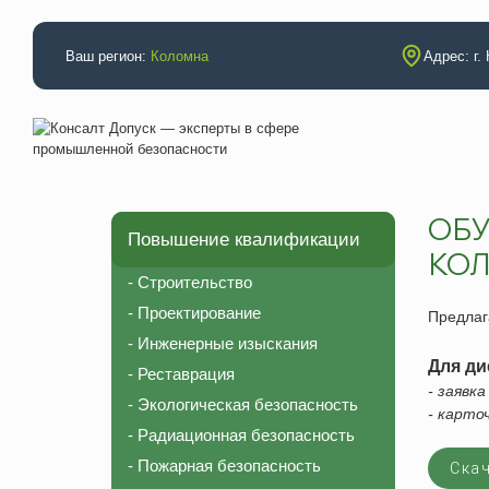
Ваш регион:
Коломна
Адрес: г.
ОБУ
Повышение квалификации
Аттестации
Повышение
КО
Электробезопасность
Строительс
- Строительство
Промышленная безопасность
Проектиров
- Проектирование
Предлаг
Неразрушающий контроль (специалисты)
Инженерные
- Инженерные изыскания
Для ди
- Реставрация
Неразрушающий контроль (лаборатория)
Реставраци
- заявк
- Экологическая безопасность
НАКС (технология)
Экологическ
- карто
- Радиационная безопасность
НАКС (специалисты)
Радиационн
- Пожарная безопасность
Скач
Рабочие профессии
Пожарная б