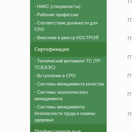
П
- НАКС (специалисты)
- Рабочие профессии
П
- Соответствие должности для
СРО
- Внесение в реестр НОСТРОЙ
П
Сертификация
П
- Технический регламент ТС (ТР
ТС/ЕАЭС)
П
- Вступление в СРО
- Системы менеджмента качества
- Системы экологического
П
менеджмента
- Системы менеджмента
безопасности труда и охраны
П
здоровья
Профессиональные