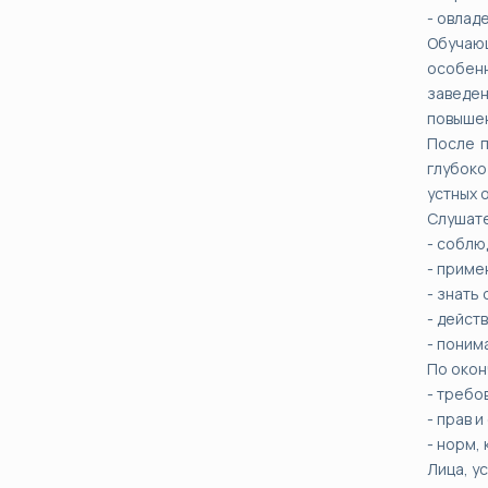
- овлад
Обучаю
особенн
заведен
повышен
После п
глубоко
устных 
Слушате
- соблю
- приме
- знать
- дейст
- поним
По окон
- требо
- прав 
- норм,
Лица, у