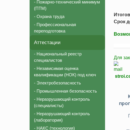
- Пожарно-технический минимум
Соответствие должности для СРО
Пожарно-те
(ПТМ)
Внесение в реестр НОСТРОЙ
Охрана тру
Итогов
- Охрана труда
Срок д
Аттестация строительной лаборатории
Профессион
- Профессиональная
переподготовка
Независимая оценка квалификации (НОК)
Возмож
Национальный реестр специалистов (НРС)
Аттестации
________
- Национальный реестр
Для за
специалистов
- Независимая оценка
квалификации (НОК) под ключ
stroi.
- Электробезопасность
- Промышленная безопасность
- Неразрушающий контроль
про
(специалисты)
- Неразрушающий контроль
(лаборатория)
- НАКС (технология)