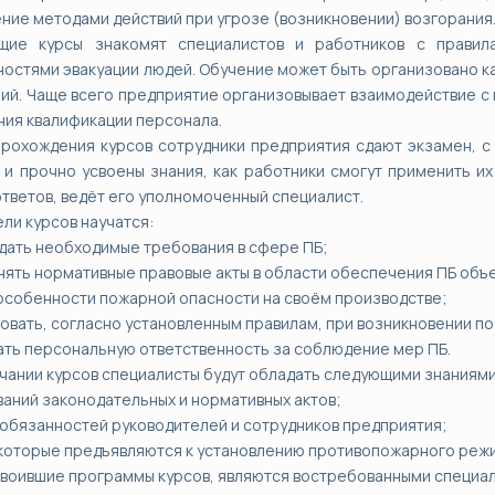
ение методами действий при угрозе (возникновении) возгорания
щие курсы знакомят специалистов и работников с правил
остями эвакуации людей. Обучение может быть организовано как
ий. Чаще всего предприятие организовывает взаимодействие с 
ия квалификации персонала.
рохождения курсов сотрудники предприятия сдают экзамен, с
 и прочно усвоены знания, как работники смогут применить и
ответов, ведёт его уполномоченный специалист.
ли курсов научатся:
дать необходимые требования в сфере ПБ;
нять нормативные правовые акты в области обеспечения ПБ объ
 особенности пожарной опасности на своём производстве;
вовать, согласно установленным правилам, при возникновении п
ать персональную ответственность за соблюдение мер ПБ.
чании курсов специалисты будут обладать следующими знаниями
ваний законодательных и нормативных актов;
и обязанностей руководителей и сотрудников предприятия;
 которые предъявляются к установлению противопожарного реж
своившие программы курсов, являются востребованными специал