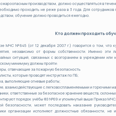
ожароопасным производством, должно осуществляться в течени
еобходимо проходить не реже раза в 3 года. Для сотрудников
дством, обучение должно проводиться ежегодно.
Кто должен проходить обу
зе МЧС №645 (от 12 декабря 2007 г.) говорится о том, что 
иятия, независимо от формы собственности. Именно эти ли
айных ситуаций, связанных с возгоранием в учреждении или 
скому минимуму должны пройти:
еры, отвечающие за пожарную безопасность
алисты, которые проводят инструктаж по ПБ;
ра, выполняющие огневые работы;
ие, взаимодействующие с легковоспламеняемыми и горючими м
дники, ответственные за безопасное хранение веществ, склонных
нтируют порядок учёбы ФЗ №69 и упомянутый выше Приказ МЧС. 
ой безопасности, может последовать наказание руководител
ники организации исполняют должностные обязанности, не 