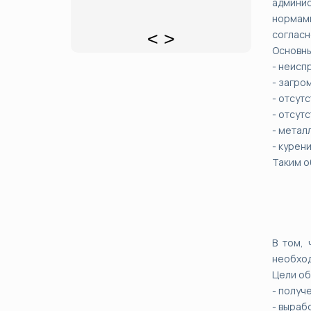
админис
нормами
согласн
<
>
Основны
- неисп
- загро
- отсут
- отсут
- метал
- курен
Таким о
В том, 
необход
Цели об
- получ
- выраб