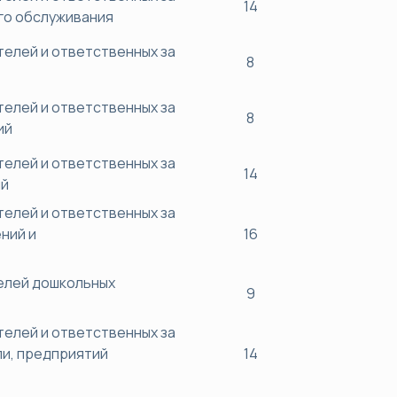
14
го обслуживания
елей и ответственных за
8
елей и ответственных за
8
ий
елей и ответственных за
14
ий
елей и ответственных за
ний и
16
елей дошкольных
9
елей и ответственных за
и, предприятий
14