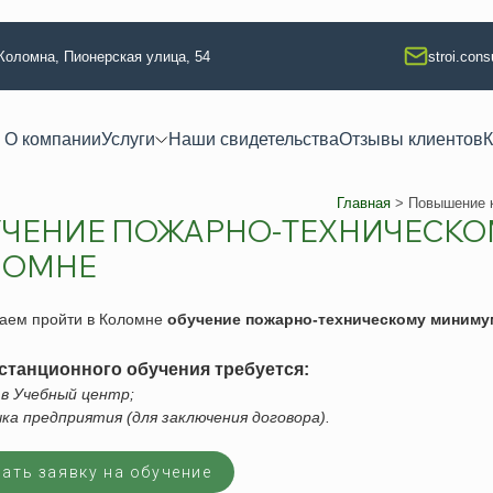
 Коломна, Пионерская улица, 54
stroi.con
О компании
Услуги
Наши свидетельства
Отзывы клиентов
К
Главная
>
Повышение 
ЧЕНИЕ ПОЖАРНО-ТЕХНИЧЕСКО
 квалификации
Техлабораторные услуги
ЛОМНЕ
тво
Разработка технологических кар
ание
Аккредитация испытательной л
аем пройти
в
Коломне
обучение пожарно-техническому миниму
 изыскания
Регистрация электролаборатор
станционного обучения требуется:
я
Сварочные работы (НАКС)
а в Учебный центр;
ая безопасность
Услуги лаборатории неразруша
чка предприятия (для заключения договора).
ая безопасность
Изготовление КСС образцов
ать заявку на обучение
езопасность
Техническое освидетельствова