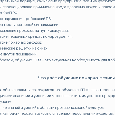
тративном порядке, как на само предприятие, так и на должно
 спровоцировало причинение вреда здоровью людей и повреж
о КоАП РФ.
е нарушения требований ПБ:
равность пожарной сигнализации;
мождение проходов на путях эвакуации;
ствие первичных средств пожаротушения;
ствие пожарных выходов;
лические решётки на окнах;
ие внутри помещений.
бразом, обучение ПТМ – это актуальная необходимость для люб
Что даёт обучение пожарно-техни
чтобы направить сотрудников на обучение ПТМ, заинтересов
имыми знаниями и умениями можно защитить имущество предпри
учения:
ение знаний и умений в области противопожарной культуры;
отка практических навыков по спасению персонала и имущества;