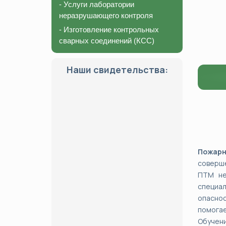
- Услуги лаборатории
неразрушающего контроля
- Изготовление контрольных
сварных соединений (КСС)
Наши свидетельства:
Пожарн
соверше
ПТМ не
специа
опаснос
помогае
Обучени