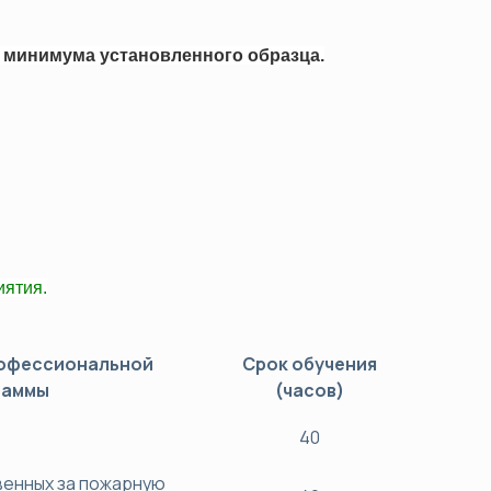
ков (ОПР)
минимума установленного образца.
а
джмента
ости труда и охраны здоровья
 ТС/ЕАЭС)
ятия.
рофессиональной
Срок обучения
раммы
(часов)
40
венных за пожарную