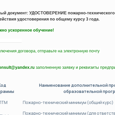
хнический минимум (ПТМ)
Оценка профессиональных рис
да
ый документ: УДОСТОВЕРЕНИЕ пожарно-технического 
ействия удостоверения по общему курсу 3 года.
альная переподготовка
Сертификация
Системы менеджмента качеств
но ускоренное обучение!
Системы экологического мене
____________
Системы менеджмента безопасн
ключения договора,
отправьте
на электронную почту
Вступление в СРО
Технический регламент ТС (ТР
consult@yandex.ru
заполненную заявку и
реквизиты
предпри
Код
Наименование дополнительной п
граммы
образовательной прог
ПТМ
Пожарно-технический минимум (общий курс)
Пожарно-технический минимум (для ответст