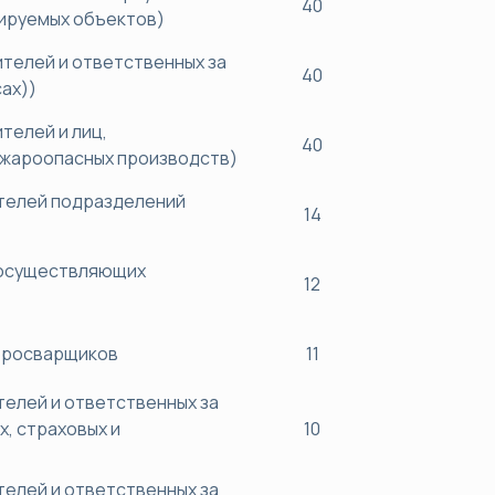
40
ируемых объектов)
телей и ответственных за
40
ах))
телей и лиц,
40
ожароопасных производств)
телей подразделений
14
 осуществляющих
12
тросварщиков
11
елей и ответственных за
, страховых и
10
елей и ответственных за