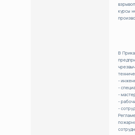
взрывоп
курсы н
произво
В Прика
предпр
чрезвыч
техниче
- инжен
- специ
- масте
- рабоч
- сотру
Регламе
пожарн
сотруд