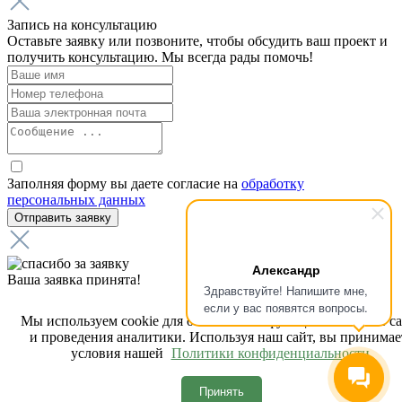
Запись на консультацию
Оставьте заявку или позвоните, чтобы обсудить ваш проект и
получить консультацию. Мы всегда рады помочь!
Заполняя форму вы даете согласие на
обработку
персональных данных
Александр
Ваша заявка принята!
Здравствуйте! Напишите мне,
Мы получили вашу заявку на звонок, наш менеджер свяжется
если у вас появятся вопросы.
с вами в ближайшее время.
Мы используем cookie для обеспечения функциональности с
и проведения аналитики. Используя наш сайт, вы принимае
условия нашей
Политики конфиденциальности.
Ошибка в отправке!
Ваша заявка по какой-то причине была отклонена. Проверьте
Принять