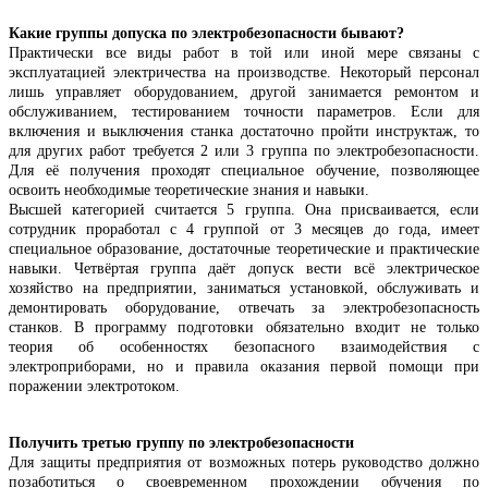
Какие группы допуска по электробезопасности бывают?
Практически все виды работ в той или иной мере связаны с
эксплуатацией электричества на производстве. Некоторый персонал
лишь управляет оборудованием, другой занимается ремонтом и
обслуживанием, тестированием точности параметров. Если для
включения и выключения станка достаточно пройти инструктаж, то
для других работ требуется 2 или 3 группа по электробезопасности.
Для её получения проходят специальное обучение, позволяющее
освоить необходимые теоретические знания и навыки.
Высшей категорией считается 5 группа. Она присваивается, если
сотрудник проработал с 4 группой от 3 месяцев до года, имеет
специальное образование, достаточные теоретические и практические
навыки. Четвёртая группа даёт допуск вести всё электрическое
хозяйство на предприятии, заниматься установкой, обслуживать и
демонтировать оборудование, отвечать за электробезопасность
станков. В программу подготовки обязательно входит не только
теория об особенностях безопасного взаимодействия с
электроприборами, но и правила оказания первой помощи при
поражении электротоком.
Получить третью группу по электробезопасности
Для защиты предприятия от возможных потерь руководство должно
позаботиться о своевременном прохождении обучения по