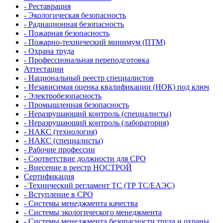
- Реставрация
- Экологическая безопасность
- Радиационная безопасность
- Пожарная безопасность
- Пожарно-технический минимум (ПТМ)
- Охрана труда
- Профессиональная переподготовка
Аттестации
- Национальный реестр специалистов
- Независимая оценка квалификации (НОК) под ключ
- Электробезопасность
- Промышленная безопасность
- Неразрушающий контроль (специалисты)
- Неразрушающий контроль (лаборатория)
- НАКС (технология)
- НАКС (специалисты)
- Рабочие профессии
- Соответствие должности для СРО
- Внесение в реестр НОСТРОЙ
Сертификация
- Технический регламент ТС (ТР ТС/ЕАЭС)
- Вступление в СРО
- Системы менеджмента качества
- Системы экологического менеджмента
- Системы менеджмента безопасности труда и охраны