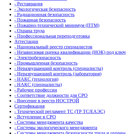
- Реставрация
- Экологическая безопасность
- Радиационная безопасность
- Пожарная безопасность
- Пожарно-технический минимум (ПТМ)
- Охрана труда
- Профессиональная переподготовка
Аттестации
- Национальный реестр специалистов
- Независимая оценка квалификации (НОК) под ключ
- Электробезопасность
- Промышленная безопасность
- Неразрушающий контроль (специалисты)
- Неразрушающий контроль (лаборатория)
- НАКС (технология)
- НАКС (специалисты)
- Рабочие профессии
- Соответствие должности для СРО
- Внесение в реестр НОСТРОЙ
Сертификация
- Технический регламент ТС (ТР ТС/ЕАЭС)
- Вступление в СРО
- Системы менеджмента качества
- Системы экологического менеджмента
- Системы менеджмента безопасности труда и охраны