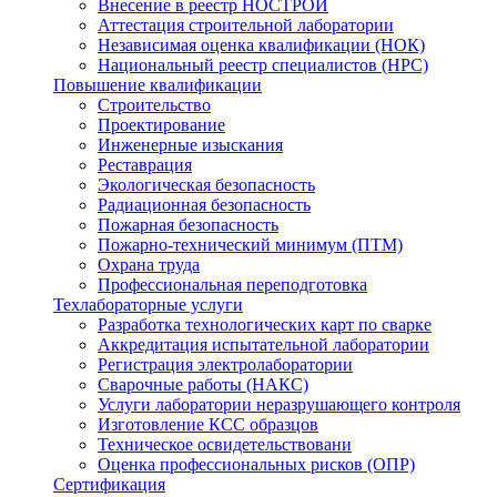
Внесение в реестр НОСТРОЙ
Аттестация строительной лаборатории
Независимая оценка квалификации (НОК)
Национальный реестр специалистов (НРС)
Повышение квалификации
Строительство
Проектирование
Инженерные изыскания
Реставрация
Экологическая безопасность
Радиационная безопасность
Пожарная безопасность
Пожарно-технический минимум (ПТМ)
Охрана труда
Профессиональная переподготовка
Техлабораторные услуги
Разработка технологических карт по сварке
Аккредитация испытательной лаборатории
Регистрация электролаборатории
Сварочные работы (НАКС)
Услуги лаборатории неразрушающего контроля
Изготовление КСС образцов
Техническое освидетельствовани
Оценка профессиональных рисков (ОПР)
Сертификация