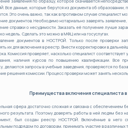
нение заявления по образцу, которое скачивается непосредств
. Все данные, которые берутся из документа об образовании, п
тся. Это очень важно, так как в противном случае специалист мо
ение документов. Необходимо нотариально заверять заявление, 
ение справки о несудимости. Заказать её получение лучше зара
ко недель. Сделать это можно в МФЦ или на госуслугах.
авление документов в НОСТРОЙ. Только после проверки зап
ять их для включения в реестр. Внести корректировки в дальне
рка. Комиссия проверяет, насколько специалист соответствует 
вания, наличия курсов по повышению квалификации. Все пр
у, делаются запросы в учебные заведения, проверяются по баз
ние решения комиссии. Процесс проверки может занять нескол
Преимущества включения специалиста в
льная сфера достаточно сложная и связана с обеспечением б
ного результата. Поэтому доверять работы в ней людям без н
омент, был создан реестр НОСТРОЙ. Включённые в него с
льным подрядом по договорам, принимать участие в различных то