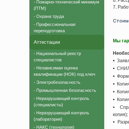
6. Расс
- Пожарно-технический минимум
Соответствие должности для СРО
Пожарно-те
7. Рабо
(ПТМ)
Внесение в реестр НОСТРОЙ
Охрана тру
- Охрана труда
Стоимо
Аттестация строительной лаборатории
Профессион
- Профессиональная
переподготовка
Независимая оценка квалификации (НОК)
Мы гар
Национальный реестр специалистов (НРС)
Аттестации
Необхо
- Национальный реестр
специалистов
•
Заявле
- Независимая оценка
•
СНИЛ
квалификации (НОК) под ключ
•
Форма
- Электробезопасность
•
Копия
- Промышленная безопасность
•
Копия 
- Неразрушающий контроль
•
Копия
(специалисты)
•
Спр
- Неразрушающий контроль
копия
);
(лаборатория)
•
Разр
- НАКС (технология)