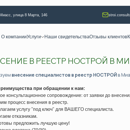
 Миасс, улица 8 Марта, 146
stroi.consul
О компании
Услуги
Наши свидетельства
Отзывы клиентов
К
СЕНИЕ В РЕЕСТР НОСТРОЙ В М
 квалификации
Техлабораторные услуги
тво
Разработка технологических кар
изуем
внесение специалистов в реестр НОСТРОЙ
в Миа
ание
Аккредитация испытательной л
реимущества при обращении к нам:
 изыскания
Регистрация электролаборатор
ое консультационное сопровождение: от заявки до внесен
я
Сварочные работы (НАКС)
рим процесс внесения в реестр.
ая безопасность
Услуги лаборатории неразруша
длагаем услугу "под ключ" для ВАШЕГО специалиста.
огаем отказникам.
ая безопасность
Изготовление КСС образцов
готовы предложить лучшую цену!
езопасность
Техническое освидетельствова