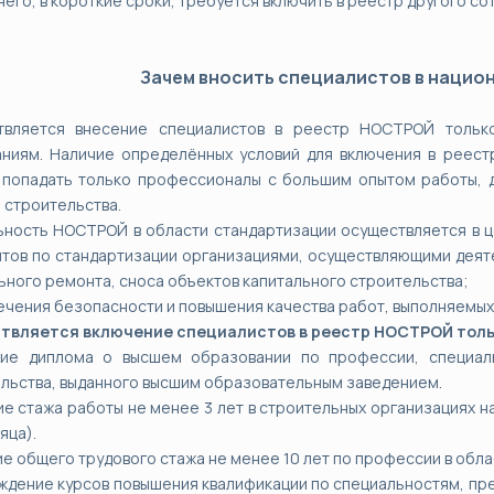
него, в короткие сроки, требуется включить в реестр другого со
Зачем вносить специалистов в нацио
твляется внесение специалистов в реестр НОСТРОЙ только
ниям. Наличие определённых условий для включения в реест
попадать только профессионалы с большим опытом работы, д
 строительства.
ность НОСТРОЙ в области стандартизации осуществляется в це
тов по стандартизации организациями, осуществляющими деяте
ьного ремонта, сноса объектов капитального строительства;
ечения безопасности и повышения качества работ, выполняемы
твляется включение специалистов в реестр НОСТРОЙ толь
чие диплома о высшем образовании по профессии, специаль
льства, выданного высшим образовательным заведением.
ие стажа работы не менее 3 лет в строительных организациях н
яца).
ие общего трудового стажа не менее 10 лет по профессии в обла
ждение курсов повышения квалификации по специальностям, пре