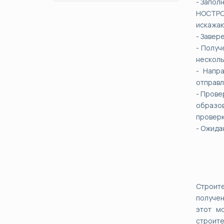
- Запол
НОСТРОЙ
искажаю
- Завер
- Получ
несколь
- Напр
отправл
- Прове
образо
проверк
- Ожида
Строите
получен
этот м
строите