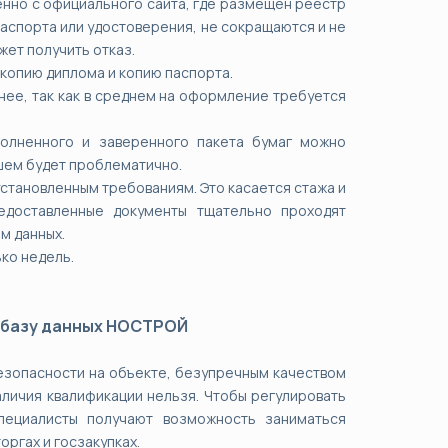
енно с официального сайта, где размещён реестр
аспорта или удостоверения, не сокращаются и не
жет получить отказ.
копию диплома и копию паспорта.
нее, так как в среднем на оформление требуется
олненного и заверенного пакета бумаг можно
йшем будет проблематично.
установленным требованиям. Это касается стажа и
едоставленные документы тщательно проходят
ам данных.
ько недель.
 базу данных НОСТРОЙ
езопасности на объекте, безупречным качеством
аличия квалификации нельзя. Чтобы регулировать
пециалисты получают возможность заниматься
ргах и госзакупках.