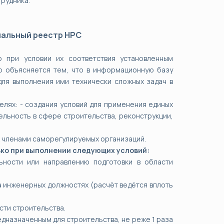
трудника.
нальный реестр НРС
 при условии их соответствия установленным
р объясняется тем, что в информационную базу
ля выполнения ими технически сложных задач в
лях: - создания условий для применения единых
льность в сфере строительства, реконструкции,
х членами саморегулируемых организаций.
ко при выполнении следующих условий:
ности или направлению подготовки в области
а инженерных должностях (расчёт ведётся вплоть
сти строительства.
дназначенным для строительства, не реже 1 раза