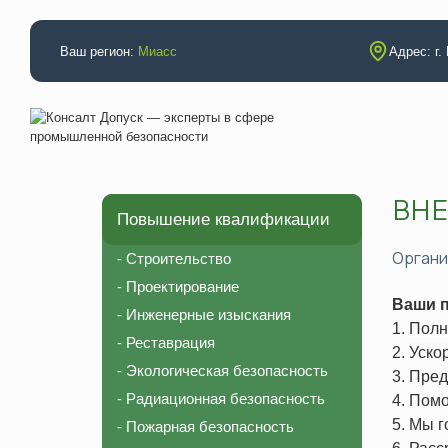
Ваш регион:
Миасс
Адрес: г.
ВНЕ
Повышение квалификации
Аттестации
Повышение
Электробезопасность
Строительс
Орган
- Строительство
Промышленная безопасность
Проектиров
- Проектирование
Ваши п
Неразрушающий контроль (специалисты)
Инженерные
- Инженерные изыскания
1.
Полн
- Реставрация
Неразрушающий контроль (лаборатория)
Реставраци
2. Уско
- Экологическая безопасность
НАКС (технология)
Экологическ
3. Пре
- Радиационная безопасность
4. Пом
НАКС (специалисты)
Радиационн
5. Мы 
- Пожарная безопасность
Рабочие профессии
Пожарная б