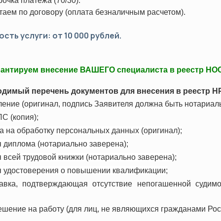
рочка платежа (70/30).
хнический минимум (ПТМ)
Оценка профессиональных рис
таем по договору (оплата безналичным расчетом).
да
сть услуги: от 10 000 рублей.
альная переподготовка
Сертификация
Системы менеджмента качеств
антируем внесение ВАШЕГО специалиста в реестр НОС
Системы экологического мене
Системы менеджмента безопасн
димый перечень документов для внесения в реестр Н
Вступление в СРО
ние (оригинал, подпись Заявителя должна быть нотариаль
Технический регламент ТС (ТР
С (копия);
 на обработку персональных данных (оригинал);
 диплома (нотариально заверена);
всей трудовой книжки (нотариально заверена);
 удостоверения о повышении квалификации;
авка, подтверждающая отсутствие непогашенной судимо
ешение на работу (для лиц, не являющихся гражданами Рос