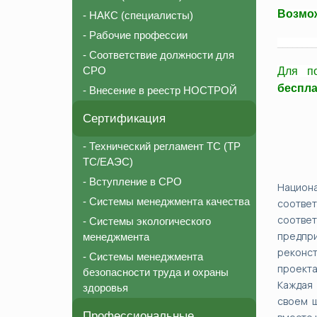
Возмож
- НАКС (специалисты)
- Рабочие профессии
________
- Соответствие должности для
СРО
Для п
беспл
- Внесение в реестр НОСТРОЙ
Сертификация
- Технический регламент ТС (ТР
ТС/ЕАЭС)
- Вступление в СРО
Национ
- Системы менеджмента качества
соотве
соответ
- Системы экологического
предпр
менеджмента
реконст
- Системы менеджмента
проекта
безопасности труда и охраны
Каждая
здоровья
своем ш
Профессиональные