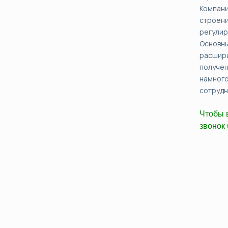
Компани
строени
регулир
Основны
расшири
получен
намног
сотрудн
Чтобы 
звонок