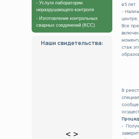
- Услуги лаборатории
в 5 лет.
неразрушающего контроля
- Налич
- Изготовление контрольных
центре,
сварных соединений (КСС)
Все пре
включен
момента
Наши свидетельства:
стаж эт
образов
В реес
специал
сообще
осущест
Процед
- Полу
<
>
заверит