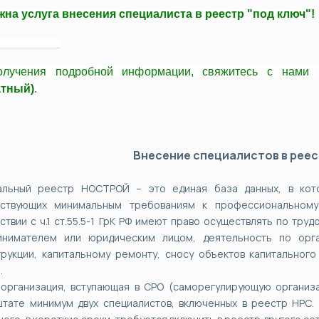
на услуга внесения специалиста в реестр "под ключ"!
____________
олучения подробной информации, свяжитесь с нами
атный)
.
Внесение специалистов в рее
альный реестр НОСТРОЙ – это единая база данных, в кот
тствующих минимальным требованиям к профессиональному
ствии с ч.1 ст.55.5-1 ГрК РФ имеют право осуществлять по тру
инимателем или юридическим лицом, деятельность по орга
рукции, капитальному ремонту, сносу объектов капитального
.
 организация, вступающая в СРО (саморегулирующую организ
тате минимум двух специалистов, включенных в реестр НРС. 