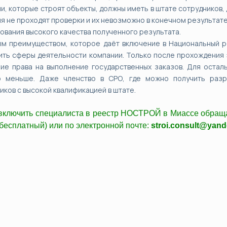
и, которые строят объекты, должны иметь в штате сотрудников,
я не проходят проверки и их невозможно в конечном результате
ования высокого качества полученного результата.
м преимуществом, которое даёт включение в Национальный р
ть сферы деятельности компании. Только после прохождения э
ие права на выполнение государственных заказов. Для остал
о меньше. Даже членство в СРО, где можно получить разр
иков с высокой квалификацией в штате.
включить специалиста в реестр НОСТРОЙ в Миассе обращ
 бесплатный) или по электронной почте:
stroi.consult@yand