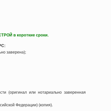
ков (ОПР)
а
ТРОЙ в короткие сроки.
джмента
ости труда и охраны здоровья
РС:
но заверена);
 ТС/ЕАЭС)
сти (
оригинал или нотариально заверенная
сийской Федерации) (копия).