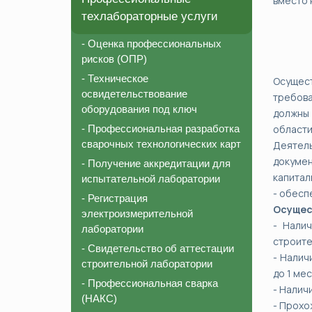
вместо 
техлабораторные услуги
- Оценка профессиональных
рисков (ОПР)
- Техническое
Осущес
освидетельствование
требова
оборудования под ключ
должны 
- Профессиональная разработка
области
сварочных технологических карт
Деятель
докумен
- Получение аккредитации для
капитал
испытательной лаборатории
- обесп
- Регистрация
Осущес
электроизмерительной
- Нали
лаборатории
строите
- Свидетельство об аттестации
- Налич
строительной лаборатории
до 1 мес
- Профессиональная сварка
- Налич
(НАКС)
- Прохо