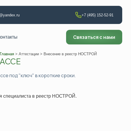
t@yandex.ru
+7 (495) 152-52-91
Связаться с нами
онтакты
Главная
>
Аттестации
> Внесение в реестр НОСТРОЙ
ИАССЕ
т по сварке
ссе под "ключ" в короткие сроки.
аборатории
ии
ия специалиста в реестр НОСТРОЙ.
ющего контроля
ни