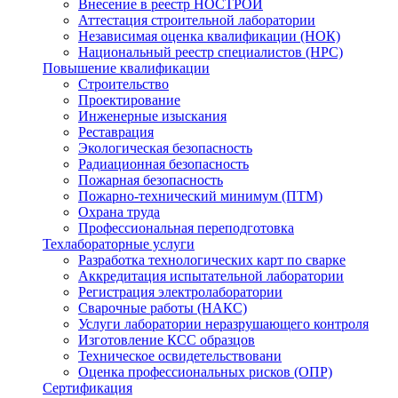
Внесение в реестр НОСТРОЙ
Аттестация строительной лаборатории
Независимая оценка квалификации (НОК)
Национальный реестр специалистов (НРС)
Повышение квалификации
Строительство
Проектирование
Инженерные изыскания
Реставрация
Экологическая безопасность
Радиационная безопасность
Пожарная безопасность
Пожарно-технический минимум (ПТМ)
Охрана труда
Профессиональная переподготовка
Техлабораторные услуги
Разработка технологических карт по сварке
Аккредитация испытательной лаборатории
Регистрация электролаборатории
Сварочные работы (НАКС)
Услуги лаборатории неразрушающего контроля
Изготовление КСС образцов
Техническое освидетельствовани
Оценка профессиональных рисков (ОПР)
Сертификация