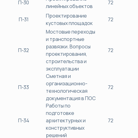
П-30
72
38
линейных объектов
Проектирование
П-31
72
38
кустовых площадок
Мостовые переходы
и транспортные
развязки. Вопросы
П-32
72
38
проектирования,
строительства и
эксплуатации
Сметная и
организационно-
П-33
72
38
технологическая
документация в ПОС
Работы по
подготовке
П-34
архитектурных и
72
38
конструктивных
решений