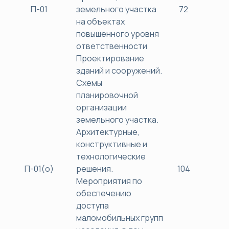
П-01
земельного участка
72
38
на объектах
повышенного уровня
ответственности
Проектирование
зданий и сооружений.
Схемы
планировочной
организации
земельного участка.
Архитектурные,
конструктивные и
технологические
П-01(о)
решения.
104
40
Мероприятия по
обеспечению
доступа
маломобильных групп