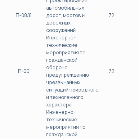
Проектирование
автомобильных
П-08/8
дорог, мостов и
72
38
дорожных
сооружений
Инженерно-
технические
мероприятия по
гражданской
обороне,
П-09
72
38
предупреждению
чрезвычайных
ситуаций природного
и техногенного
характера
Инженерно-
технические
мероприятия по
гражданской