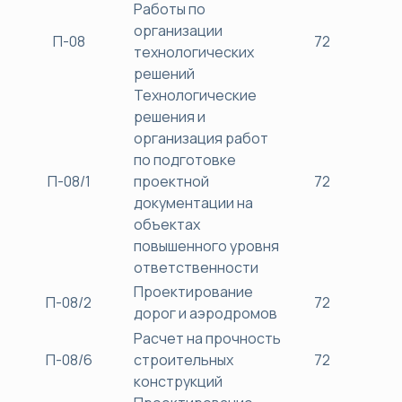
Работы по
организации
П-08
72
38
технологических
решений
Технологические
решения и
организация работ
по подготовке
П-08/1
проектной
72
38
документации на
объектах
повышенного уровня
ответственности
Проектирование
П-08/2
72
38
дорог и аэродромов
Расчет на прочность
П-08/6
строительных
72
38
конструкций