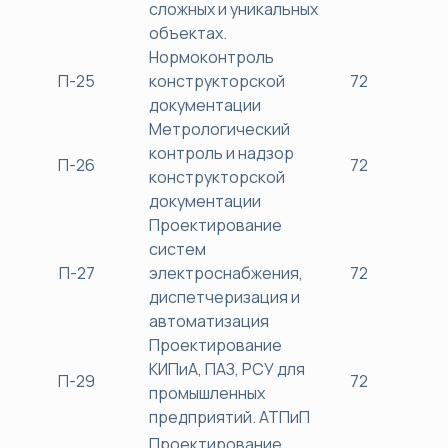
сложных и уникальных
объектах.
Нормоконтроль
П-25
конструкторской
72
38
документации
Метрологический
контроль и надзор
П-26
72
38
конструкторской
документации
Проектирование
систем
П-27
электроснабжения,
72
38
диспетчеризация и
автоматизация
Проектирование
КИПиА, ПАЗ, РСУ для
П-29
72
38
промышленных
предприятий. АТПиП
Проектирование