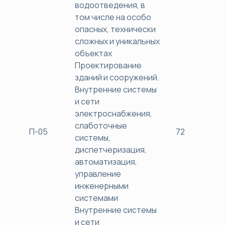
водоотведения, в
том числе на особо
опасных, технически
сложных и уникальных
объектах
Проектирование
зданий и сооружений.
Внутренние системы
и сети
электроснабжения,
слаботочные
П-05
72
38
системы,
диспетчеризация,
автоматизация,
управление
инженерными
системами
Внутренние системы
и сети