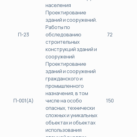
населения
Проектирование
зданий и сооружений.
Работы по
П-23
обследованию
72
38
строительных
конструкций зданий и
сооружений
Проектирование
зданий и сооружений
гражданского и
промышленного
назначения, в том
П-001(А)
числе на особо
150
45
опасных, технически
сложных и уникальных
объектах и объектах
использования