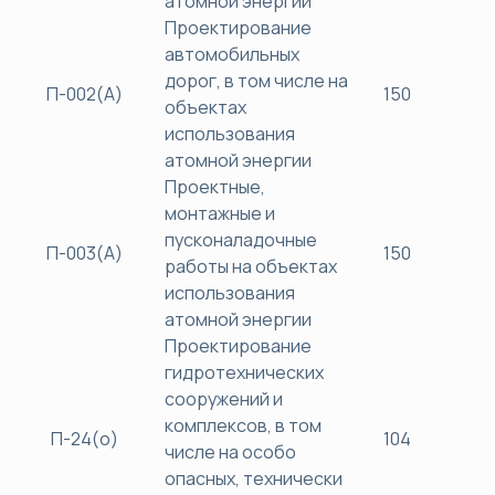
атомной энергии
Проектирование
автомобильных
дорог, в том числе на
П-002(А)
150
45
объектах
использования
атомной энергии
Проектные,
монтажные и
пусконаладочные
П-003(А)
150
45
работы на объектах
использования
атомной энергии
Проектирование
гидротехнических
сооружений и
комплексов, в том
П-24(о)
104
40
числе на особо
опасных, технически