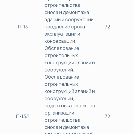
строительства,
сноса и демонтажа
зданий и сооружений,
П-13
продление срока
72
38
эксплуатации и
консервации.
Обследование
строительных
конструкций зданий и
сооружений.
Обследование
строительных
конструкций зданий и
сооружений,
подготовка проектов
организации
П-13/1
72
38
строительства,
сноса и демонтажа