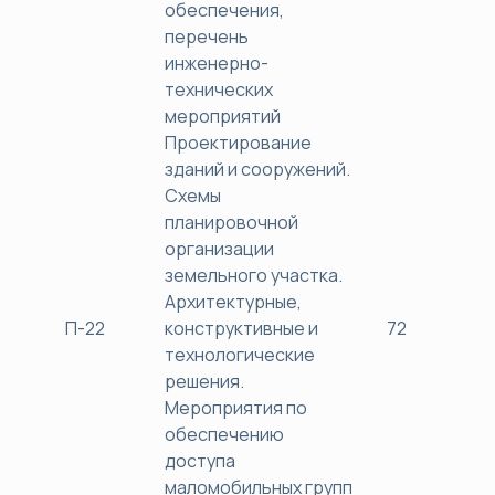
обеспечения,
перечень
инженерно-
технических
мероприятий
Проектирование
зданий и сооружений.
Схемы
планировочной
организации
земельного участка.
Архитектурные,
П-22
конструктивные и
72
38
технологические
решения.
Мероприятия по
обеспечению
доступа
маломобильных групп