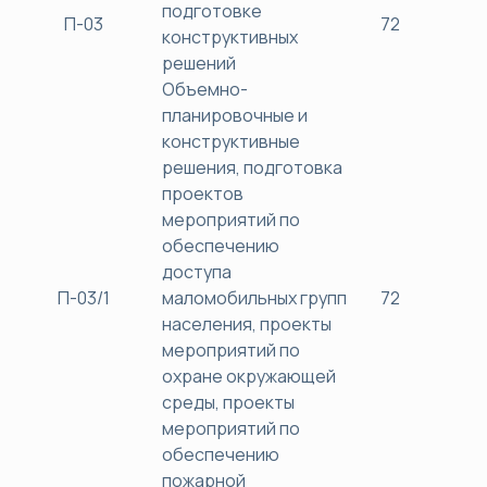
подготовке
П-03
72
38
конструктивных
решений
Объемно-
планировочные и
конструктивные
решения, подготовка
проектов
мероприятий по
обеспечению
доступа
П-03/1
маломобильных групп
72
38
населения, проекты
мероприятий по
охране окружающей
среды, проекты
мероприятий по
обеспечению
пожарной