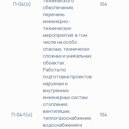
технического
П-04(о)
104
40
обеспечения,
перечень
инженерно-
технических
мероприятий, в том
числе на особо
опасных, технически
сложных и уникальных
объектах
Работы по
подготовке проектов
наружных и
внутренних
инженерных систем
отопления,
вентиляции,
П-04/1(о)
104
40
теплогазоснабжения,
водоснабжения и