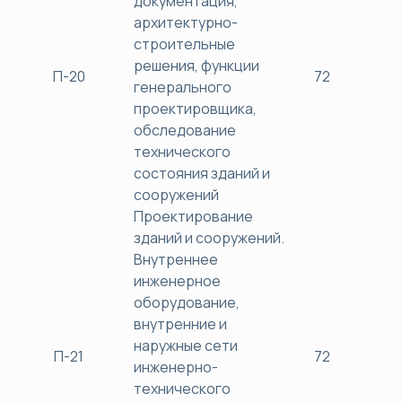
документация,
архитектурно-
строительные
решения, функции
П-20
72
38
генерального
проектировщика,
обследование
технического
состояния зданий и
сооружений
Проектирование
зданий и сооружений.
Внутреннее
инженерное
оборудование,
внутренние и
наружные сети
П-21
72
38
инженерно-
технического