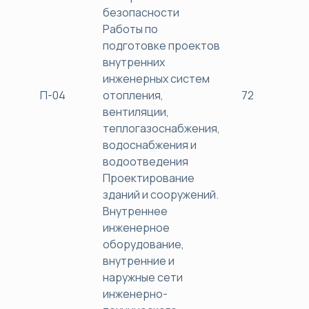
безопасности
Работы по
подготовке проектов
внутренних
инженерных систем
П-04
отопления,
72
38
вентиляции,
теплогазоснабжения,
водоснабжения и
водоотведения
Проектирование
зданий и сооружений.
Внутреннее
инженерное
оборудование,
внутренние и
наружные сети
инженерно-