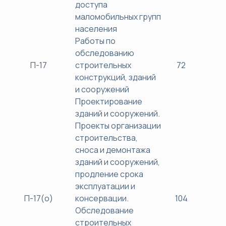
доступа
маломобильных групп
населения
Работы по
обследованию
П-17
строительных
72
38
конструкций, зданий
и сооружений
Проектирование
зданий и сооружений.
Проекты организации
строительства,
сноса и демонтажа
зданий и сооружений,
продление срока
эксплуатации и
П-17(о)
консервации.
104
40
Обследование
строительных