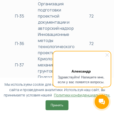
Организация
подготовки
П-35
проектной
72
38
документации и
авторский надзор
Инновационные
методы
П-36
72
38
технологического
проектирования
Криология земли и
П-37
механика мерзлых
72
38
грунтов
Александр
Подготовка
Здравствуйте! Напишите мне,
если у вас появятся вопросы.
проектной
Мы используем cookie для обеспечения функциональности
документации
сайта и проведения аналитики. Используя наш сайт, вы
П-38
72
38
принимаете условия нашей
объектов
Политики конфиденциальности.
капитального
Принять
строительства
Проектирование и