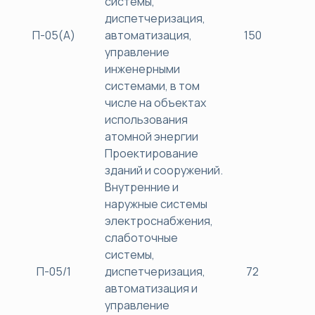
системы,
диспетчеризация,
П-05(А)
автоматизация,
150
45
управление
инженерными
системами, в том
числе на объектах
использования
атомной энергии
Проектирование
зданий и сооружений.
Внутренние и
наружные системы
электроснабжения,
слаботочные
системы,
П-05/1
диспетчеризация,
72
38
автоматизация и
управление