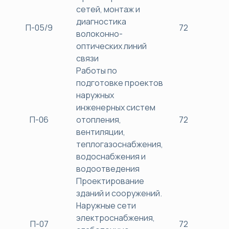
сетей, монтаж и
диагностика
П-05/9
72
38
волоконно-
оптических линий
связи
Работы по
подготовке проектов
наружных
инженерных систем
П-06
отопления,
72
38
вентиляции,
теплогазоснабжения,
водоснабжения и
водоотведения
Проектирование
зданий и сооружений.
Наружные сети
электроснабжения,
П-07
72
38