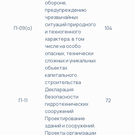
обороне,
предупреждению
чрезвычайных
ситуаций природного
П-09(о)
104
40
и техногенного
характера, в том
числе на особо
опасных, технически
сложных и уникальных
объектах
капитального
строительства
Декларация
безопасности
П-11
72
38
гидротехнических
сооружений
Проектирование
зданий и сооружений.
Проекты организации