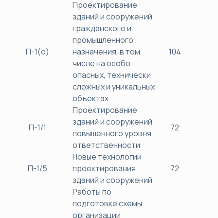
Проектирование
зданий и сооружений
гражданского и
промышленного
П-1(о)
назначения, в том
104
40
числе на особо
опасных, технически
сложных и уникальных
объектах
Проектирование
зданий и сооружений
П-1/1
72
38
повышенного уровня
ответственности
Новые технологии
П-1/5
проектирования
72
38
зданий и сооружений
Работы по
подготовке схемы
организации