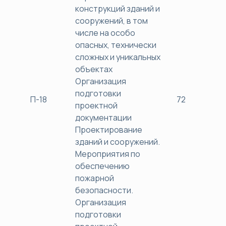
конструкций зданий и
сооружений, в том
числе на особо
опасных, технически
сложных и уникальных
объектах
Организация
подготовки
П-18
72
38
проектной
документации
Проектирование
зданий и сооружений.
Мероприятия по
обеспечению
пожарной
безопасности.
Организация
подготовки