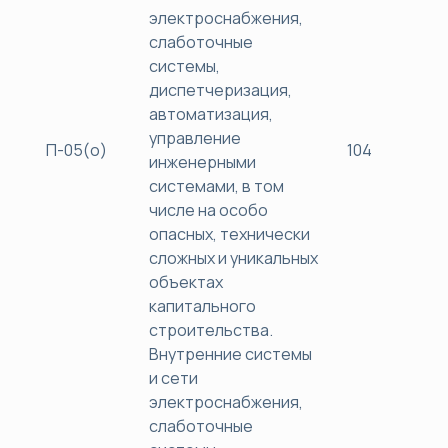
электроснабжения,
слаботочные
системы,
диспетчеризация,
автоматизация,
управление
П-05(о)
104
40
инженерными
системами, в том
числе на особо
опасных, технически
сложных и уникальных
объектах
капитального
строительства.
Внутренние системы
и сети
электроснабжения,
слаботочные