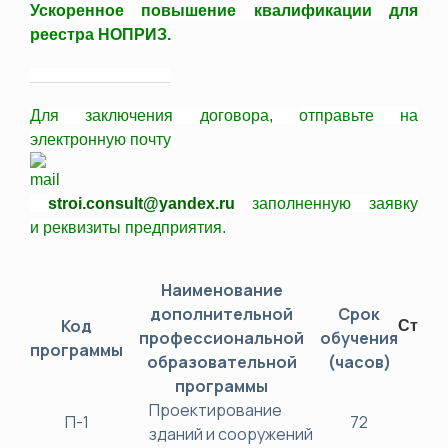
Ускоренное повышение квалификации для
реестра НОПРИЗ.
____________________
Для заключения договора,
отправьте
на
электронную почту
stroi.consult@yandex.ru
заполненную заявку
и
реквизиты
предприятия.
Наименование
дополнительной
Срок
Код
Стоим
профессиональной
обучения
программы
(ру
образовательной
(часов)
программы
Проектирование
П-1
72
38
зданий и сооружений