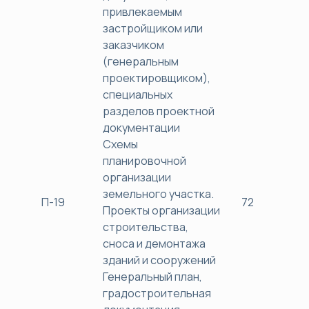
привлекаемым
застройщиком или
заказчиком
(генеральным
проектировщиком),
специальных
разделов проектной
документации
Схемы
планировочной
организации
земельного участка.
П-19
72
38
Проекты организации
строительства,
сноса и демонтажа
зданий и сооружений
Генеральный план,
градостроительная