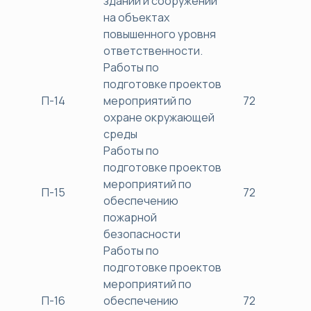
зданий и сооружений
на объектах
повышенного уровня
ответственности.
Работы по
подготовке проектов
П-14
мероприятий по
72
38
охране окружающей
среды
Работы по
подготовке проектов
мероприятий по
П-15
72
38
обеспечению
пожарной
безопасности
Работы по
подготовке проектов
мероприятий по
П-16
обеспечению
72
38