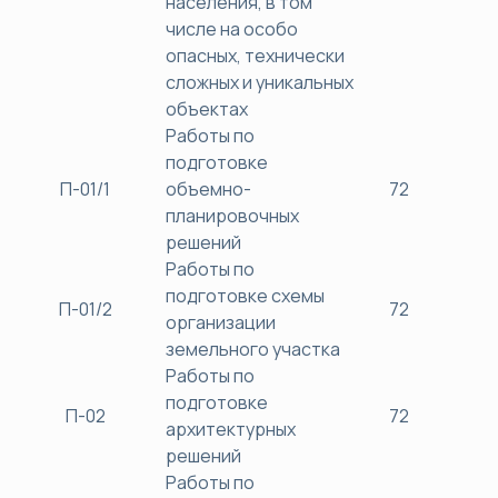
населения, в том
числе на особо
опасных, технически
сложных и уникальных
объектах
Работы по
подготовке
П-01/1
объемно-
72
38
планировочных
решений
Работы по
подготовке схемы
П-01/2
72
38
организации
земельного участка
Работы по
подготовке
П-02
72
38
архитектурных
решений
Работы по