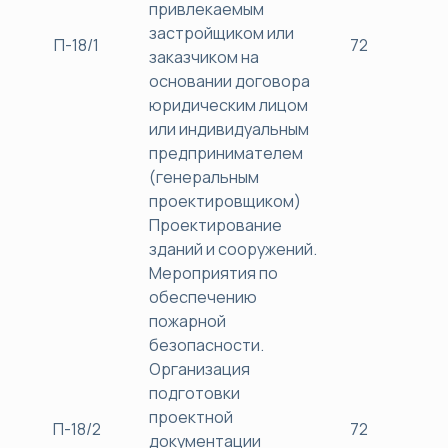
привлекаемым
застройщиком или
П-18/1
72
38
заказчиком на
основании договора
юридическим лицом
или индивидуальным
предпринимателем
(генеральным
проектировщиком)
Проектирование
зданий и сооружений.
Мероприятия по
обеспечению
пожарной
безопасности.
Организация
подготовки
проектной
П-18/2
72
38
документации