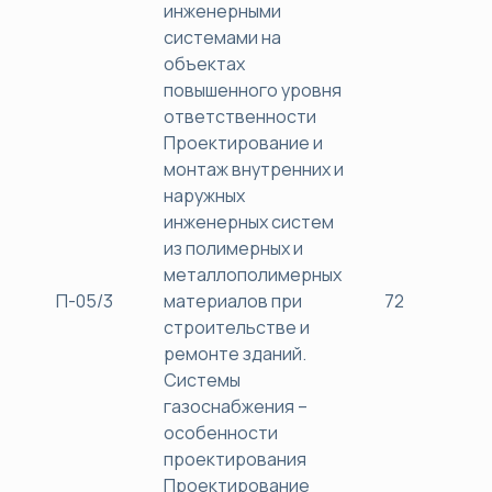
инженерными
системами на
объектах
повышенного уровня
ответственности
Проектирование и
монтаж внутренних и
наружных
инженерных систем
из полимерных и
металлополимерных
П-05/3
материалов при
72
38
строительстве и
ремонте зданий.
Системы
газоснабжения –
особенности
проектирования
Проектирование