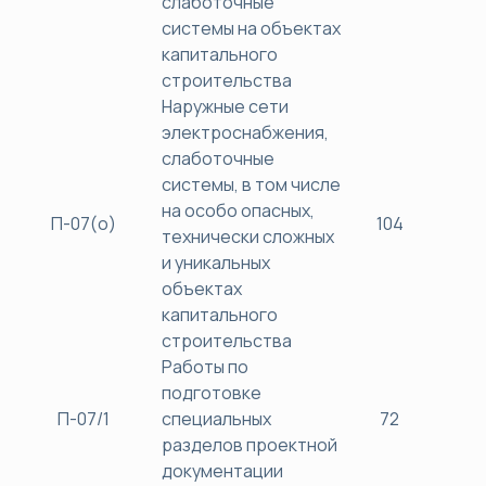
слаботочные
системы на объектах
капитального
строительства
Наружные сети
электроснабжения,
слаботочные
системы, в том числе
на особо опасных,
П-07(о)
104
40
технически сложных
и уникальных
объектах
капитального
строительства
Работы по
подготовке
П-07/1
специальных
72
38
разделов проектной
документации