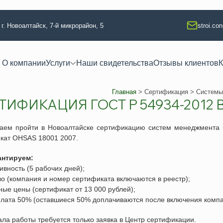
 г. Новоалтайск, 7-й микрорайон, 5
stroi.co
О компании
Услуги
Наши свидетельства
Отзывы клиентов
К
Главная
>
Сертификация
> Системы 
ТИФИКАЦИЯ ГОСТ Р 54934-2012
 квалификации
Техлабораторные услуги
тво
Разработка технологических кар
гаем пройти
в
Новоалтайске
сертификацию
систем менеджмента б
икат
OHSAS 18001 2007
.
ание
Аккредитация испытательной л
 изыскания
Регистрация электролаборатор
антируем:
ивность (5 рабочих дней);
я
Сварочные работы (НАКС)
тво (компания и номер сертификата включаются в реестр);
ая безопасность
Услуги лаборатории неразруша
ные цены (сертификат от 13 000 рублей);
плата 50% (оставшиеся 50% доплачиваются после включения компа
ая безопасность
Изготовление КСС образцов
езопасность
Техническое освидетельствова
ала работы требуется только заявка в Центр сертификации.