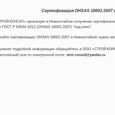
Сертификация
OHSAS 18001:2007
» организует
в
Новоалтайске
получение
сертификата
ТРОЙ-КОНСАЛ
я
ГОСТ Р 54934-2012 (
OHSAS 18001:2007
)
"под ключ".
ройти сертификацию
OHSAS 18001:2007
в
Новоалтайске
нужно за
учения подробной информации обращайтесь в ООО «
СТРОЙ-КОН
бесплатный) или по электронной почте:
stroi.consult@yandex.ru