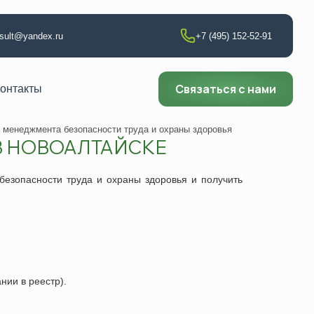
nsult@yandex.ru
+7 (495) 152-52-91
Связаться с нами
онтакты
менеджмента безопасности труда и охраны здоровья
 В НОВОАЛТАЙСКЕ
т по сварке
езопасности труда и охраны здоровья
и получить
аборатории
ии
ющего контроля
нии в реестр).
ни