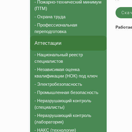
- Пожарно-технический минимум
Соответствие должности для СРО
Пожарно-те
(ПТМ)
Скач
Внесение в реестр НОСТРОЙ
Охрана тру
- Охрана труда
Аттестация строительной лаборатории
Профессион
- Профессиональная
Работа
переподготовка
Независимая оценка квалификации (НОК)
Национальный реестр специалистов (НРС)
Аттестации
- Национальный реестр
специалистов
- Независимая оценка
квалификации (НОК) под ключ
- Электробезопасность
- Промышленная безопасность
- Неразрушающий контроль
(специалисты)
- Неразрушающий контроль
(лаборатория)
- НАКС (технология)