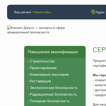
Ваш регион:
Новоалтайск
Адрес:
СЕР
Повышение квалификации
Аттестации
Повышение
Электробезопасность
Строительс
Предла
- Строительство
сертиф
Промышленная безопасность
Проектиров
- Проектирование
Неразрушающий контроль (специалисты)
Инженерные
- Инженерные изыскания
Мы гар
- операт
- Реставрация
Неразрушающий контроль (лаборатория)
Реставраци
- качес
- Экологическая безопасность
НАКС (технология)
Экологическ
- доступ
- Радиационная безопасность
- предо
НАКС (специалисты)
Радиационн
- Пожарная безопасность
Рабочие профессии
Пожарная б
Для нач