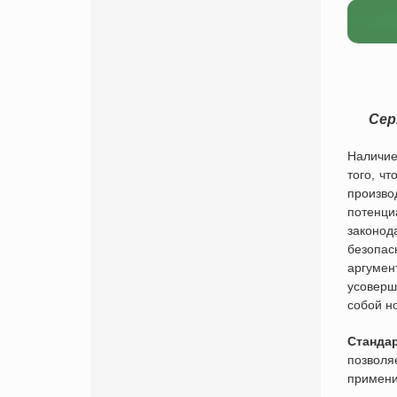
Сер
Наличие
того, ч
произво
потенци
законод
безопас
аргумен
усоверш
собой н
Станда
позволя
примени