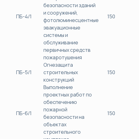
безопасности зданий
и сооружений,
ПБ-4/1
150
38
фотолюминесцентные
эвакуационные
системы и
обслуживание
первичных средств
пожаротушения
Огнезащита
ПБ-5/1
строительных
150
38
конструкций
Выполнение
проектных работ по
обеспечению
пожарной
ПБ-6/1
150
38
безопасности на
объектах
строительного