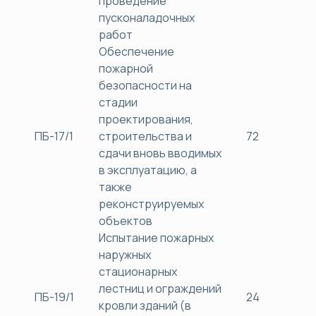
проведение
пусконаладочных
работ
Обеспечение
пожарной
безопасности на
стадии
проектирования,
ПБ-17/1
строительства и
72
38
сдачи вновь вводимых
в эксплуатацию, а
также
реконструируемых
объектов
Испытание пожарных
наружных
стационарных
лестниц и ограждений
ПБ-19/1
24
30
кровли зданий (в