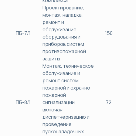
комплекса
Проектирование,
монтаж, наладка,
ремонт и
обслуживание
ПБ-7/1
150
38
оборудования и
приборов систем
противопожарной
защиты
Монтаж, техническое
обслуживание и
ремонт систем
пожарной и охранно-
пожарной
ПБ-8/1
сигнализации,
72
38
включая
диспетчеризацию и
проведение
пусконаладочных