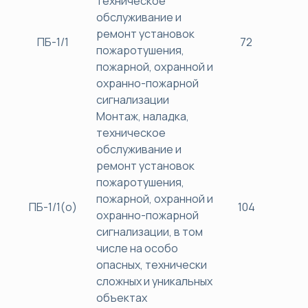
техническое
обслуживание и
ремонт установок
ПБ-1/1
72
38
пожаротушения,
пожарной, охранной и
охранно-пожарной
сигнализации
Монтаж, наладка,
техническое
обслуживание и
ремонт установок
пожаротушения,
пожарной, охранной и
ПБ-1/1(о)
104
38
охранно-пожарной
сигнализации, в том
числе на особо
опасных, технически
сложных и уникальных
объектах