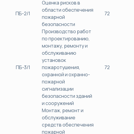
Оценка рисков в
области обеспечения
ПБ-2/1
72
38
пожарной
безопасности
Производство работ
по проектированию,
монтажу, ремонту и
обслуживанию
установок
ПБ-3/1
пожаротушения,
72
38
охранной и охранно-
пожарной
сигнализации
безопасности зданий
и сооружений
Монтаж, ремонт и
обслуживание
средств обеспечения
пожарной