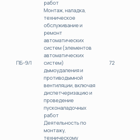
работ
Монтаж, наладка,
техническое
обслуживание и
ремонт
автоматических
систем (элементов
автоматических
ПБ-9/1
систем)
72
38
дымоудаления и
противодымной
вентиляции, включая
диспетчеризацию и
проведение
пусконаладочных
работ
Деятельность по
монтажу,
техническому