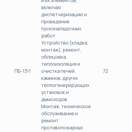
и их элементов,
включая
диспетчеризацию и
проведение
пусконаладочных
работ
Устройство (кладка,
монтаж), ремонт,
облицовка,
теплоизоляция и
ПБ-13/1
очистка печей,
72
38
каминов, других
теплогенерирующих
установок и
дымоходов
Монтаж, техническое
обслуживание и
ремонт
противопожарных