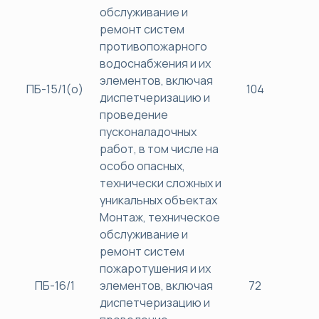
обслуживание и
ремонт систем
противопожарного
водоснабжения и их
элементов, включая
ПБ-15/1(о)
104
38
диспетчеризацию и
проведение
пусконаладочных
работ, в том числе на
особо опасных,
технически сложных и
уникальных объектах
Монтаж, техническое
обслуживание и
ремонт систем
пожаротушения и их
ПБ-16/1
элементов, включая
72
38
диспетчеризацию и