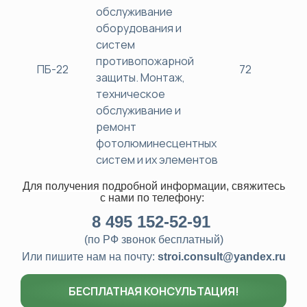
обслуживание
оборудования и
систем
противопожарной
ПБ-22
72
38
защиты. Монтаж,
техническое
обслуживание и
ремонт
фотолюминесцентных
систем и их элементов
Для получения подробной информации, свяжитесь
с нами
по телефону:
8
495 152-52-91
(по РФ звонок бесплатный)
Или пишите нам на почту:
stroi.consult@yandex.ru
БЕСПЛАТНАЯ КОНСУЛЬТАЦИЯ!