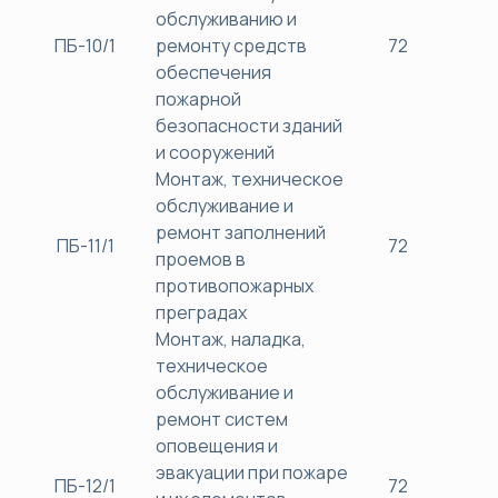
обслуживанию и
ПБ-10/1
ремонту средств
72
38
обеспечения
пожарной
безопасности зданий
и сооружений
Монтаж, техническое
обслуживание и
ремонт заполнений
ПБ-11/1
72
38
проемов в
противопожарных
преградах
Монтаж, наладка,
техническое
обслуживание и
ремонт систем
оповещения и
эвакуации при пожаре
ПБ-12/1
72
38