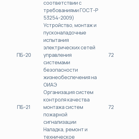
соответствии с
требованиями ГОСТ-Р
53254-2009)
Устройство, монтаж и
пусконаладочные
испытания
электрических сетей
ПБ-20
управления
72
38
системами
безопасности
жизнеобеспечения на
ОИАЭ
Организация систем
контроля качества
ПБ-21
монтажа систем
72
38
пожарной
сигнализации
Наладка, ремонт и
техническое