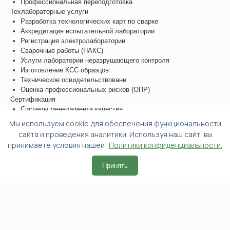
Профессиональная переподготовка
Техлабораторные услуги
Разработка технологических карт по сварке
Аккредитация испытательной лаборатории
Регистрация электролаборатории
Сварочные работы (НАКС)
Услуги лаборатории неразрушающего контроля
Изготовление КСС образцов
Техническое освидетельствовани
Оценка профессиональных рисков (ОПР)
Сертификация
Системы менеджмента качества
Системы экологического менеджмента
Мы используем cookie для обеспечения функциональности
Системы менеджмента безопасности труда и охраны
сайта и проведения аналитики. Используя наш сайт, вы
здоровья
принимаете условия нашей
Политики конфиденциальности.
Вступление в СРО
Технический регламент ТС (ТР ТС/ЕАЭС)
Принять
© 2015-2025, ООО "Альянс-Эксперт"
Политика конфиденциальности