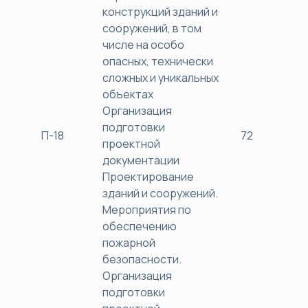
конструкций зданий и
сооружений, в том
числе на особо
опасных, технически
сложных и уникальных
объектах
Организация
подготовки
П-18
72
38
проектной
документации
Проектирование
зданий и сооружений.
Мероприятия по
обеспечению
пожарной
безопасности.
Организация
подготовки