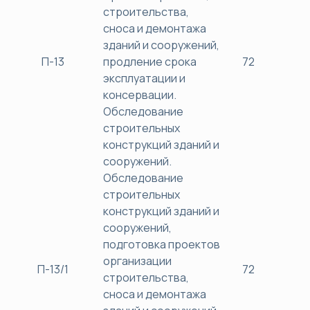
строительства,
сноса и демонтажа
зданий и сооружений,
П-13
продление срока
72
38
эксплуатации и
консервации.
Обследование
строительных
конструкций зданий и
сооружений.
Обследование
строительных
конструкций зданий и
сооружений,
подготовка проектов
организации
П-13/1
72
38
строительства,
сноса и демонтажа