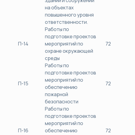
зданий и сооружений
на объектах
повышенного уровня
ответственности.
Работы по
подготовке проектов
П-14
мероприятий по
72
38
охране окружающей
среды
Работы по
подготовке проектов
мероприятий по
П-15
72
38
обеспечению
пожарной
безопасности
Работы по
подготовке проектов
мероприятий по
П-16
обеспечению
72
38