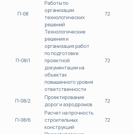
Работы по
организации
П-08
72
38
технологических
решений
Технологические
решения и
организация работ
по подготовке
П-08/1
проектной
72
38
документации на
объектах
повышенного уровня
ответственности
Проектирование
П-08/2
72
38
дорог и аэродромов
Расчет на прочность
П-08/6
строительных
72
38
конструкций