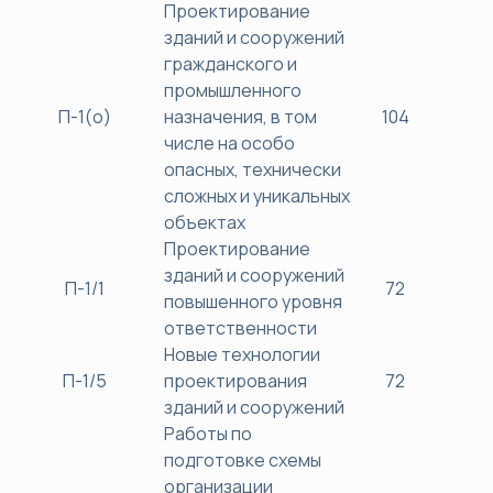
Проектирование
зданий и сооружений
гражданского и
промышленного
П-1(о)
назначения, в том
104
40
числе на особо
опасных, технически
сложных и уникальных
объектах
Проектирование
зданий и сооружений
П-1/1
72
38
повышенного уровня
ответственности
Новые технологии
П-1/5
проектирования
72
38
зданий и сооружений
Работы по
подготовке схемы
организации