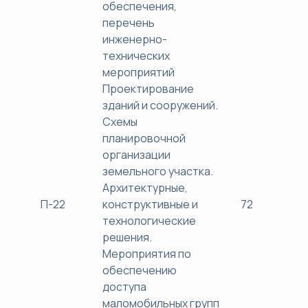
обеспечения,
перечень
инженерно-
технических
мероприятий
Проектирование
зданий и сооружений.
Схемы
планировочной
организации
земельного участка.
Архитектурные,
П-22
конструктивные и
72
38
технологические
решения.
Мероприятия по
обеспечению
доступа
маломобильных групп