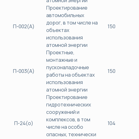
атомной энергии
Проектирование
автомобильных
дорог, в том числе на
П-002(А)
150
45
объектах
использования
атомной энергии
Проектные,
монтажные и
пусконаладочные
П-003(А)
150
45
работы на объектах
использования
атомной энергии
Проектирование
гидротехнических
сооружений и
комплексов, в том
П-24(о)
104
40
числе на особо
опасных, технически