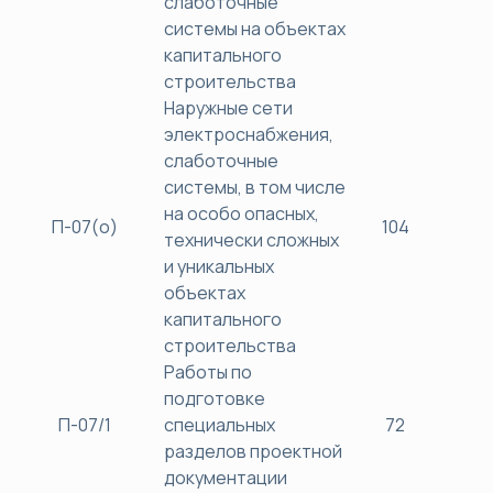
слаботочные
системы на объектах
капитального
строительства
Наружные сети
электроснабжения,
слаботочные
системы, в том числе
на особо опасных,
П-07(о)
104
40
технически сложных
и уникальных
объектах
капитального
строительства
Работы по
подготовке
П-07/1
специальных
72
38
разделов проектной
документации