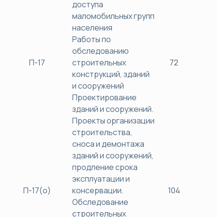
доступа
маломобильных групп
населения
Работы по
обследованию
П-17
строительных
72
38
конструкций, зданий
и сооружений
Проектирование
зданий и сооружений.
Проекты организации
строительства,
сноса и демонтажа
зданий и сооружений,
продление срока
эксплуатации и
П-17(о)
консервации.
104
40
Обследование
строительных