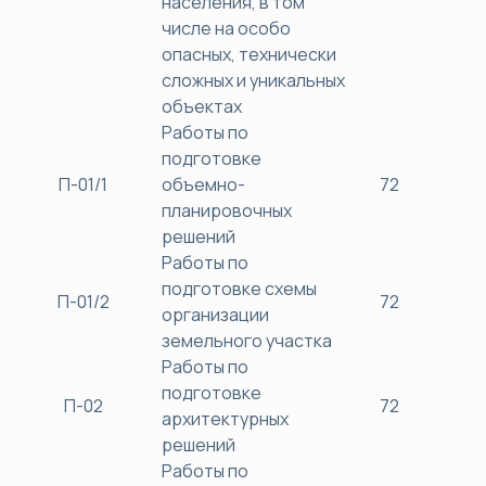
населения, в том
числе на особо
опасных, технически
сложных и уникальных
объектах
Работы по
подготовке
П-01/1
объемно-
72
38
планировочных
решений
Работы по
подготовке схемы
П-01/2
72
38
организации
земельного участка
Работы по
подготовке
П-02
72
38
архитектурных
решений
Работы по