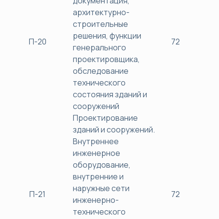
документация,
архитектурно-
строительные
решения, функции
П-20
72
38
генерального
проектировщика,
обследование
технического
состояния зданий и
сооружений
Проектирование
зданий и сооружений.
Внутреннее
инженерное
оборудование,
внутренние и
наружные сети
П-21
72
38
инженерно-
технического