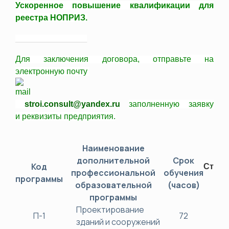
Ускоренное повышение квалификации для
реестра НОПРИЗ.
____________________
Для заключения договора,
отправьте
на
электронную почту
stroi.consult@yandex.ru
заполненную заявку
и
реквизиты
предприятия.
Наименование
дополнительной
Срок
Код
Стоим
профессиональной
обучения
программы
(ру
образовательной
(часов)
программы
Проектирование
П-1
72
38
зданий и сооружений