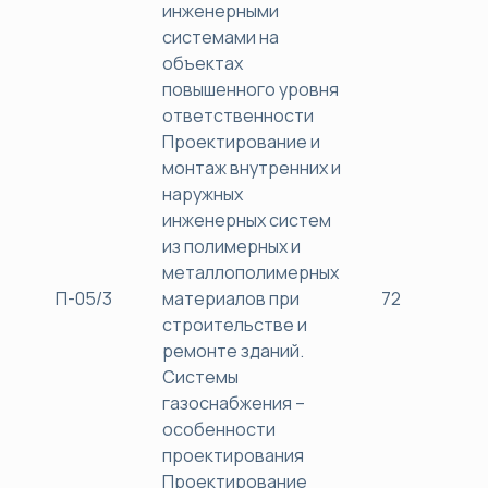
инженерными
системами на
объектах
повышенного уровня
ответственности
Проектирование и
монтаж внутренних и
наружных
инженерных систем
из полимерных и
металлополимерных
П-05/3
материалов при
72
38
строительстве и
ремонте зданий.
Системы
газоснабжения –
особенности
проектирования
Проектирование