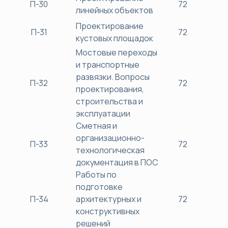
П-30
72
38
линейных объектов
Проектирование
П-31
72
38
кустовых площадок
Мостовые переходы
и транспортные
развязки. Вопросы
П-32
72
38
проектирования,
строительства и
эксплуатации
Сметная и
организационно-
П-33
72
38
технологическая
документация в ПОС
Работы по
подготовке
П-34
архитектурных и
72
38
конструктивных
решений