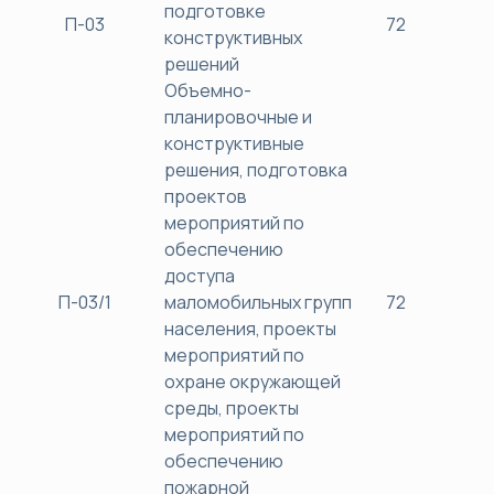
подготовке
П-03
72
38
конструктивных
решений
Объемно-
планировочные и
конструктивные
решения, подготовка
проектов
мероприятий по
обеспечению
доступа
П-03/1
маломобильных групп
72
38
населения, проекты
мероприятий по
охране окружающей
среды, проекты
мероприятий по
обеспечению
пожарной