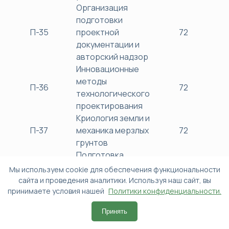
Организация
подготовки
П-35
проектной
72
38
документации и
авторский надзор
Инновационные
методы
П-36
72
38
технологического
проектирования
Криология земли и
П-37
механика мерзлых
72
38
грунтов
Подготовка
проектной
Мы используем cookie для обеспечения функциональности
документации
сайта и проведения аналитики. Используя наш сайт, вы
П-38
72
38
принимаете условия нашей
объектов
Политики конфиденциальности.
капитального
Принять
строительства
Проектирование и