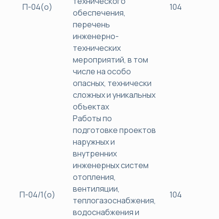
технического
П-04(о)
104
40
обеспечения,
перечень
инженерно-
технических
мероприятий, в том
числе на особо
опасных, технически
сложных и уникальных
объектах
Работы по
подготовке проектов
наружных и
внутренних
инженерных систем
отопления,
вентиляции,
П-04/1(о)
104
40
теплогазоснабжения,
водоснабжения и