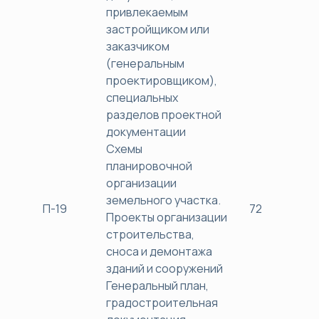
привлекаемым
застройщиком или
заказчиком
(генеральным
проектировщиком),
специальных
разделов проектной
документации
Схемы
планировочной
организации
земельного участка.
П-19
72
38
Проекты организации
строительства,
сноса и демонтажа
зданий и сооружений
Генеральный план,
градостроительная