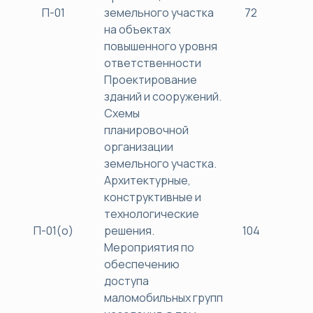
П-01
земельного участка
72
38
на объектах
повышенного уровня
ответственности
Проектирование
зданий и сооружений.
Схемы
планировочной
организации
земельного участка.
Архитектурные,
конструктивные и
технологические
П-01(о)
решения.
104
40
Мероприятия по
обеспечению
доступа
маломобильных групп