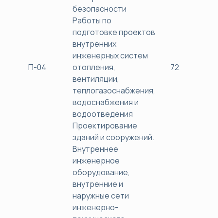
безопасности
Работы по
подготовке проектов
внутренних
инженерных систем
П-04
отопления,
72
38
вентиляции,
теплогазоснабжения,
водоснабжения и
водоотведения
Проектирование
зданий и сооружений.
Внутреннее
инженерное
оборудование,
внутренние и
наружные сети
инженерно-