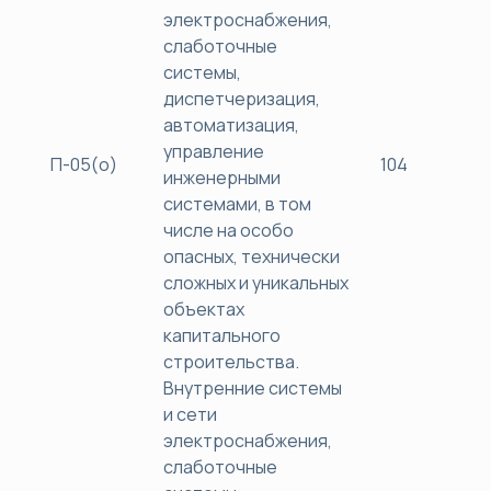
электроснабжения,
слаботочные
системы,
диспетчеризация,
автоматизация,
управление
П-05(о)
104
40
инженерными
системами, в том
числе на особо
опасных, технически
сложных и уникальных
объектах
капитального
строительства.
Внутренние системы
и сети
электроснабжения,
слаботочные