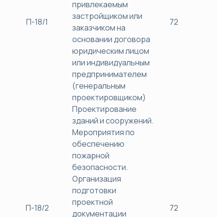
привлекаемым
застройщиком или
П-18/1
72
38
заказчиком на
основании договора
юридическим лицом
или индивидуальным
предпринимателем
(генеральным
проектировщиком)
Проектирование
зданий и сооружений.
Мероприятия по
обеспечению
пожарной
безопасности.
Организация
подготовки
проектной
П-18/2
72
38
документации