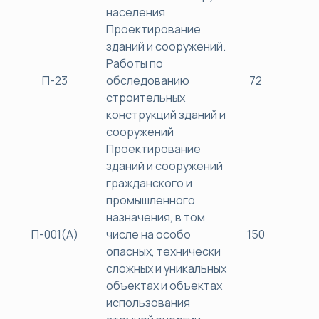
населения
Проектирование
зданий и сооружений.
Работы по
П-23
обследованию
72
38
строительных
конструкций зданий и
сооружений
Проектирование
зданий и сооружений
гражданского и
промышленного
назначения, в том
П-001(А)
числе на особо
150
45
опасных, технически
сложных и уникальных
объектах и объектах
использования