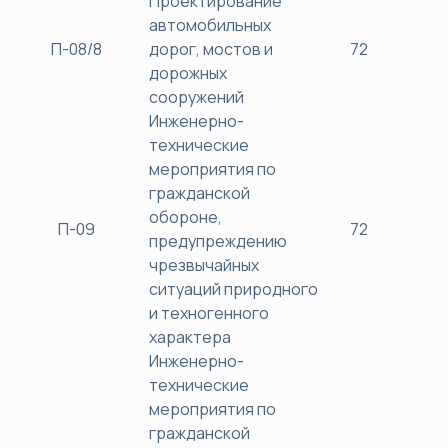
Проектирование
автомобильных
П-08/8
дорог, мостов и
72
38
дорожных
сооружений
Инженерно-
технические
мероприятия по
гражданской
обороне,
П-09
72
38
предупреждению
чрезвычайных
ситуаций природного
и техногенного
характера
Инженерно-
технические
мероприятия по
гражданской