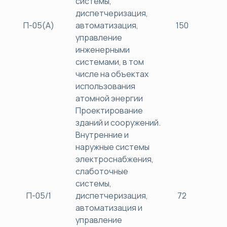
системы,
диспетчеризация,
П-05(А)
автоматизация,
150
45
управление
инженерными
системами, в том
числе на объектах
использования
атомной энергии
Проектирование
зданий и сооружений.
Внутренние и
наружные системы
электроснабжения,
слаботочные
системы,
П-05/1
диспетчеризация,
72
38
автоматизация и
управление