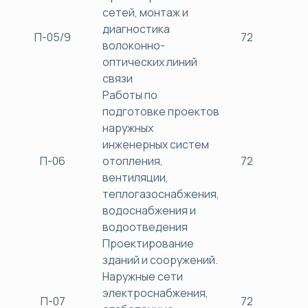
сетей, монтаж и
диагностика
П-05/9
72
38
волоконно-
оптических линий
связи
Работы по
подготовке проектов
наружных
инженерных систем
П-06
отопления,
72
38
вентиляции,
теплогазоснабжения,
водоснабжения и
водоотведения
Проектирование
зданий и сооружений.
Наружные сети
электроснабжения,
П-07
72
38