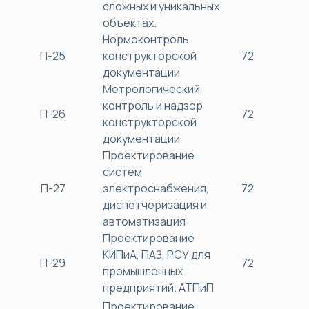
сложных и уникальных
объектах.
Нормоконтроль
П-25
конструкторской
72
38
документации
Метрологический
контроль и надзор
П-26
72
38
конструкторской
документации
Проектирование
систем
П-27
электроснабжения,
72
38
диспетчеризация и
автоматизация
Проектирование
КИПиА, ПАЗ, РСУ для
П-29
72
38
промышленных
предприятий. АТПиП
Проектирование