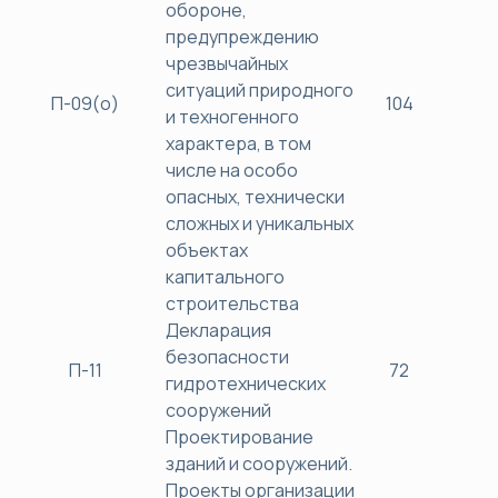
обороне,
предупреждению
чрезвычайных
ситуаций природного
П-09(о)
104
40
и техногенного
характера, в том
числе на особо
опасных, технически
сложных и уникальных
объектах
капитального
строительства
Декларация
безопасности
П-11
72
38
гидротехнических
сооружений
Проектирование
зданий и сооружений.
Проекты организации