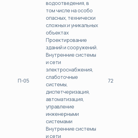
водоотведения, в
том числе на особо
опасных, технически
сложных и уникальных
объектах
Проектирование
зданий и сооружений.
Внутренние системы
и сети
электроснабжения,
слаботочные
П-05
72
38
системы,
диспетчеризация,
автоматизация,
управление
инженерными
системами
Внутренние системы
и сети