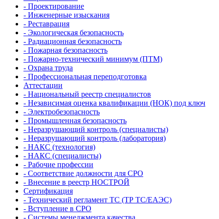
- Проектирование
- Инженерные изыскания
- Реставрация
- Экологическая безопасность
- Радиационная безопасность
- Пожарная безопасность
- Пожарно-технический минимум (ПТМ)
- Охрана труда
- Профессиональная переподготовка
Аттестации
- Национальный реестр специалистов
- Независимая оценка квалификации (НОК) под ключ
- Электробезопасность
- Промышленная безопасность
- Неразрушающий контроль (специалисты)
- Неразрушающий контроль (лаборатория)
- НАКС (технология)
- НАКС (специалисты)
- Рабочие профессии
- Соответствие должности для СРО
- Внесение в реестр НОСТРОЙ
Сертификация
- Технический регламент ТС (ТР ТС/ЕАЭС)
- Вступление в СРО
- Системы менеджмента качества