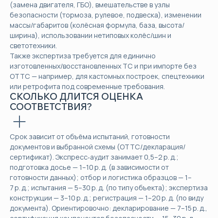
(замена двигателя, ГБО), вмешательстве в узлы
безопасности (тормоза, рулевое, подвеска), изменении
массы/габаритов (колёсная формула, база, высота/
ширина), использовании нетиповых колёс/шин и
светотехники.
Также экспертиза требуется для единично
изготовленных/восстановленных ТС и при импорте без
ОТТС — например, для кастомных построек, спецтехники
или ретрофита под современные требования.
СКОЛЬКО ДЛИТСЯ ОЦЕНКА
СООТВЕТСТВИЯ?
Срок зависит от объёма испытаний, готовности
документов и выбранной схемы (ОТТС/декларация/
сертификат). Экспресс‑аудит занимает 0,5–2 р. д.;
подготовка досье — 1–10 р. д. (в зависимости от
готовности данных); отбор и логистика образцов — 1–
7 р. д.; испытания — 5–30 р. д. (по типу объекта); экспертиза
конструкции — 3–10 р. д.; регистрация — 1–20 р. д. (по виду
документа). Ориентировочно: декларирование — 7–15 р. д.,