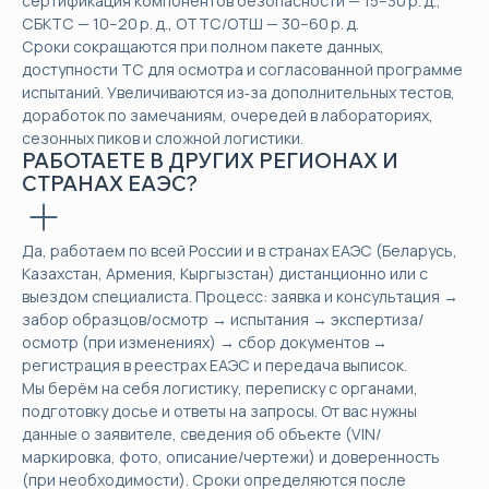
сертификация компонентов безопасности — 15–30 р. д.,
СБКТС — 10–20 р. д., ОТТС/ОТШ — 30–60 р. д.
Сроки сокращаются при полном пакете данных,
доступности ТС для осмотра и согласованной программе
испытаний. Увеличиваются из‑за дополнительных тестов,
доработок по замечаниям, очередей в лабораториях,
сезонных пиков и сложной логистики.
РАБОТАЕТЕ В ДРУГИХ РЕГИОНАХ И
СТРАНАХ ЕАЭС?
Да, работаем по всей России и в странах ЕАЭС (Беларусь,
Казахстан, Армения, Кыргызстан) дистанционно или с
выездом специалиста. Процесс: заявка и консультация →
забор образцов/осмотр → испытания → экспертиза/
осмотр (при изменениях) → сбор документов →
регистрация в реестрах ЕАЭС и передача выписок.
Мы берём на себя логистику, переписку с органами,
подготовку досье и ответы на запросы. От вас нужны
данные о заявителе, сведения об объекте (VIN/
маркировка, фото, описание/чертежи) и доверенность
(при необходимости). Сроки определяются после