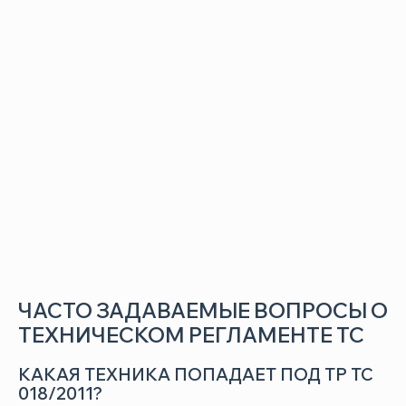
одернизации.
ЕХНИЧЕСКИЙ ОСМОТР
рганизуем техосмотр по всем требованиям ТР ТС
8/2011.
ЕГИСТРАЦИЯ ДОКУМЕНТОВ
есение в реестры, финальная выдача и консультации.
ЧАСТО ЗАДАВАЕМЫЕ ВОПРОСЫ О
ТЕХНИЧЕСКОМ РЕГЛАМЕНТЕ ТС
КАКАЯ ТЕХНИКА ПОПАДАЕТ ПОД ТР ТС
018/2011?