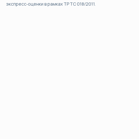
экспресс‑оценки в рамках ТР ТС 018/2011.
ООО «Энергетик» благодарит инженеров за
оперативное обучение, аттестацию
специалистов и разработку всей необходимой
документации по технологии сварки пластика,
что позволило выполнить сложный заказ в
кратчайшие сроки.
Донауров И.В.