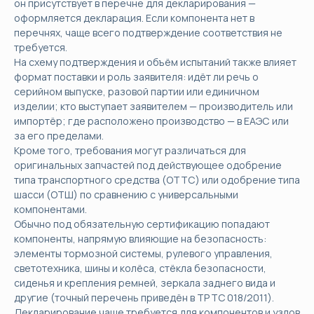
он присутствует в перечне для декларирования —
оформляется декларация. Если компонента нет в
перечнях, чаще всего подтверждение соответствия не
требуется.
На схему подтверждения и объём испытаний также влияет
формат поставки и роль заявителя: идёт ли речь о
серийном выпуске, разовой партии или единичном
изделии; кто выступает заявителем — производитель или
импортёр; где расположено производство — в ЕАЭС или
за его пределами.
Кроме того, требования могут различаться для
оригинальных запчастей под действующее одобрение
типа транспортного средства (ОТТС) или одобрение типа
шасси (ОТШ) по сравнению с универсальными
компонентами.
Обычно под обязательную сертификацию попадают
компоненты, напрямую влияющие на безопасность:
элементы тормозной системы, рулевого управления,
светотехника, шины и колёса, стёкла безопасности,
сиденья и крепления ремней, зеркала заднего вида и
другие (точный перечень приведён в ТР ТС 018/2011).
Декларирование чаще требуется для компонентов и узлов