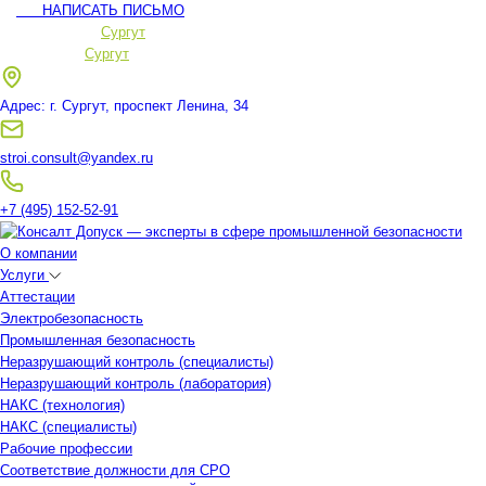
НАПИСАТЬ ПИСЬМО
Ваш регион:
Сургут
Ваш регион:
Сургут
Адрес: г. Сургут, проспект Ленина, 34
stroi.consult@yandex.ru
+7 (495) 152-52-91
О компании
Услуги
Аттестации
Электробезопасность
Промышленная безопасность
Неразрушающий контроль (специалисты)
Неразрушающий контроль (лаборатория)
НАКС (технология)
НАКС (специалисты)
Рабочие профессии
Соответствие должности для СРО