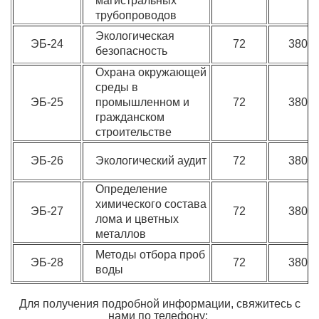
магистральных
трубопроводов
Экологическая
ЭБ-24
72
3800
безопасность
Охрана окружающей
среды в
ЭБ-25
промышленном и
72
3800
гражданском
строительстве
ЭБ-26
Экологический аудит
72
3800
Определение
химического состава
ЭБ-27
72
3800
лома и цветных
металлов
Методы отбора проб
ЭБ-28
72
3800
воды
Для получения подробной и
нформации, свяжитесь с
нами
по телефону: