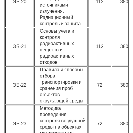
ЭБ-20
112
3800
источниками
излучения.
Радиационный
контроль и защита
Основы учета и
контроля
радиоактивных
ЭБ-21
112
3800
веществ и
радиоактивных
отходов
Правила и способы
отбора,
транспортировки и
ЭБ-22
72
3800
хранения проб
объектов
окружающей среды
Методика
проведения
контроля воздушной
ЭБ-23
72
3800
среды на объектах