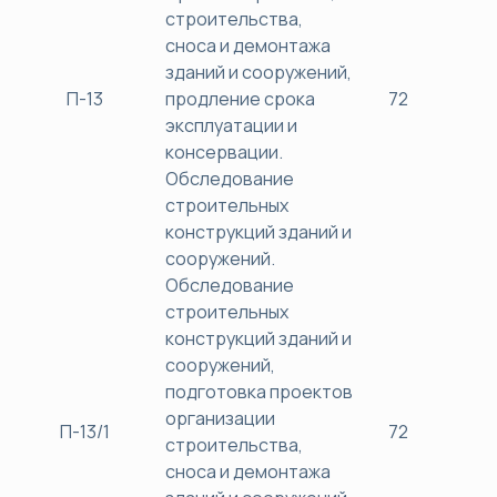
строительства,
сноса и демонтажа
зданий и сооружений,
П-13
продление срока
72
38
эксплуатации и
консервации.
Обследование
строительных
конструкций зданий и
сооружений.
Обследование
строительных
конструкций зданий и
сооружений,
подготовка проектов
организации
П-13/1
72
38
строительства,
сноса и демонтажа