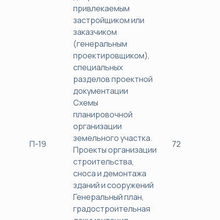
привлекаемым
застройщиком или
заказчиком
(генеральным
проектировщиком),
специальных
разделов проектной
документации
Схемы
планировочной
организации
земельного участка.
П-19
72
38
Проекты организации
строительства,
сноса и демонтажа
зданий и сооружений
Генеральный план,
градостроительная