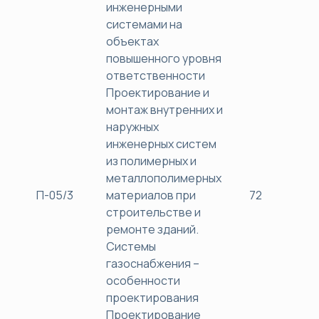
инженерными
системами на
объектах
повышенного уровня
ответственности
Проектирование и
монтаж внутренних и
наружных
инженерных систем
из полимерных и
металлополимерных
П-05/3
материалов при
72
38
строительстве и
ремонте зданий.
Системы
газоснабжения –
особенности
проектирования
Проектирование