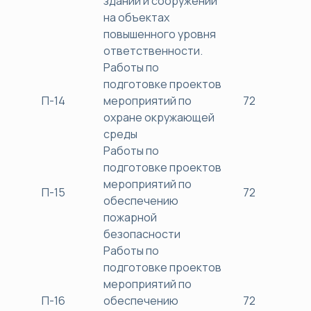
зданий и сооружений
на объектах
повышенного уровня
ответственности.
Работы по
подготовке проектов
П-14
мероприятий по
72
38
охране окружающей
среды
Работы по
подготовке проектов
мероприятий по
П-15
72
38
обеспечению
пожарной
безопасности
Работы по
подготовке проектов
мероприятий по
П-16
обеспечению
72
38