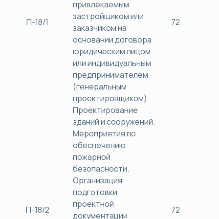
привлекаемым
застройщиком или
П-18/1
72
38
заказчиком на
основании договора
юридическим лицом
или индивидуальным
предпринимателем
(генеральным
проектировщиком)
Проектирование
зданий и сооружений.
Мероприятия по
обеспечению
пожарной
безопасности.
Организация
подготовки
проектной
П-18/2
72
38
документации