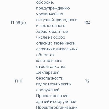
обороне,
предупреждению
чрезвычайных
ситуаций природного
П-09(о)
104
40
и техногенного
характера, в том
числе на особо
опасных, технически
сложных и уникальных
объектах
капитального
строительства
Декларация
безопасности
П-11
72
38
гидротехнических
сооружений
Проектирование
зданий и сооружений.
Проекты организации