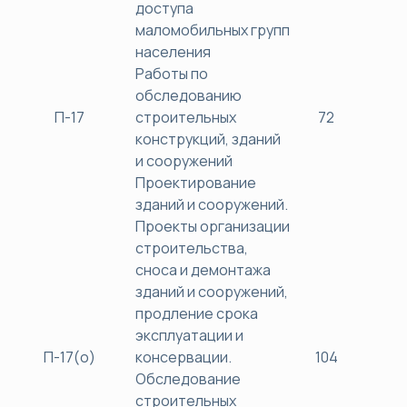
доступа
маломобильных групп
населения
Работы по
обследованию
П-17
строительных
72
38
конструкций, зданий
и сооружений
Проектирование
зданий и сооружений.
Проекты организации
строительства,
сноса и демонтажа
зданий и сооружений,
продление срока
эксплуатации и
П-17(о)
консервации.
104
40
Обследование
строительных