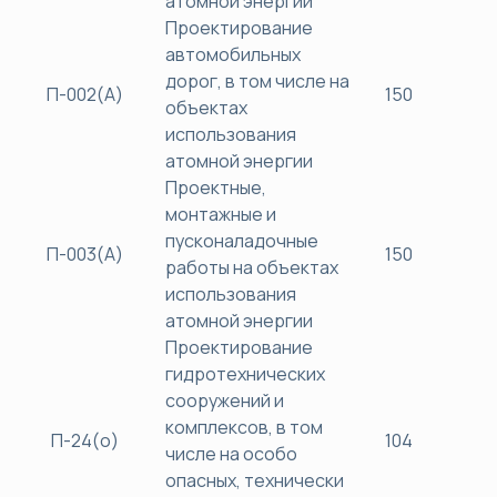
атомной энергии
Проектирование
автомобильных
дорог, в том числе на
П-002(А)
150
45
объектах
использования
атомной энергии
Проектные,
монтажные и
пусконаладочные
П-003(А)
150
45
работы на объектах
использования
атомной энергии
Проектирование
гидротехнических
сооружений и
комплексов, в том
П-24(о)
104
40
числе на особо
опасных, технически