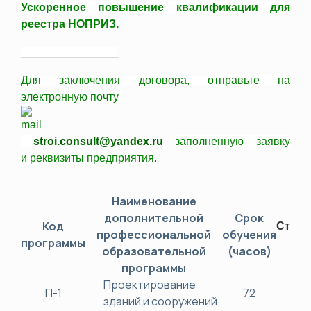
Ускоренное повышение квалификации для
реестра НОПРИЗ.
____________________
Для заключения договора,
отправьте
на
электронную почту
stroi.consult@yandex.ru
заполненную заявку
и
реквизиты
предприятия.
Наименование
дополнительной
Срок
Код
Стоим
профессиональной
обучения
программы
(ру
образовательной
(часов)
программы
Проектирование
П-1
72
38
зданий и сооружений