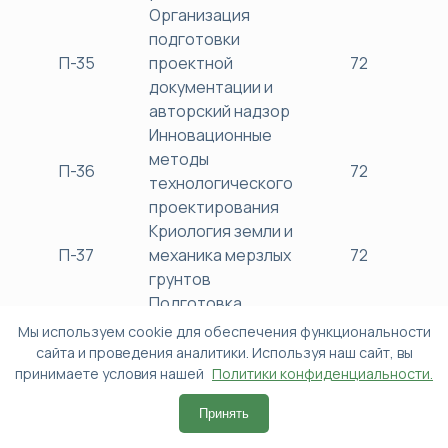
Организация
подготовки
П-35
проектной
72
38
документации и
авторский надзор
Инновационные
методы
П-36
72
38
технологического
проектирования
Криология земли и
П-37
механика мерзлых
72
38
грунтов
Подготовка
проектной
Мы используем cookie для обеспечения функциональности
документации
сайта и проведения аналитики. Используя наш сайт, вы
П-38
72
38
принимаете условия нашей
объектов
Политики конфиденциальности.
капитального
Принять
строительства
Проектирование и