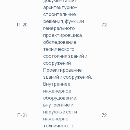
документация,
архитектурно-
строительные
решения, функции
П-20
72
38
генерального
проектировщика,
обследование
технического
состояния зданий и
сооружений
Проектирование
зданий и сооружений.
Внутреннее
инженерное
оборудование,
внутренние и
наружные сети
П-21
72
38
инженерно-
технического