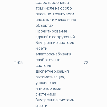
водоотведения, в
том числе на особо
опасных, технически
сложных и уникальных
объектах
Проектирование
зданий и сооружений.
Внутренние системы
и сети
электроснабжения,
слаботочные
П-05
72
38
системы,
диспетчеризация,
автоматизация,
управление
инженерными
системами
Внутренние системы
и сети