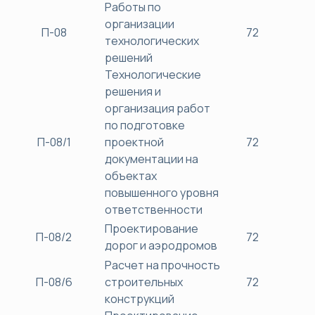
Работы по
организации
П-08
72
38
технологических
решений
Технологические
решения и
организация работ
по подготовке
П-08/1
проектной
72
38
документации на
объектах
повышенного уровня
ответственности
Проектирование
П-08/2
72
38
дорог и аэродромов
Расчет на прочность
П-08/6
строительных
72
38
конструкций