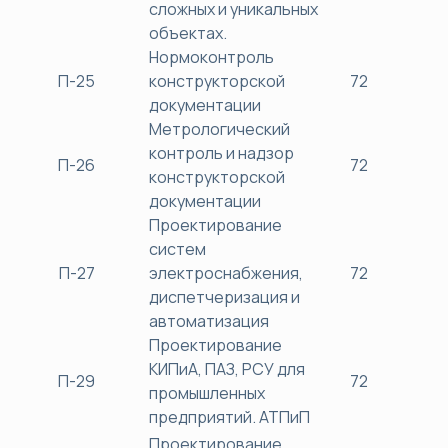
сложных и уникальных
объектах.
Нормоконтроль
П-25
конструкторской
72
38
документации
Метрологический
контроль и надзор
П-26
72
38
конструкторской
документации
Проектирование
систем
П-27
электроснабжения,
72
38
диспетчеризация и
автоматизация
Проектирование
КИПиА, ПАЗ, РСУ для
П-29
72
38
промышленных
предприятий. АТПиП
Проектирование