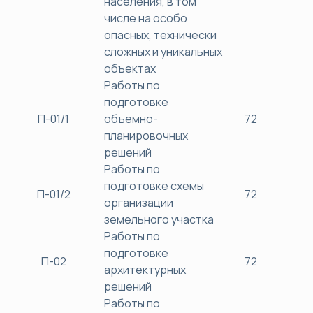
населения, в том
числе на особо
опасных, технически
сложных и уникальных
объектах
Работы по
подготовке
П-01/1
объемно-
72
38
планировочных
решений
Работы по
подготовке схемы
П-01/2
72
38
организации
земельного участка
Работы по
подготовке
П-02
72
38
архитектурных
решений
Работы по