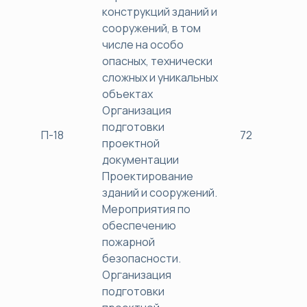
конструкций зданий и
сооружений, в том
числе на особо
опасных, технически
сложных и уникальных
объектах
Организация
подготовки
П-18
72
38
проектной
документации
Проектирование
зданий и сооружений.
Мероприятия по
обеспечению
пожарной
безопасности.
Организация
подготовки