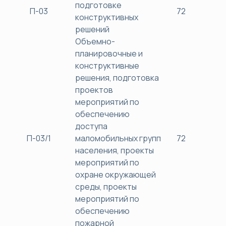
подготовке
П-03
72
38
конструктивных
решений
Объемно-
планировочные и
конструктивные
решения, подготовка
проектов
мероприятий по
обеспечению
доступа
П-03/1
маломобильных групп
72
38
населения, проекты
мероприятий по
охране окружающей
среды, проекты
мероприятий по
обеспечению
пожарной