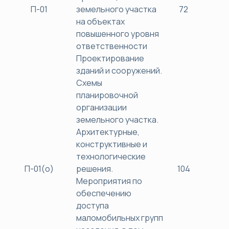
П-01
земельного участка
72
38
на объектах
повышенного уровня
ответственности
Проектирование
зданий и сооружений.
Схемы
планировочной
организации
земельного участка.
Архитектурные,
конструктивные и
технологические
П-01(о)
решения.
104
40
Мероприятия по
обеспечению
доступа
маломобильных групп