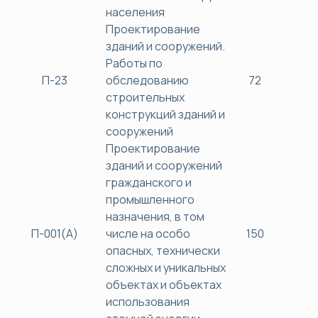
населения
Проектирование
зданий и сооружений.
Работы по
П-23
обследованию
72
38
строительных
конструкций зданий и
сооружений
Проектирование
зданий и сооружений
гражданского и
промышленного
назначения, в том
П-001(А)
числе на особо
150
45
опасных, технически
сложных и уникальных
объектах и объектах
использования