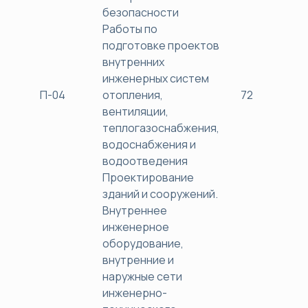
безопасности
Работы по
подготовке проектов
внутренних
инженерных систем
П-04
отопления,
72
38
вентиляции,
теплогазоснабжения,
водоснабжения и
водоотведения
Проектирование
зданий и сооружений.
Внутреннее
инженерное
оборудование,
внутренние и
наружные сети
инженерно-