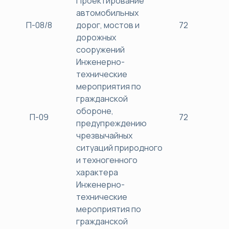
Проектирование
автомобильных
П-08/8
дорог, мостов и
72
38
дорожных
сооружений
Инженерно-
технические
мероприятия по
гражданской
обороне,
П-09
72
38
предупреждению
чрезвычайных
ситуаций природного
и техногенного
характера
Инженерно-
технические
мероприятия по
гражданской