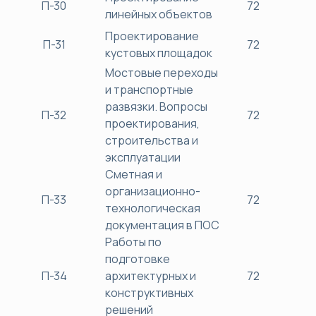
П-30
72
38
линейных объектов
Проектирование
П-31
72
38
кустовых площадок
Мостовые переходы
и транспортные
развязки. Вопросы
П-32
72
38
проектирования,
строительства и
эксплуатации
Сметная и
организационно-
П-33
72
38
технологическая
документация в ПОС
Работы по
подготовке
П-34
архитектурных и
72
38
конструктивных
решений