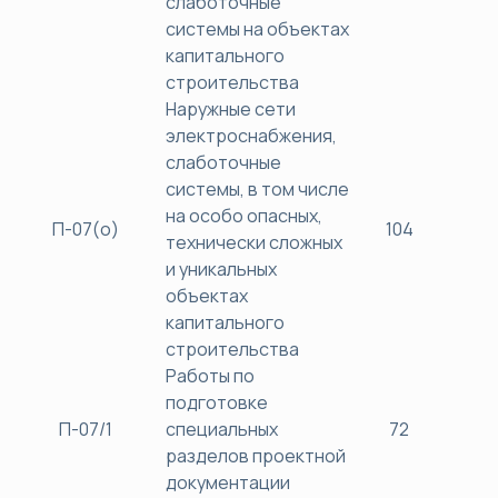
слаботочные
системы на объектах
капитального
строительства
Наружные сети
электроснабжения,
слаботочные
системы, в том числе
на особо опасных,
П-07(о)
104
40
технически сложных
и уникальных
объектах
капитального
строительства
Работы по
подготовке
П-07/1
специальных
72
38
разделов проектной
документации