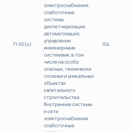
электроснабжения,
слаботочные
системы,
диспетчеризация,
автоматизация,
управление
П-05(о)
104
40
инженерными
системами, в том
числе на особо
опасных, технически
сложных и уникальных
объектах
капитального
строительства.
Внутренние системы
и сети
электроснабжения,
слаботочные