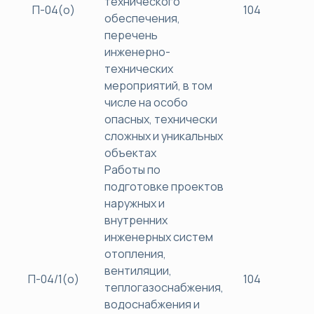
технического
П-04(о)
104
40
обеспечения,
перечень
инженерно-
технических
мероприятий, в том
числе на особо
опасных, технически
сложных и уникальных
объектах
Работы по
подготовке проектов
наружных и
внутренних
инженерных систем
отопления,
вентиляции,
П-04/1(о)
104
40
теплогазоснабжения,
водоснабжения и