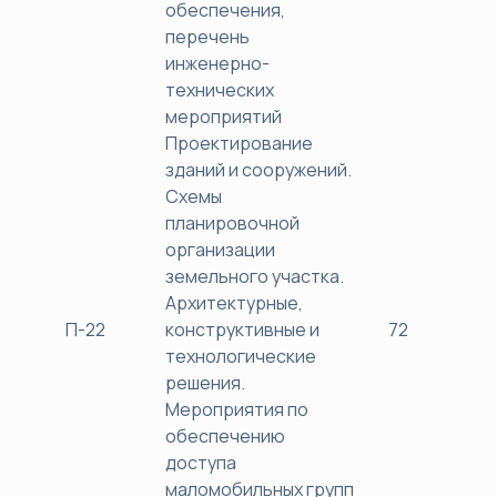
обеспечения,
перечень
инженерно-
технических
мероприятий
Проектирование
зданий и сооружений.
Схемы
планировочной
организации
земельного участка.
Архитектурные,
П-22
конструктивные и
72
38
технологические
решения.
Мероприятия по
обеспечению
доступа
маломобильных групп