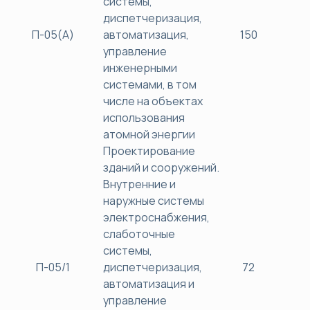
системы,
диспетчеризация,
П-05(А)
автоматизация,
150
45
управление
инженерными
системами, в том
числе на объектах
использования
атомной энергии
Проектирование
зданий и сооружений.
Внутренние и
наружные системы
электроснабжения,
слаботочные
системы,
П-05/1
диспетчеризация,
72
38
автоматизация и
управление