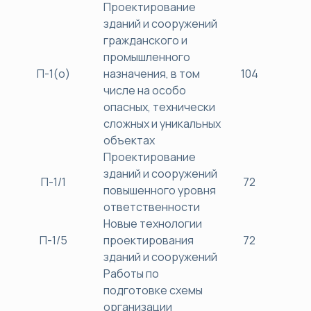
Проектирование
зданий и сооружений
гражданского и
промышленного
П-1(о)
назначения, в том
104
40
числе на особо
опасных, технически
сложных и уникальных
объектах
Проектирование
зданий и сооружений
П-1/1
72
38
повышенного уровня
ответственности
Новые технологии
П-1/5
проектирования
72
38
зданий и сооружений
Работы по
подготовке схемы
организации