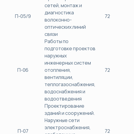
сетей, монтаж и
диагностика
П-05/9
72
38
волоконно-
оптических линий
связи
Работы по
подготовке проектов
наружных
инженерных систем
П-06
отопления,
72
38
вентиляции,
теплогазоснабжения,
водоснабжения и
водоотведения
Проектирование
зданий и сооружений.
Наружные сети
электроснабжения,
П-07
72
38