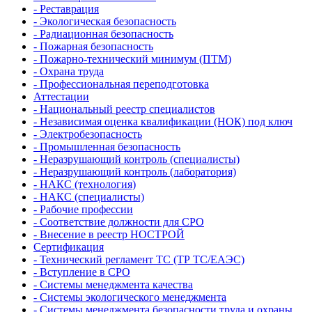
- Реставрация
- Экологическая безопасность
- Радиационная безопасность
- Пожарная безопасность
- Пожарно-технический минимум (ПТМ)
- Охрана труда
- Профессиональная переподготовка
Аттестации
- Национальный реестр специалистов
- Независимая оценка квалификации (НОК) под ключ
- Электробезопасность
- Промышленная безопасность
- Неразрушающий контроль (специалисты)
- Неразрушающий контроль (лаборатория)
- НАКС (технология)
- НАКС (специалисты)
- Рабочие профессии
- Соответствие должности для СРО
- Внесение в реестр НОСТРОЙ
Сертификация
- Технический регламент ТС (ТР ТС/ЕАЭС)
- Вступление в СРО
- Системы менеджмента качества
- Системы экологического менеджмента
- Системы менеджмента безопасности труда и охраны