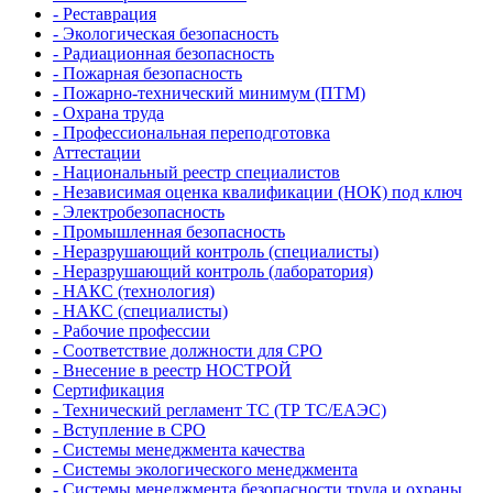
- Реставрация
- Экологическая безопасность
- Радиационная безопасность
- Пожарная безопасность
- Пожарно-технический минимум (ПТМ)
- Охрана труда
- Профессиональная переподготовка
Аттестации
- Национальный реестр специалистов
- Независимая оценка квалификации (НОК) под ключ
- Электробезопасность
- Промышленная безопасность
- Неразрушающий контроль (специалисты)
- Неразрушающий контроль (лаборатория)
- НАКС (технология)
- НАКС (специалисты)
- Рабочие профессии
- Соответствие должности для СРО
- Внесение в реестр НОСТРОЙ
Сертификация
- Технический регламент ТС (ТР ТС/ЕАЭС)
- Вступление в СРО
- Системы менеджмента качества
- Системы экологического менеджмента
- Системы менеджмента безопасности труда и охраны