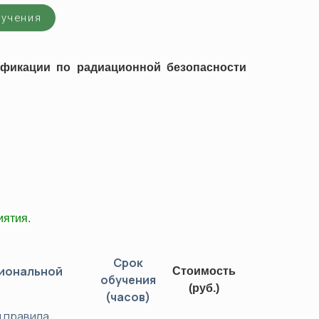
ков (ОПР)
бучения
фикации по радиационной безопасности
а
джмента
ости труда и охраны здоровья
 ТС/ЕАЭС)
ятия.
Срок
иональной
Стоимость
обучения
(руб.)
(часов)
 правила,