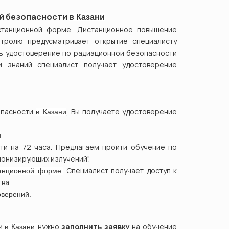
й безопасности
в
Казани
станционной форме. Дистанционное повышение
тролю предусматривает открытие специалисту
ть удостоверение по радиационной безопасности
 знаний специалист получает удостоверение
опасности
, Вы получаете удостоверение
в
Казани
.
и
ти
на 72 часа. Предлагаем пройти обучение по
ионизирующих излучений".
Специалист получает доступ к
танционной форме.
ва.
оверений.
и
нужно
заполнить заявку
на обучение
в
Казани