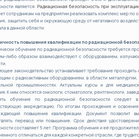
сности является:
Радиационная безопасность при эксплуатаци
ет сотрудникам на предприятии реализовать комплекс мер по 
ия, защитить себя и окружающую среду от негативного воздейст
ла в данной области.
ичность повышения квалификации по радиационной безоп
чески обучение по радиационной безопасности требуется про
им-либо образом взаимодействуют с оборудованием, излучаю
ти.
ющее законодательство устанавливает требование проходить 
щим с радиоактивным оборудованием, в области металлургии, 
ельной промышленностях. Актуальны курсы и для медицинск
ия. К ним относятся онкологи, стоматологи, рентгенологи, зав
ить обучение по радиационной безопасности следует в 
тствующую аккредитацию. По итогам прохождения и освоения
рждающий повышение квалификации. Документ позволит вы
твлять перевод или повышение. Срок действия удостоверен
ности составляет 5 лет. Программа обучения и её продолжите
 немного отличаться для каждой конкретной отрасли, где трудит