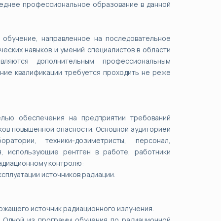
реднее профессиональное образование в данной
 обучение, направленное на последовательное
еских навыков и умений специалистов в области
являются дополнительным профессиональным
ние квалификации требуется проходить не реже
елью обеспечения на предприятии требований
ков повышенной опасности. Основной аудиторией
ратории, техники-дозиметристы, персонал,
, использующие рентген в работе, работники
радиационному контролю:
ксплуатации источников радиации.
ржащего источник радиационного излучения.
. Одной из программ обучения по радиационной