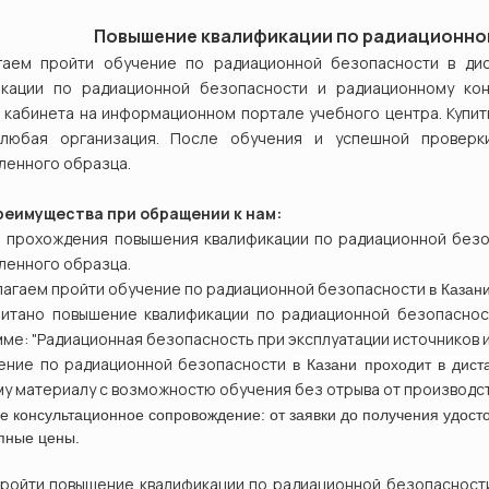
Повышение квалификации по радиационно
гаем пройти обучение по радиационной безопасности в ди
икации по радиационной безопасности и радиационному кон
 кабинета на информационном портале учебного центра. Купи
любая организация. После обучения и успешной проверки
ленного образца.
реимущества при обращении к нам:
е прохождения повышения квалификации по радиационной без
ленного образца.
лагаем пройти обучение
по радиационной безопасности
в
Казан
читано п
овышение квалификации
по радиационной безопаснос
ме: "
Радиационная безопасность при эксплуатации источников 
чение
по радиационной безопасности
в
Казани проходит в дис
у материалу с возможностю обучения без отрыва от производст
е консультационное сопровождение: от заявки до получения удост
упные цены.
пройти повышение квалификации
по радиационной безопасност