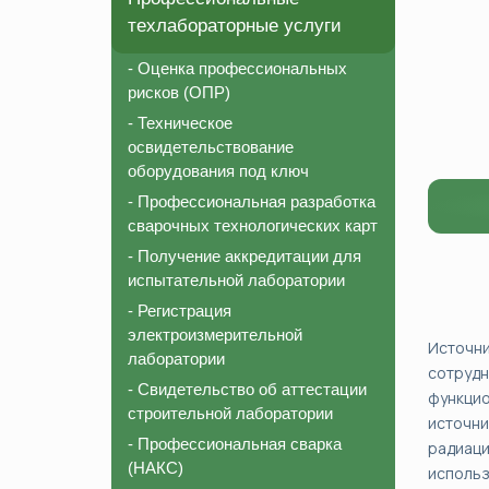
техлабораторные услуги
- Оценка профессиональных
рисков (ОПР)
- Техническое
освидетельствование
оборудования под ключ
- Профессиональная разработка
сварочных технологических карт
- Получение аккредитации для
испытательной лаборатории
- Регистрация
электроизмерительной
Источн
лаборатории
сотрудн
- Свидетельство об аттестации
функцио
строительной лаборатории
источн
- Профессиональная сварка
радиаци
(НАКС)
исполь