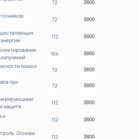
72
3800
сточников
72
3800
существляющих
112
3800
 энергии
роектировании
104
3800
 излучений
асности лома и
72
3800
ала при
72
3800
енерирующими
112
3800
и защита
 и
112
3800
троль. Основы
112
3800