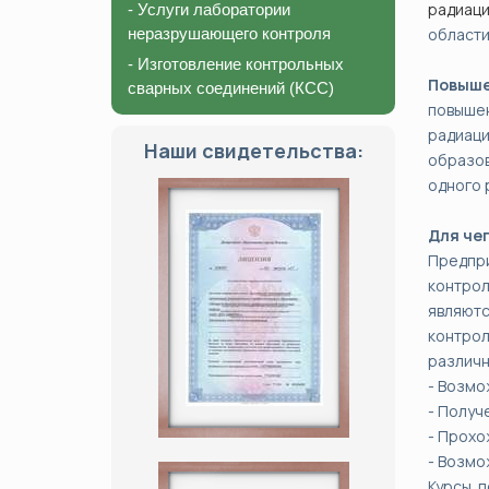
радиац
- Услуги лаборатории
неразрушающего контроля
области
- Изготовление контрольных
Повыше
сварных соединений (КСС)
повышен
радиац
Наши свидетельства:
образов
одного р
Для че
Предпр
контрол
являют
контро
различн
- Возмо
- Получ
- Прохо
- Возмо
Курсы п