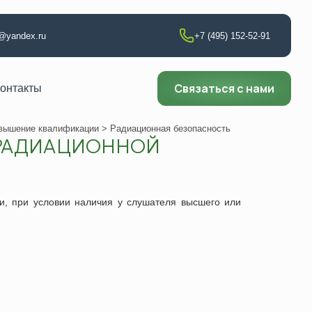
t@yandex.ru
+7 (495) 152-52-91
Связаться с нами
онтакты
вышение квалификации
> Радиационная безопасность
РАДИАЦИОННОЙ
т по сварке
аборатории
и
, при условии наличия у слушателя высшего или
ии
ющего контроля
ни