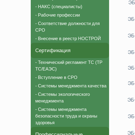
ЭБ
- НАКС (специалисты)
- Рабочие профессии
ЭБ
- Соответствие должности для
СРО
ЭБ
- Внесение в реестр НОСТРОЙ
Сертификация
ЭБ
- Технический регламент ТС (ТР
ЭБ
ТС/ЕАЭС)
- Вступление в СРО
ЭБ
- Системы менеджмента качества
- Системы экологического
ЭБ
менеджмента
- Системы менеджмента
ЭБ
безопасности труда и охраны
здоровья
ЭБ
Профессиональные