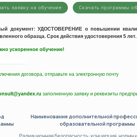
хнический минимум (ПТМ)
Оценка профессиональных рис
чать заявку на обучение
Скачать программы о
да
альная переподготовка
Сертификация
вый документ: УДОСТОВЕРЕНИЕ о повышении квали
Системы менеджмента качеств
вленного образца. Срок действия удостоверения 5 лет.
Системы экологического мене
но ускоренное обучение!
Системы менеджмента безопасн
____________
Вступление в СРО
Технический регламент ТС (ТР
ключения договора,
отправьте
на электронную почту
consult@yandex.ru
заполненную заявку и
реквизиты
предпри
од
Наименование дополнительной професс
раммы
образовательной программы
Радиационная безопасность: концепция, нормы и