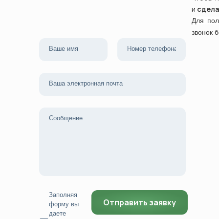
и
сдела
Для по
звонок 
Заполняя
форму вы
даете