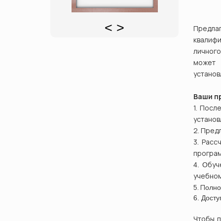
<
>
Предла
квалиф
личного
может 
установ
Ваши п
1. Посл
установ
2. Пред
3. Р
асс
програм
бу
4. О
учебном
5. П
олно
6. Дост
Чтобы 