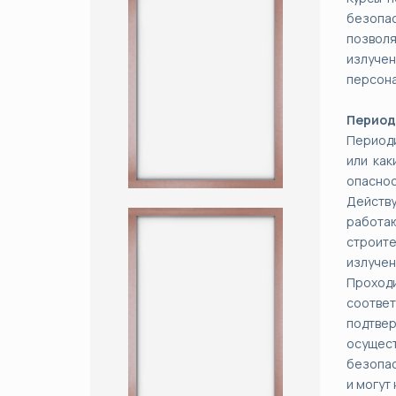
безопа
позволя
излучен
персона
Период
Периоди
или как
опаснос
Действу
работаю
строит
излучен
Проход
соотве
подтве
осущес
безопас
и могут