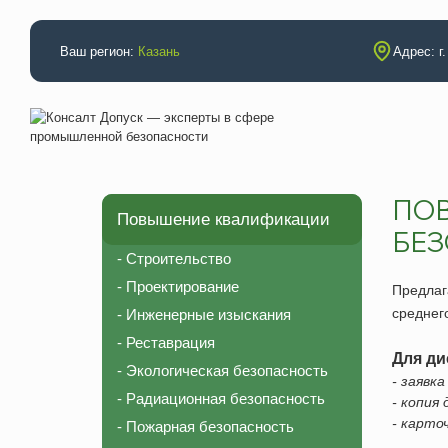
Ваш регион:
Казань
Адрес: г
ПО
Повышение квалификации
Аттестации
Повышение
БЕЗ
Электробезопасность
Строительс
- Строительство
Промышленная безопасность
Проектиров
- Проектирование
Предла
Неразрушающий контроль (специалисты)
Инженерные
среднег
- Инженерные изыскания
- Реставрация
Неразрушающий контроль (лаборатория)
Реставраци
Для ди
- Экологическая безопасность
НАКС (технология)
Экологическ
- заявк
- Радиационная безопасность
- копия
НАКС (специалисты)
Радиационн
- карто
- Пожарная безопасность
Рабочие профессии
Пожарная б