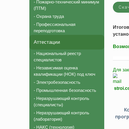
- Пожарно-технический минимум
Соответствие должности для СРО
Пожарно-те
Ска
(ПТМ)
Внесение в реестр НОСТРОЙ
Охрана тру
- Охрана труда
Аттестация строительной лаборатории
Профессион
- Профессиональная
Итого
переподготовка
Независимая оценка квалификации (НОК)
устано
Национальный реестр специалистов (НРС)
Аттестации
Возмож
- Национальный реестр
________
специалистов
- Независимая оценка
Для за
квалификации (НОК) под ключ
- Электробезопасность
stroi.
- Промышленная безопасность
- Неразрушающий контроль
(специалисты)
К
- Неразрушающий контроль
прог
(лаборатория)
- НАКС (технология)