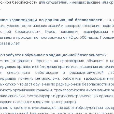
ионной безопасности
для слушателей, имеющих высшее или с
.
ние квалификации по радиационной безопасности
- это
ие уровня теоретических знаний и совершенствование практич
ионной безопасности. Курсы повышения квалификации 
анием и проходят по программам от 72 до 500 часов. Повыше
аза в 5 лет.
го требуется обучение по радиационной безопасности?
иятия отправляют персонал на прохождение обучения с ц
ирующих органов и соблюдения правил использования источни
ся специалисты, работающие в радиометрической лабо
лирующий приёмку металлолома, работники здравоохранения
ых служб. Что даст обучение по радиационной безопасности и 
жность организации хранения, транспортировки и нормальной э
ение лицензии Ростехнадзора и других контролирующих органов.
ждение плановых и внеочередных проверок.
жность проводить пусконаладочные работы оборудования, соде
о радиационной безопасности проходят очно и дистанционно