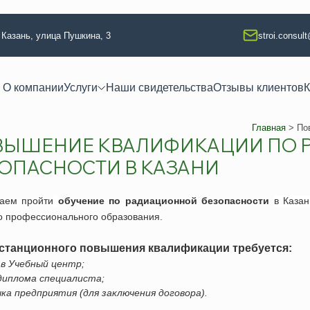
. Казань, улица Пушкина, 3
stroi.consul
О компании
Услуги
Наши свидетельства
Отзывы клиентов
К
Главная
>
По
ВЫШЕНИЕ КВАЛИФИКАЦИИ ПО 
 квалификации
Техлабораторные услуги
ОПАСНОСТИ В КАЗАНИ
тво
Разработка технологических кар
ание
Аккредитация испытательной л
гаем
пройти
обучение по радиационной безопасности
в
Казан
 изыскания
Регистрация электролаборатор
о профессионального образования.
я
Сварочные работы (НАКС)
станционного повышения квалификации требуется:
ая безопасность
Услуги лаборатории неразруша
а в Учебный центр;
 диплома специалиста;
ая безопасность
Изготовление КСС образцов
чка предприятия (для заключения договора).
езопасность
Техническое освидетельствова