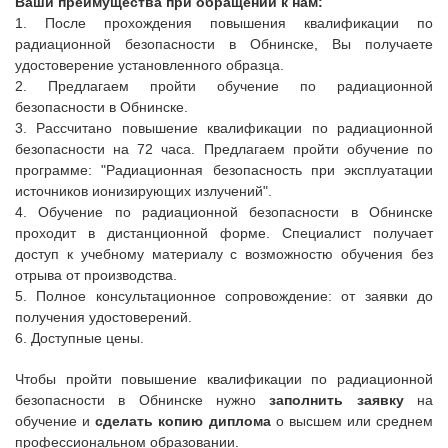
Ваши преимущества при обращении к нам:
1. После прохождения повышения квалификации по
радиационной безопасности
в
Обнинске
, Вы получаете
удостоверение установленного образца.
2. Предлагаем пройти обучение
по радиационной
безопасности
в
Обнинске
.
3. Р
ассчитано п
овышение квалификации
по радиационной
безопасности
на 72 часа. Предлагаем пройти обучение по
программе: "
Радиационная безопасность при эксплуатации
источников ионизирующих излучений".
4. О
бучение
по радиационной безопасности
в
Обнинске
проходит в дистанционной форме.
Специалист получает
доступ к учебному материалу с возможностю обучения без
отрыва от производства.
5. П
олное консультационное сопровождение: от заявки до
получения удостоверений.
6. Доступные цены.
Чтобы пройти повышение квалификации
по радиационной
безопасности
в
Обнинске
нужно
заполнить заявку
на
обучение и
сделать копию диплома
о высшем или среднем
профессиональном образовании.