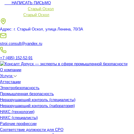
НАПИСАТЬ ПИСЬМО
Ваш регион:
Старый Оскол
Ваш регион:
Старый Оскол
Адрес: г. Старый Оскол, улица Ленина, 70/3А
stroi.consult@yandex.ru
+7 (495) 152-52-91
О компании
Услуги
Аттестации
Электробезопасность
Промышленная безопасность
Неразрушающий контроль (специалисты)
Неразрушающий контроль (лаборатория)
НАКС (технология)
НАКС (специалисты)
Рабочие профессии
Соответствие должности для СРО