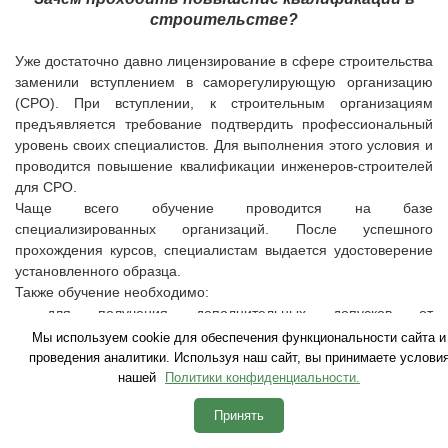
строительстве?
Уже достаточно давно лицензирование в сфере строительства
заменили вступлением в саморегулирующую организацию
(СРО). При вступлении, к строительным организациям
предъявляется требование подтвердить профессиональный
уровень своих специалистов. Для выполнения этого условия и
проводится повышение квалификации инженеров-строителей
для СРО.
Чаще всего обучение проводится на базе
специализированных организаций. После успешного
прохождения курсов, специалистам выдается удостоверение
установленного образца.
Также обучение необходимо:
- для получения дополнительных допусков от
саморегулирующей организации;
Мы используем cookie для обеспечения функциональности сайта и
- при подготовке к плановой проверке.
проведения аналитики. Используя наш сайт, вы принимаете услови
Таким образом, для большинства строительных компаний
нашей
Политики конфиденциальности.
регулярное повышение квалификации в строительстве
Принять
является обязательным. Если это требование не выполнять,
то это может быть причиной для исключения из СРО. Ведь