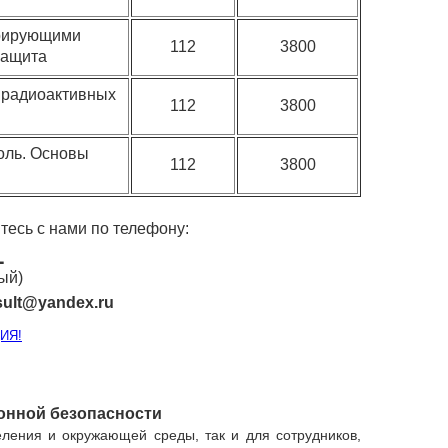
ерирующими
112
3800
защита
 радиоактивных
112
3800
оль. Основы
112
3800
тесь с нами
по телефону:
1
ый)
sult@yandex.ru
ИЯ!
онной безопасности
ления и окружающей среды, так и для сотрудников,