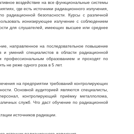
ативное воздействие на все функциональные системы
ятиях, где есть источники радиационного излучения,
по радиационной безопасности. Курсы с различной
пользовать ионизирующее излучение с соблюдением
ности
для слушателей, имеющих высшее или среднее
ние, направленное на последовательное повышение
ов и умений специалистов в области радиационной
ым профессиональным образованием и проходят по
ь не реже одного раза в 5 лет.
печения на предприятии требований контролирующих
ности. Основной аудиторией являются специалисты,
 персонал, контролирующий приёмку металлолома,
азличных служб. Что даст обучение по радиационной
атации источников радиации.
го источник радиационного излучения.