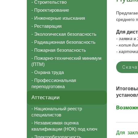
- Строительство
- Проектирование
Предлага
- Инженерные изыскания
среднего 
- Реставрация
Для дис
- Экологическая безопасность
- заявка 
- Радиационная безопасность
- копия д
- Пожарная безопасность
- карточк
- Пожарно-технический минимум
(ПТМ)
Скача
- Охрана труда
- Профессиональная
переподготовка
Итогов
установл
Аттестации
Возможн
- Национальный реестр
специалистов
__________
- Независимая оценка
квалификации (НОК) под ключ
Для зак
- Электробезопасность