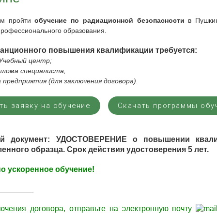
ем
пройти
обучение по радиационной безопасности
в
Пушки
профессионального образования.
танционного повышения квалификации требуется:
в Учебный центр;
иплома специалиста;
а предприятия (для заключения договора).
ть заявку на обучение
Скачать программы обу
ый документ: УДОСТОВЕРЕНИЕ о повышении квали
енного образца. Срок действия удостоверения 5 лет.
о ускоренное обучение!
__________
лючения договора,
отправьте
на электронную почту