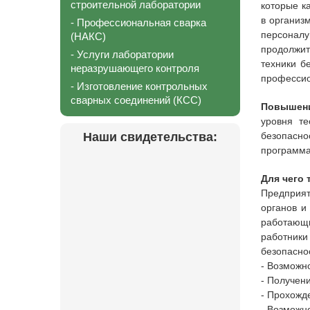
строительной лаборатории
которые к
в организ
- Профессиональная сварка
персоналу
(НАКС)
продолжит
- Услуги лаборатории
техники б
неразрушающего контроля
профессио
- Изготовление контрольных
сварных соединений (КСС)
Повышени
уровня те
Наши свидетельства:
безопасн
программа
Для чего 
Предприят
органов и
работающ
работники
безопасно
- Возможн
- Получен
- Прохожд
- Возможн