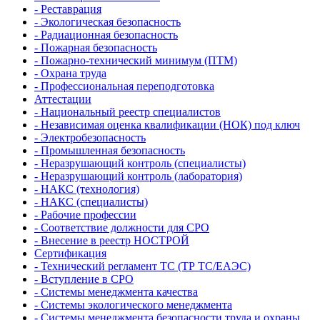
- Реставрация
- Экологическая безопасность
- Радиационная безопасность
- Пожарная безопасность
- Пожарно-технический минимум (ПТМ)
- Охрана труда
- Профессиональная переподготовка
Аттестации
- Национальный реестр специалистов
- Независимая оценка квалификации (НОК) под ключ
- Электробезопасность
- Промышленная безопасность
- Неразрушающий контроль (специалисты)
- Неразрушающий контроль (лаборатория)
- НАКС (технология)
- НАКС (специалисты)
- Рабочие профессии
- Соответствие должности для СРО
- Внесение в реестр НОСТРОЙ
Сертификация
- Технический регламент ТС (ТР ТС/ЕАЭС)
- Вступление в СРО
- Системы менеджмента качества
- Системы экологического менеджмента
- Системы менеджмента безопасности труда и охраны