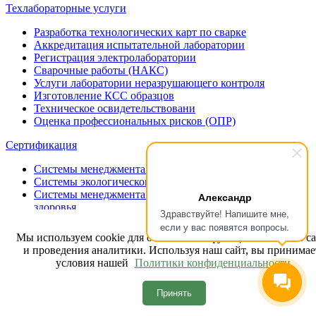
Техлабораторные услуги
Разработка технологических карт по сварке
Аккредитация испытательной лаборатории
Регистрация электролаборатории
Сварочные работы (НАКС)
Услуги лаборатории неразрушающего контроля
Изготовление КСС образцов
Техническое освидетельствовани
Оценка профессиональных рисков (ОПР)
Сертификация
Системы менеджмента качества
Системы экологического менеджмента
Системы менеджмента безопасности труда и охраны
Александр
здоровья
Здравствуйте! Напишите мне,
Вступление в СРО
если у вас появятся вопросы.
Технический регламент ТС (ТР ТС/ЕАЭС)
Мы используем cookie для обеспечения функциональности с
и проведения аналитики. Используя наш сайт, вы принимае
© 2015-2025, ООО "Альянс-Эксперт"
условия нашей
Политики конфиденциальности.
Политика конфиденциальности
Принять
Запись на консультацию