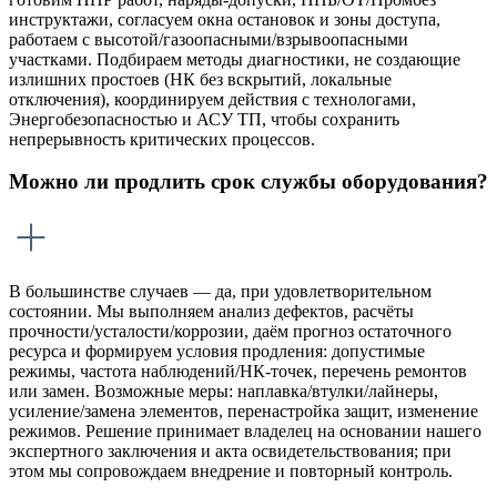
инструктажи, согласуем окна остановок и зоны доступа,
работаем с высотой/газоопасными/взрывоопасными
участками. Подбираем методы диагностики, не создающие
излишних простоев (НК без вскрытий, локальные
отключения), координируем действия с технологами,
Энергобезопасностью и АСУ ТП, чтобы сохранить
непрерывность критических процессов.
Можно ли продлить срок службы оборудования?
В большинстве случаев — да, при удовлетворительном
состоянии. Мы выполняем анализ дефектов, расчёты
прочности/усталости/коррозии, даём прогноз остаточного
ресурса и формируем условия продления: допустимые
режимы, частота наблюдений/НК-точек, перечень ремонтов
или замен. Возможные меры: наплавка/втулки/лайнеры,
усиление/замена элементов, перенастройка защит, изменение
режимов. Решение принимает владелец на основании нашего
экспертного заключения и акта освидетельствования; при
этом мы сопровождаем внедрение и повторный контроль.