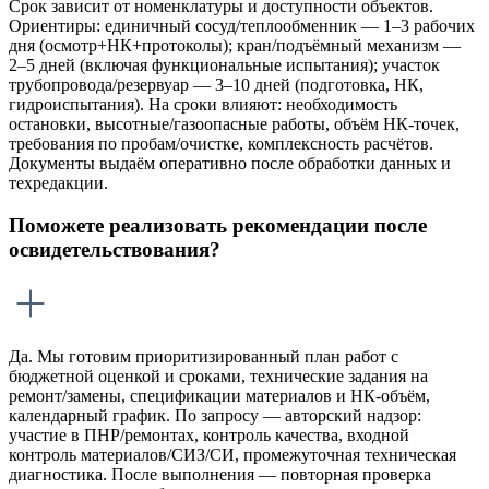
Срок зависит от номенклатуры и доступности объектов.
Ориентиры: единичный сосуд/теплообменник — 1–3 рабочих
дня (осмотр+НК+протоколы); кран/подъёмный механизм —
2–5 дней (включая функциональные испытания); участок
трубопровода/резервуар — 3–10 дней (подготовка, НК,
гидроиспытания). На сроки влияют: необходимость
остановки, высотные/газоопасные работы, объём НК-точек,
требования по пробам/очистке, комплексность расчётов.
Документы выдаём оперативно после обработки данных и
техредакции.
Поможете реализовать рекомендации после
освидетельствования?
Да. Мы готовим приоритизированный план работ с
бюджетной оценкой и сроками, технические задания на
ремонт/замены, спецификации материалов и НК-объём,
календарный график. По запросу — авторский надзор:
участие в ПНР/ремонтах, контроль качества, входной
контроль материалов/СИЗ/СИ, промежуточная техническая
диагностика. После выполнения — повторная проверка