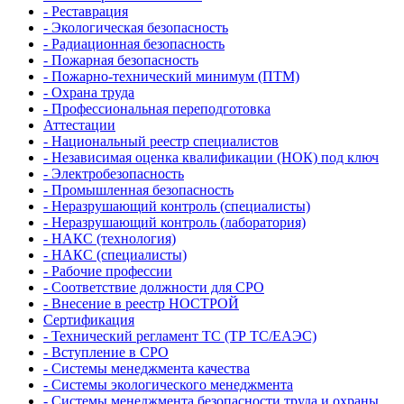
- Реставрация
- Экологическая безопасность
- Радиационная безопасность
- Пожарная безопасность
- Пожарно-технический минимум (ПТМ)
- Охрана труда
- Профессиональная переподготовка
Аттестации
- Национальный реестр специалистов
- Независимая оценка квалификации (НОК) под ключ
- Электробезопасность
- Промышленная безопасность
- Неразрушающий контроль (специалисты)
- Неразрушающий контроль (лаборатория)
- НАКС (технология)
- НАКС (специалисты)
- Рабочие профессии
- Соответствие должности для СРО
- Внесение в реестр НОСТРОЙ
Сертификация
- Технический регламент ТС (ТР ТС/ЕАЭС)
- Вступление в СРО
- Системы менеджмента качества
- Системы экологического менеджмента
- Системы менеджмента безопасности труда и охраны