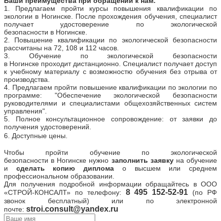
Ваши преимущества при обращении к нам:
1.
Предлагаем пройти курсы повышения квалификации по
экологии
в
Ногинске
.
После прохождения обучения, специалист
получает удостоверение по экологической
безопасности
в
Ногинске
.
2. Повышение квалификации по экологической безопасности
рассчитаны на 72, 108 и 112 часов.
3. Обучение по экологической безопасности
в
Ногинске
проходит дистанционно.
Специалист получает доступ
к учебному материалу с возможностю обучения без отрыва от
производства.
4. Предлагаем пройти повышение квалификации по экологии по
программе: "Обеспечение экологической безопасности
руководителями и специалистами общехозяйственных систем
управления".
5. П
олное консультационное сопровождение: от заявки до
получения удостоверений.
6. Доступные цены.
Чтобы пройти обучение по экологической
безопасности
в
Ногинске
нужно
заполнить заявку
на обучение
и
сделать копию диплома
о высшем или среднем
профессиональном образовании.
Для получения подробной информации обращайтесь в
ООО
8
495 152-52-91
«СТРОЙ-КОНСАЛТ» по телефону:
(по РФ
звонок бесплатный) или по электронной
stroi.consult@yandex.ru
почте: