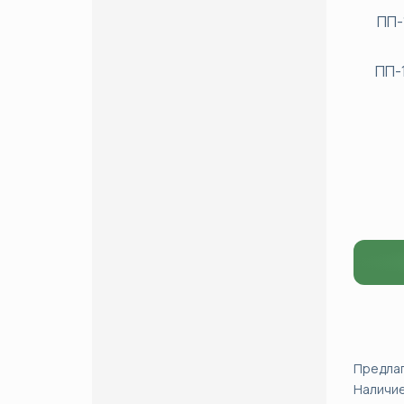
ПП-
ПП-
Предла
Наличи