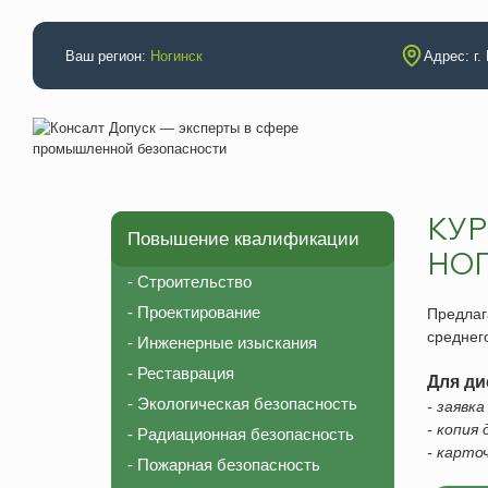
Ваш регион:
Ногинск
Адрес: г.
КУР
Повышение квалификации
Аттестации
Повышение
НО
Электробезопасность
Строительс
- Строительство
Промышленная безопасность
Проектиров
- Проектирование
Предла
среднег
Неразрушающий контроль (специалисты)
Инженерные
- Инженерные изыскания
- Реставрация
Неразрушающий контроль (лаборатория)
Реставраци
Для ди
- Экологическая безопасность
- заявк
НАКС (технология)
Экологическ
- копия
- Радиационная безопасность
НАКС (специалисты)
Радиационн
- карто
- Пожарная безопасность
Рабочие профессии
Пожарная б