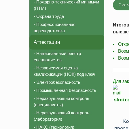
- Пожарно-технический минимум
Скач
Соответствие должности для СРО
Пожарно-те
(ПТМ)
Внесение в реестр НОСТРОЙ
Охрана тру
- Охрана труда
Аттестация строительной лаборатории
Профессион
- Профессиональная
Итого
переподготовка
высшег
Независимая оценка квалификации (НОК)
Национальный реестр специалистов (НРС)
Аттестации
• Откро
• Возм
- Национальный реестр
• Возм
специалистов
- Независимая оценка
________
квалификации (НОК) под ключ
Для за
- Электробезопасность
- Промышленная безопасность
- Неразрушающий контроль
stroi.
(специалисты)
- Неразрушающий контроль
(лаборатория)
К
- НАКС (технология)
прог