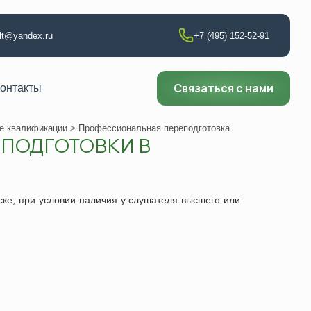
ult@yandex.ru
+7 (495) 152-52-91
Связаться с нами
онтакты
е квалификации
> Профессиональная переподготовка
ПОДГОТОВКИ В
т по сварке
аборатории
ске,
при условии наличия у слушателя высшего или
ии
ющего контроля
ни