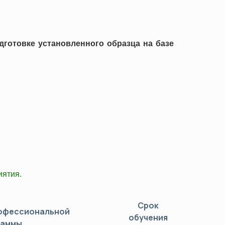
ков (ОПР)
готовке установленного образца на базе
а
джмента
ости труда и охраны здоровья
 ТС/ЕАЭС)
ятия.
Срок
рофессиональной
обучения
раммы