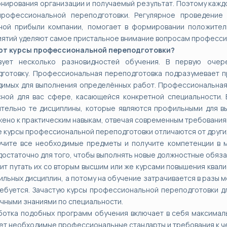
нирования организации и получаемый результат. Поэтому кажд
профессиональной переподготовки. Регулярное проведение 
ной прибыли компании, помогает в формировании положител
ятий уделяют самое пристальное внимание вопросам професси
ют курсы профессиональной переподготовки?
вует несколько разновидностей обучения. В первую очер
готовку. Профессиональная переподготовка подразумевает п
имых для выполнения определённых работ. Профессиональная 
ной для вас сфере, касающейся конкретной специальности. 
тельно те дисциплины, которые являются профильными для в
ено к практическим навыкам, отвечая современным требования
 курсы профессиональной переподготовки отличаются от други
учите все необходимые предметы и получите компетенции в м
достаточно для того, чтобы выполнять новые должностные обяза
оит путать их со вторым высшим или же курсами повышения квали
льных дисциплин, а потому на обучение затрачивается в разы м
ебуется. Зачастую курсы профессиональной переподготовки д
чными знаниями по специальности.
ботка подобных программ обучения включает в себя максимал
ет необходимые профессиональные стандарты и требования к ч