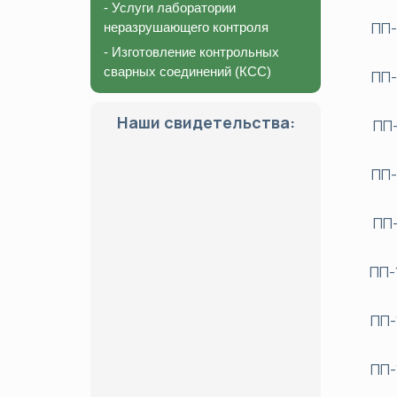
- Услуги лаборатории
ПП-
неразрушающего контроля
- Изготовление контрольных
сварных соединений (КСС)
ПП-
Наши свидетельства:
ПП-
ПП-
ПП-
ПП-
ПП-
ПП-