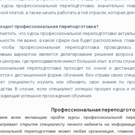
 курсы профессиональной переподготовки, значительно пов
ной платой, а также начать работать в той отрасли, которая для
оходит профессиональная переподготовка?
тметить, что курсы профессиональной переподготовки актуальн
ьности. Не важно, в какой сфере она будет расположена, гла
 чтобы профессиональная переподготовка проводилась 
ивным вариантом является делегирование решения вопроса 
 центрам, где преподаватели имеют большой опыт, в этом случа
сиональная переподготовка проходит по очной и дистанци
тся к дистанционной форме обучения, без отрыва своих спец
яет специалисту изучить или обновить свои знания по п
дства. В случае, если специалист успешно прошел курсы и п
рждающий успешное прохождение обучения.
Профессиональная переподгот
гаем всем желающим пройти курсы профессиональной пере
атривает открытие специалисту личного кабинета на информаци
иональной переподготовке может любая организация, главное