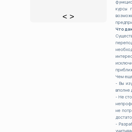
функцио
курсы 
<
>
возмож
предпри
Что да
Сущест
перепод
необход
интерес
исключи
приближ
Чем еще
- Вы из
вполне 
- Не ст
непрофи
не потр
достато
- Разра
учитыва