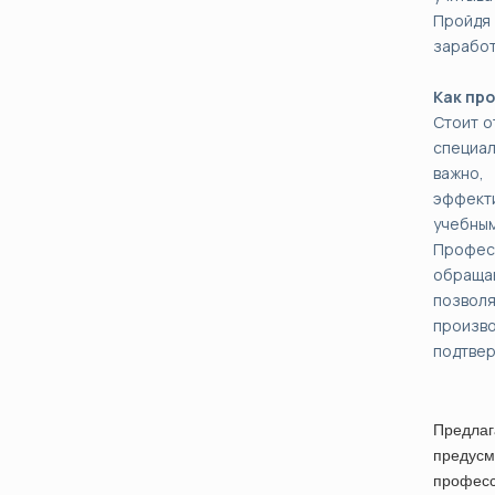
Пройдя
заработ
Как пр
Стоит о
специал
важно,
эффект
учебным
Профес
обращаю
позвол
произво
подтве
Предла
предусм
професс