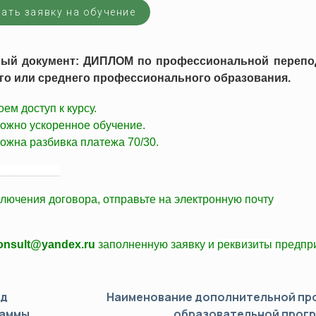
ать заявку на обучение
хнический минимум (ПТМ)
Оценка профессиональных рис
да
альная переподготовка
Сертификация
вый документ: ДИПЛОМ по профессиональной перепод
о или среднего профессионального образования.
Системы менеджмента качеств
Системы экологического мене
ем доступ к курсу.
Системы менеджмента безопасн
ожно ускоренное обучение.
ожна разбивка платежа 70/30.
Вступление в СРО
Технический регламент ТС (ТР
____________
ключения договора,
отправьте
на электронную почту
consult@yandex.ru
заполненную заявку и
реквизиты
предпри
од
Наименование дополнительной п
раммы
образовательной прог