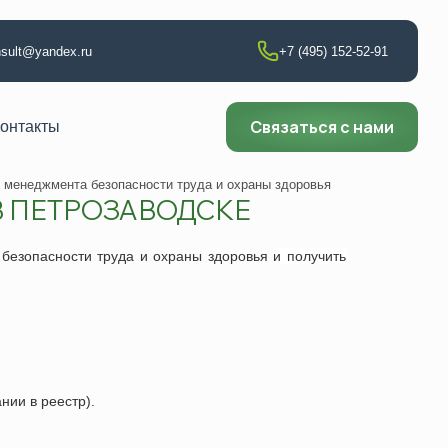
onsult@yandex.ru
+7 (495) 152-52-91
Связаться с нами
онтакты
менеджмента безопасности труда и охраны здоровья
 В ПЕТРОЗАВОДСКЕ
т по сварке
безопасности труда и охраны здоровья
и получить
аборатории
ии
ющего контроля
нии в реестр).
ни