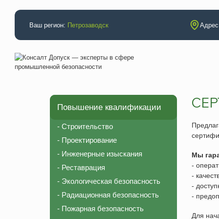
Ваш регион:
Петрозаводск
Адрес:
СЕР
Повышение квалификации
Аттестации
Повышение
Электробезопасность
Строительс
Предла
- Строительство
сертиф
Промышленная безопасность
Проектиров
- Проектирование
Неразрушающий контроль (специалисты)
Инженерные
- Инженерные изыскания
Мы гар
- операт
- Реставрация
Неразрушающий контроль (лаборатория)
Реставраци
- качес
- Экологическая безопасность
НАКС (технология)
Экологическ
- доступ
- Радиационная безопасность
- предо
НАКС (специалисты)
Радиационн
- Пожарная безопасность
Рабочие профессии
Пожарная б
Для нач