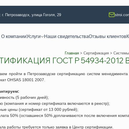
 г. Петрозаводск, улица Гоголя, 29
stroi.c
О компании
Услуги
Наши свидетельства
Отзывы клиентов
К
Главная
>
Сертификация
> Системы 
ТИФИКАЦИЯ ГОСТ Р 54934-2012
 квалификации
Техлабораторные услуги
тво
Разработка технологических кар
гаем пройти
в
Петрозаводске
сертификацию
систем менеджмента 
икат
OHSAS 18001 2007
.
ание
Аккредитация испытательной л
 изыскания
Регистрация электролаборатор
антируем:
ивность (5 рабочих дней);
я
Сварочные работы (НАКС)
тво (компания и номер сертификата включаются в реестр);
ая безопасность
Услуги лаборатории неразруша
ные цены (сертификат от 13 000 рублей);
плата 50% (оставшиеся 50% доплачиваются после включения компа
ая безопасность
Изготовление КСС образцов
езопасность
Техническое освидетельствова
ала работы требуется только заявка в Центр сертификации.