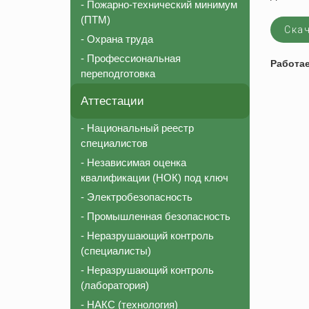
- Пожарно-технический минимум
Соответствие должности для СРО
Пожарно-те
(ПТМ)
Скач
Внесение в реестр НОСТРОЙ
Охрана тру
- Охрана труда
Аттестация строительной лаборатории
Профессион
- Профессиональная
Работа
переподготовка
Независимая оценка квалификации (НОК)
Национальный реестр специалистов (НРС)
Аттестации
- Национальный реестр
специалистов
- Независимая оценка
квалификации (НОК) под ключ
- Электробезопасность
- Промышленная безопасность
- Неразрушающий контроль
(специалисты)
- Неразрушающий контроль
(лаборатория)
- НАКС (технология)