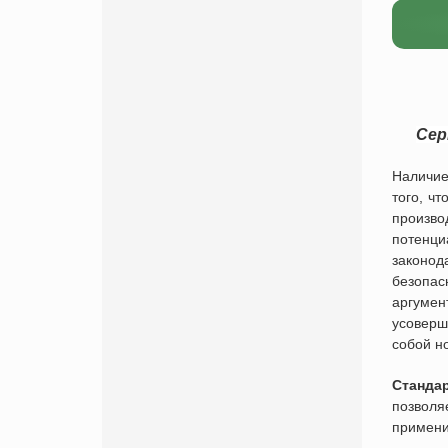
Сер
Наличие
того, ч
произво
потенци
законод
безопас
аргумен
усоверш
собой н
Станда
позволя
примени