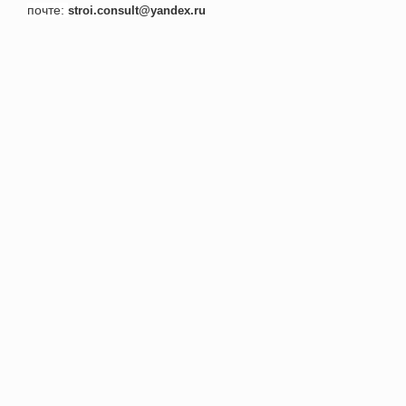
почте:
stroi.consult@yandex.ru
+7 495 152-52-91
Номер телефона