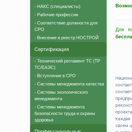
Возмож
- НАКС (специалисты)
- Рабочие профессии
________
- Соответствие должности для
СРО
Для п
беспл
- Внесение в реестр НОСТРОЙ
Сертификация
- Технический регламент ТС (ТР
ТС/ЕАЭС)
- Вступление в СРО
Национ
- Системы менеджмента качества
соотве
соответ
- Системы экологического
предпр
менеджмента
реконст
- Системы менеджмента
проекта
безопасности труда и охраны
Каждая
здоровья
своем ш
Профессиональные