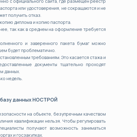
енно с официального сайта, где размещён реестр
аспорта или удостоверения, не сокращаются и не
жет получить отказ.
копию диплома и копию паспорта.
нее, так как в среднем на оформление требуется
олненного и заверенного пакета бумаг можно
йшем будет проблематично.
установленным требованиям. Это касается стажа и
едоставленные документы тщательно проходят
ам данных.
ько недель.
 базу данных НОСТРОЙ
езопасности на объекте, безупречным качеством
аличия квалификации нельзя. Чтобы регулировать
пециалисты получают возможность заниматься
ргах и госзакупках.