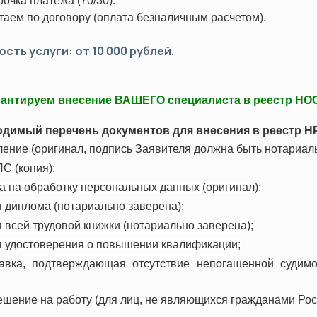
рочка платежа (70/30).
хнический минимум (ПТМ)
Оценка профессиональных рис
таем по договору (оплата безналичным расчетом).
да
сть услуги: от 10 000 рублей.
альная переподготовка
Сертификация
Системы менеджмента качеств
антируем внесение ВАШЕГО специалиста в реестр НОС
Системы экологического мене
Системы менеджмента безопасн
димый перечень документов для внесения в реестр Н
Вступление в СРО
ние (оригинал, подпись Заявителя должна быть нотариаль
Технический регламент ТС (ТР
С (копия);
 на обработку персональных данных (оригинал);
 диплома (нотариально заверена);
всей трудовой книжки (нотариально заверена);
 удостоверения о повышении квалификации;
авка, подтверждающая отсутствие непогашенной судимо
ешение на работу (для лиц, не являющихся гражданами Рос