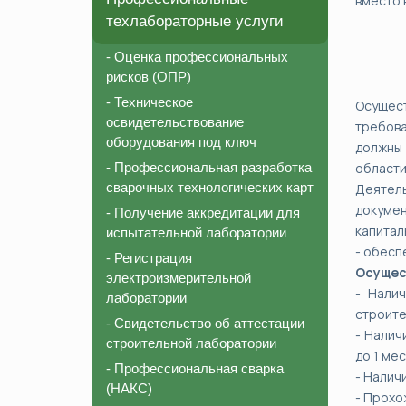
вместо 
техлабораторные услуги
- Оценка профессиональных
рисков (ОПР)
- Техническое
Осущес
освидетельствование
требова
оборудования под ключ
должны 
- Профессиональная разработка
области
сварочных технологических карт
Деятель
докумен
- Получение аккредитации для
капитал
испытательной лаборатории
- обесп
- Регистрация
Осущес
электроизмерительной
- Нали
лаборатории
строите
- Свидетельство об аттестации
- Налич
строительной лаборатории
до 1 мес
- Профессиональная сварка
- Налич
(НАКС)
- Прохо