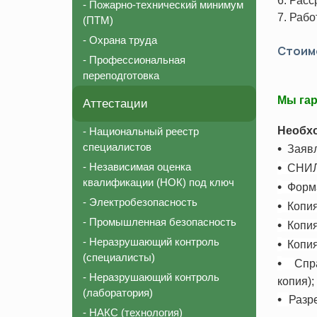
6. Расс
- Пожарно-технический минимум
Соответствие должности для СРО
Пожарно-те
7. Рабо
(ПТМ)
Внесение в реестр НОСТРОЙ
Охрана тру
- Охрана труда
Стоимо
Аттестация строительной лаборатории
Профессион
- Профессиональная
переподготовка
Независимая оценка квалификации (НОК)
Мы гар
Национальный реестр специалистов (НРС)
Аттестации
Необхо
- Национальный реестр
специалистов
•
Заявле
- Независимая оценка
•
СНИЛ
квалификации (НОК) под ключ
•
Форма
- Электробезопасность
•
Копия
- Промышленная безопасность
•
Копия 
- Неразрушающий контроль
•
Копия
(специалисты)
•
Спр
- Неразрушающий контроль
копия
);
(лаборатория)
•
Разр
- НАКС (технология)