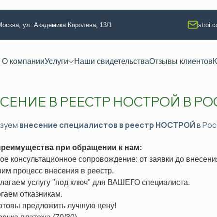
 Москва, ул. Академика Королева, 13/1
stroi.
О компании
Услуги
Наши свидетельства
Отзывы клиентов
К
СЕНИЕ В РЕЕСТР НОСТРОЙ В Р
 квалификации
Техлабораторные услуги
тво
Разработка технологических кар
изуем
внесение специалистов в реестр НОСТРОЙ
в Рос
ание
Аккредитация испытательной л
реимущества при обращении к нам:
 изыскания
Регистрация электролаборатор
ое консультационное сопровождение: от заявки до внесен
я
Сварочные работы (НАКС)
рим процесс внесения в реестр.
ая безопасность
Услуги лаборатории неразруша
длагаем услугу "под ключ" для ВАШЕГО специалиста.
огаем отказникам.
ая безопасность
Изготовление КСС образцов
готовы предложить лучшую цену!
езопасность
Техническое освидетельствова