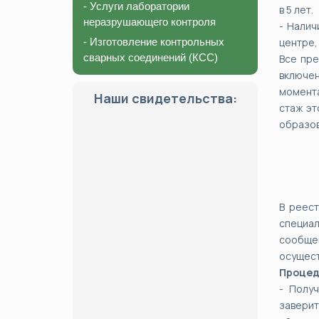
- Услуги лаборатории
в 5 лет.
неразрушающего контроля
- Налич
- Изготовление контрольных
центре,
сварных соединений (КСС)
Все пре
включен
момента
Наши свидетельства:
стаж эт
образов
В реес
специал
сообще
осущест
Процед
- Полу
заверит