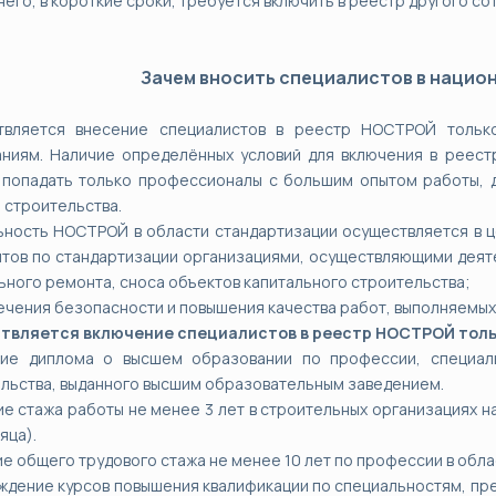
него, в короткие сроки, требуется включить в реестр другого со
Зачем вносить специалистов в нацио
твляется внесение специалистов в реестр НОСТРОЙ только
ниям. Наличие определённых условий для включения в реест
попадать только профессионалы с большим опытом работы, д
 строительства.
ность НОСТРОЙ в области стандартизации осуществляется в це
тов по стандартизации организациями, осуществляющими деяте
ьного ремонта, сноса объектов капитального строительства;
ечения безопасности и повышения качества работ, выполняемы
твляется включение специалистов в реестр НОСТРОЙ толь
чие диплома о высшем образовании по профессии, специаль
льства, выданного высшим образовательным заведением.
ие стажа работы не менее 3 лет в строительных организациях н
яца).
ие общего трудового стажа не менее 10 лет по профессии в обла
ждение курсов повышения квалификации по специальностям, пре