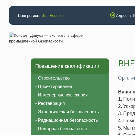
Ваш регион:
Вся Россия
Адрес: г.
ВНЕ
Повышение квалификации
Аттестации
Повышение
Электробезопасность
Строительс
Орган
- Строительство
Промышленная безопасность
Проектиров
- Проектирование
Ваши п
Неразрушающий контроль (специалисты)
Инженерные
- Инженерные изыскания
1.
Полн
- Реставрация
Неразрушающий контроль (лаборатория)
Реставраци
2. Уско
- Экологическая безопасность
НАКС (технология)
Экологическ
3. Пре
- Радиационная безопасность
4. Пом
НАКС (специалисты)
Радиационн
5. Мы 
- Пожарная безопасность
Рабочие профессии
Пожарная б