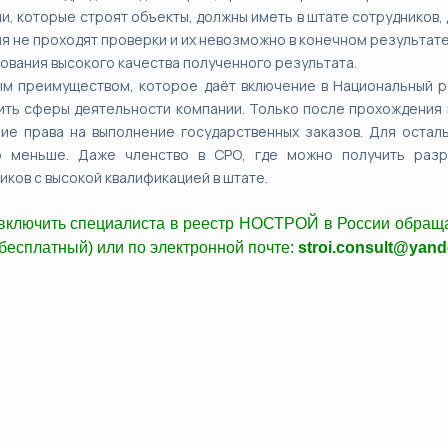
и, которые строят объекты, должны иметь в штате сотрудников,
я не проходят проверки и их невозможно в конечном результате
ования высокого качества полученного результата.
м преимуществом, которое даёт включение в Национальный р
ть сферы деятельности компании. Только после прохождения э
ие права на выполнение государственных заказов. Для остал
о меньше. Даже членство в СРО, где можно получить разр
иков с высокой квалификацией в штате.
включить специалиста в реестр НОСТРОЙ в России обраща
 бесплатный) или по электронной почте:
stroi.consult@yand