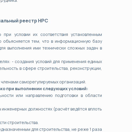
трудника.
нальный реестр НРС
 при условии их соответствия установленным
р объясняется тем, что в информационную базу
ля выполнения ими технически сложных задач в
лях: - создания условий для применения единых
льность в сфере строительства, реконструкции,
х членами саморегулируемых организаций.
ко при выполнении следующих условий:
ности или направлению подготовки в области
а инженерных должностях (расчёт ведётся вплоть
сти строительства.
дназначенным для строительства, не реже 1 раза