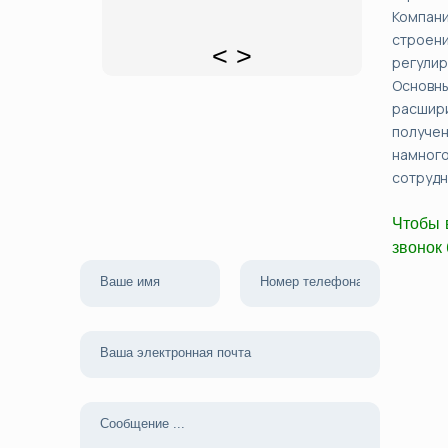
Компани
строени
<
>
регулир
Основны
расшири
получен
намног
сотрудн
Чтобы 
звонок