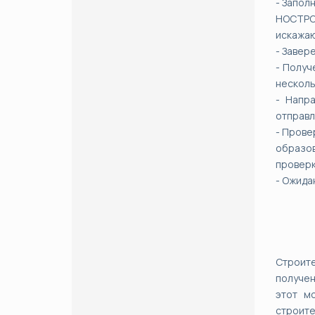
- Запол
НОСТРОЙ
искажаю
- Завер
- Получ
несколь
- Напр
отправл
- Прове
образо
проверк
- Ожида
Строите
получен
этот м
строите