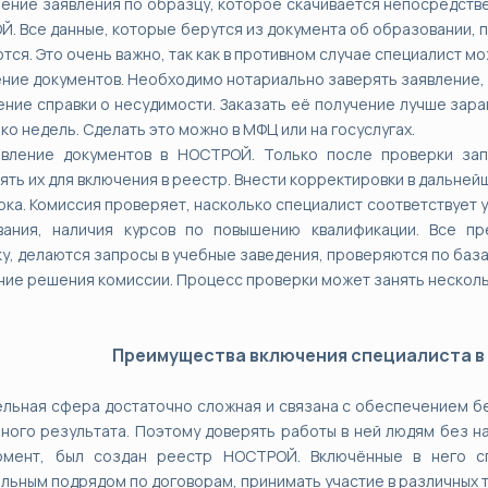
нение заявления по образцу, которое скачивается непосредств
. Все данные, которые берутся из документа об образовании, п
тся. Это очень важно, так как в противном случае специалист мо
ение документов. Необходимо нотариально заверять заявление, 
ение справки о несудимости. Заказать её получение лучше зара
ко недель. Сделать это можно в МФЦ или на госуслугах.
авление документов в НОСТРОЙ. Только после проверки зап
ять их для включения в реестр. Внести корректировки в дальне
рка. Комиссия проверяет, насколько специалист соответствует 
вания, наличия курсов по повышению квалификации. Все пр
у, делаются запросы в учебные заведения, проверяются по баз
ние решения комиссии. Процесс проверки может занять нескол
Преимущества включения специалиста в
льная сфера достаточно сложная и связана с обеспечением б
ного результата. Поэтому доверять работы в ней людям без н
омент, был создан реестр НОСТРОЙ. Включённые в него с
льным подрядом по договорам, принимать участие в различных то