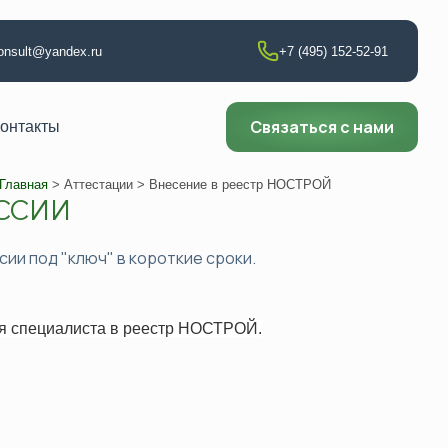
consult@yandex.ru
+7 (495) 152-52-91
Связаться с нами
онтакты
Главная
>
Аттестации
> Внесение в реестр НОСТРОЙ
ОССИИ
т по сварке
сии под "ключ" в короткие сроки.
аборатории
ии
ия специалиста в реестр НОСТРОЙ.
ющего контроля
ни