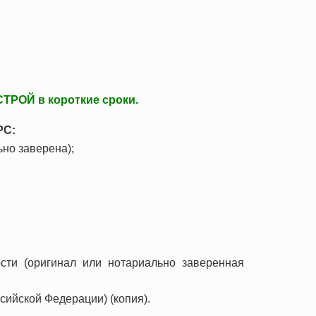
ков (ОПР)
а
ТРОЙ в короткие сроки.
джмента
ости труда и охраны здоровья
РС:
но заверена);
 ТС/ЕАЭС)
сти (
оригинал или нотариально заверенная
сийской Федерации) (копия).