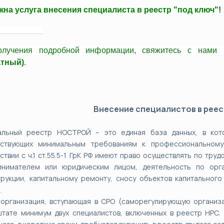
на услуга внесения специалиста в реестр "под ключ"!
____________
олучения подробной информации, свяжитесь с нами
атный)
.
Внесение специалистов в рее
альный реестр НОСТРОЙ – это единая база данных, в кот
тствующих минимальным требованиям к профессиональному
ствии с ч.1 ст.55.5-1 ГрК РФ имеют право осуществлять по тру
инимателем или юридическим лицом, деятельность по орга
рукции, капитальному ремонту, сносу объектов капитального
.
 организация, вступающая в СРО (саморегулирующую организ
тате минимум двух специалистов, включенных в реестр НРС. 