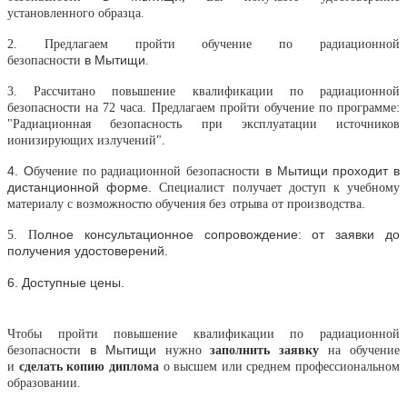
установленного образца.
2. Предлагаем пройти обучение
по радиационной
в
Мытищи
безопасности
.
3. Р
ассчитано п
овышение квалификации
по радиационной
безопасности
на 72 часа. Предлагаем пройти обучение по программе:
"
Радиационная безопасность при эксплуатации источников
ионизирующих излучений".
4. О
в
Мытищи проходит в
бучение
по радиационной безопасности
дистанционной форме.
Специалист получает доступ к учебному
материалу с возможностю обучения без отрыва от производства.
олное консультационное сопровождение: от заявки до
5. П
получения удостоверений.
6. Доступные цены.
Чтобы пройти повышение квалификации
по радиационной
в
Мытищи
безопасности
нужно
заполнить заявку
на обучение
и
сделать копию диплома
о высшем или среднем профессиональном
образовании.