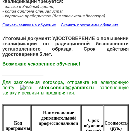
квалификации требуется:
- заявка в Учебный центр;
- копия диплома специалиста;
- карточка предприятия (для заключения договора).
Скачать заявку на обучение
Скачать программы обучения
Итоговый документ: УДОСТОВЕРЕНИЕ о повышении
квалификации по радиационной безопасности
установленного образца. Срок действия
удостоверения 5 лет.
Возможно ускоренное обучение!
____________________
Для заключения договора,
отправьте
на электронную
почту
stroi.consult@yandex.ru
заполненную
заявку и
реквизиты
предприятия.
Наименование
дополнительной
Срок
Код
Стоимость
профессиональной
обучения
программы
(руб.)
(часов)