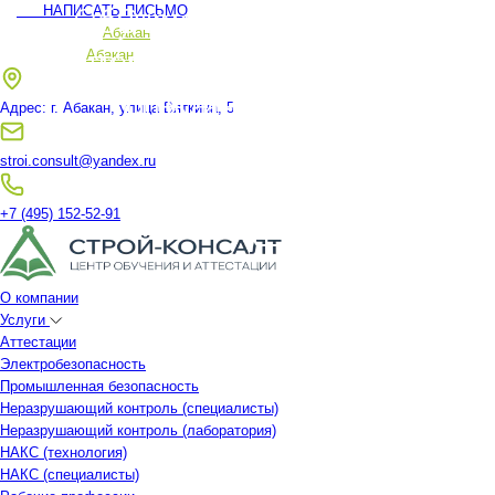
Обучение и проверка зна
Очное и дистанционно
НАПИСАТЬ ПИСЬМО
Ваш регион:
Абакан
повышение квалификац
в области охраны труда
Ваш регион:
Абакан
специалистов для СР
пожарно-техническог
Адрес: г. Абакан, улица Вяткина, 5
(72-150 часов)
минимума
stroi.consult@yandex.ru
+7 (495) 152-52-91
ПЕРЕЙТИ
ПЕРЕЙТИ
О компании
Услуги
Аттестации
Электробезопасность
Промышленная безопасность
Неразрушающий контроль (специалисты)
Неразрушающий контроль (лаборатория)
НАКС (технология)
НАКС (специалисты)