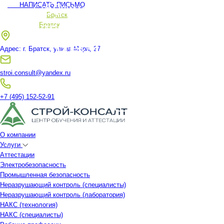
Обучение и проверка зна
Очное и дистанционно
НАПИСАТЬ ПИСЬМО
Ваш регион:
Братск
повышение квалификац
в области охраны труда
Ваш регион:
Братск
специалистов для СР
пожарно-техническог
Адрес: г. Братск, улица Мира, 27
(72-150 часов)
минимума
stroi.consult@yandex.ru
+7 (495) 152-52-91
ПЕРЕЙТИ
ПЕРЕЙТИ
О компании
Услуги
Аттестации
Электробезопасность
Промышленная безопасность
Неразрушающий контроль (специалисты)
Неразрушающий контроль (лаборатория)
НАКС (технология)
НАКС (специалисты)