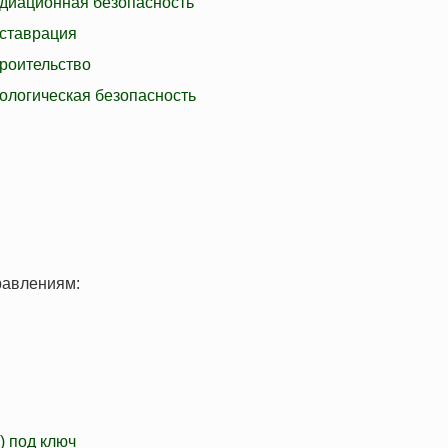
диационная безопасность
хнический минимум (ПТМ)
Оценка профессиональных рис
ставрация
да
роительство
альная переподготовка
Сертификация
ологическая безопасность
Системы менеджмента качеств
Системы экологического мене
Системы менеджмента безопасн
Вступление в СРО
Технический регламент ТС (ТР
равлениям:
) под ключ