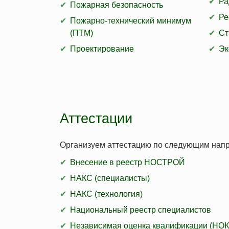
Ра
Пожарная безопасность
Соответствие должности для СРО
Пожарно-те
Ре
Пожарно-технический минимум
Внесение в реестр НОСТРОЙ
Охрана тру
(ПТМ)
Ст
Аттестация строительной лаборатории
Профессион
Проектирование
Эк
Независимая оценка квалификации (НОК)
Национальный реестр специалистов (НРС)
Аттестации
Организуем аттестацию по следующим нап
Внесение в реестр НОСТРОЙ
НАКС (специалисты)
НАКС (технология)
Национальный реестр специалистов
Независимая оценка квалификации (НОК