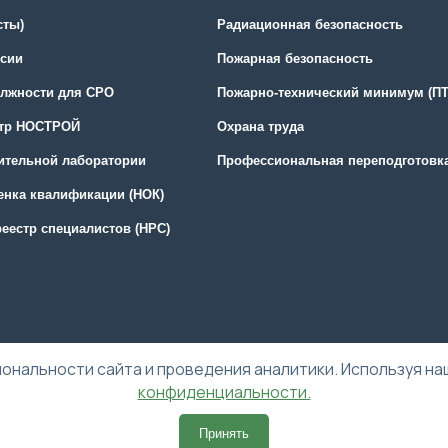
сты)
Радиационная безопасность
сии
Пожарная безопасность
олжности для СРО
Пожарно-технический минимум (П
стр НОСТРОЙ
Охрана труда
оительной лаборатории
Профессиональная переподготовк
енка квалификации (НОК)
еестр специалистов (НРС)
ональности сайта и проведения аналитики. Используя на
конфиденциальности.
Принять